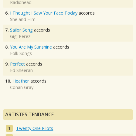
Radiohead
6.
I Thought I Saw Your Face Today
accords
She and Him
7.
Sailor Song
accords
Gigi Perez
8.
You Are My Sunshine
accords
Folk Songs
9.
Perfect
accords
Ed Sheeran
10.
Heather
accords
Conan Gray
ARTISTES TENDANCE
Twenty One Pilots