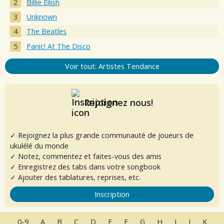
Billie Eilish
Unknown
The Beatles
Panic! At The Disco
Voir tout: Artistes Tendance
Rejoignez nous!
✓ Rejoignez la plus grande communauté de joueurs de
ukulélé du monde
✓ Notez, commentez et faites-vous des amis
✓ Enregistrez des tabs dans votre songbook
✓ Ajouter des tablatures, reprises, etc.
Inscription
0-9
A
B
C
D
E
F
G
H
I
J
K