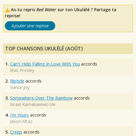
As-tu repris
Red Water
sur ton Ukulélé ? Partage ta
reprise!
Ajouter une reprise
TOP CHANSONS UKULÉLÉ (AOÛT)
1.
Can't Help Falling In Love With You
accords
Elvis Presley
2.
Riptide
accords
Vance Joy
3.
Somewhere Over The Rainbow
accords
Israel Kamakawiwo'ole
4.
I'm Yours
accords
Jason Mraz
5.
Creep
accords