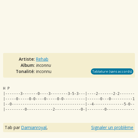
Artiste:
Rehab
Album:
inconnu
Tonalité:
inconnu
Tablature (sans accords)
H P                                       
|-------3-------0----3--------3-5-3---|----2-------2-2--------
|-----0-----0-0----0-----0-0----------|------0---0----------1-
|--0----------------------------------|--4--------------5-0---
|---------0------------2------------0-|--------0--------------
Tab par
Damianroyal
,
Signaler un problème