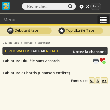
Fr
Menu
Débutant tabs
Top Ukulélé Tabs
Ukulélé Tabs
Rehab
Red Water
RED WATER
TAB PAR
REHAB
Notez la chanson !
Tablature Ukulélé sans accords.
Tablature / Chords (Chanson entière)
Font size:
A-
A
A+