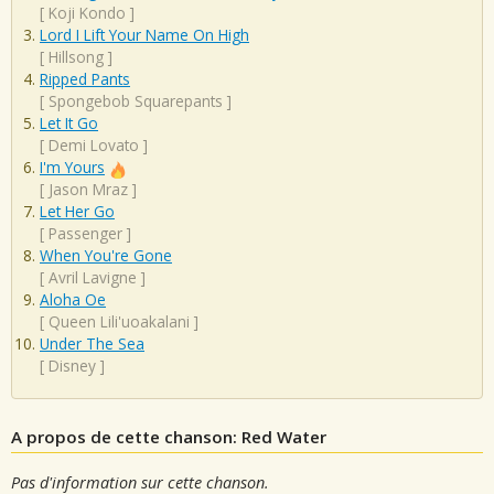
[
Koji Kondo
]
Lord I Lift Your Name On High
[
Hillsong
]
Ripped Pants
[
Spongebob Squarepants
]
Let It Go
[
Demi Lovato
]
I'm Yours
[
Jason Mraz
]
Let Her Go
[
Passenger
]
When You're Gone
[
Avril Lavigne
]
Aloha Oe
[
Queen Lili'uoakalani
]
Under The Sea
[
Disney
]
A propos de cette chanson: Red Water
Pas d'information sur cette chanson.