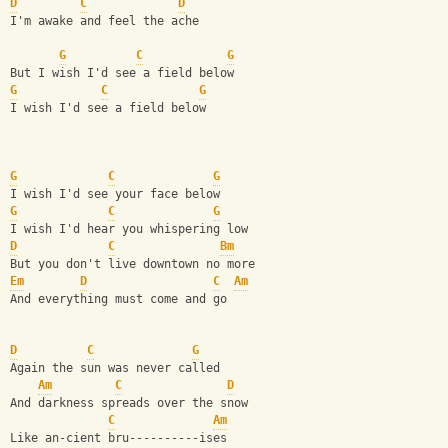
D
C
D
I'm awake and feel the ache
G
C
G
But I wish I'd see a field below
G
C
G
I wish I'd see a field below
G
C
G
I wish I'd see your face below
G
C
G
I wish I'd hear you whispering low
D
C
Bm
But you don't live downtown no more
Em
D
C
Am
And everything must come and go
D
C
G
Again the sun was never called
Am
C
D
And darkness spreads over the snow
C
Am
Like an-cient bru----------ises