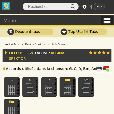
Fr
Menu
Débutant tabs
Top Ukulélé Tabs
Ukulélé Tabs
Regina Spektor
Field Below
FIELD BELOW
TAB PAR
REGINA
SPEKTOR
6
Accords utilisés dans la chanson
: G, C, D, Bm, Am, Em