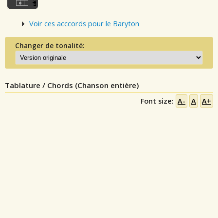
Voir ces acccords pour le Baryton
Changer de tonalité:
Tablature / Chords (Chanson entière)
Font size:
A-
A
A+