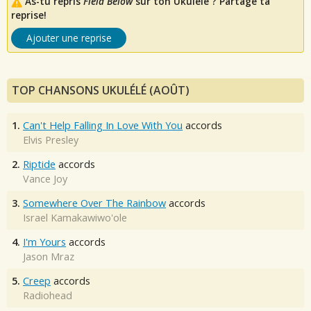
As-tu repris
Field Below
sur ton Ukulélé ? Partage ta
reprise!
Ajouter une reprise
TOP CHANSONS UKULÉLÉ (AOÛT)
1.
Can't Help Falling In Love With You
accords
Elvis Presley
2.
Riptide
accords
Vance Joy
3.
Somewhere Over The Rainbow
accords
Israel Kamakawiwo'ole
4.
I'm Yours
accords
Jason Mraz
5.
Creep
accords
Radiohead