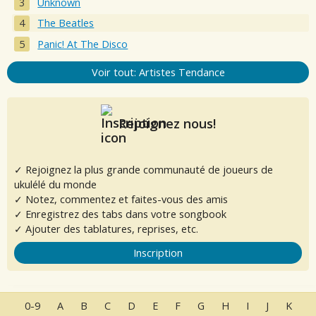
Unknown
The Beatles
Panic! At The Disco
Voir tout: Artistes Tendance
Rejoignez nous!
✓ Rejoignez la plus grande communauté de joueurs de
ukulélé du monde
✓ Notez, commentez et faites-vous des amis
✓ Enregistrez des tabs dans votre songbook
✓ Ajouter des tablatures, reprises, etc.
Inscription
0-9
A
B
C
D
E
F
G
H
I
J
K