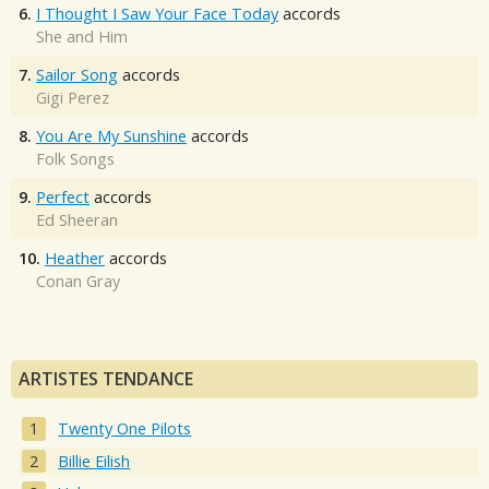
6.
I Thought I Saw Your Face Today
accords
She and Him
7.
Sailor Song
accords
Gigi Perez
8.
You Are My Sunshine
accords
Folk Songs
9.
Perfect
accords
Ed Sheeran
10.
Heather
accords
Conan Gray
ARTISTES TENDANCE
Twenty One Pilots
Billie Eilish