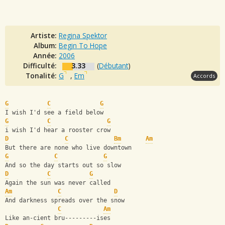
Artiste:
Regina Spektor
Album:
Begin To Hope
Année:
2006
Difficulté:
3.33
(
Débutant
)
Tonalité:
G
,
Em
Accords
G
C
G
I wish I'd see a field below
G
C
G
i wish I'd hear a rooster crow
D
C
Bm
Am
But there are none who live downtown
G
C
G
And so the day starts out so slow
D
C
G
Again the sun was never called
Am
C
D
And darkness spreads over the snow
C
Am
Like an-cient bru---------ises