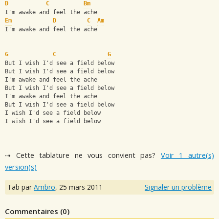
D
C
Bm
I'm awake and feel the ache
Em
D
C
Am
I'm awake and feel the ache
G
C
G
But I wish I'd see a field below
But I wish I'd see a field below
I'm awake and feel the ache
But I wish I'd see a field below
I'm awake and feel the ache
But I wish I'd see a field below
I wish I'd see a field below
I wish I'd see a field below
⇢ Cette tablature ne vous convient pas?
Voir 1 autre(s)
version(s)
Tab par
Ambro
,
25 mars 2011
Signaler un problème
Commentaires (
0
)