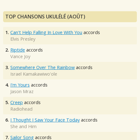
TOP CHANSONS UKULÉLÉ (AOÛT)
1.
Can't Help Falling In Love With You
accords
Elvis Presley
2.
Riptide
accords
Vance Joy
3.
Somewhere Over The Rainbow
accords
Israel Kamakawiwo'ole
4.
I'm Yours
accords
Jason Mraz
5.
Creep
accords
Radiohead
6.
I Thought I Saw Your Face Today
accords
She and Him
7.
Sailor Song
accords