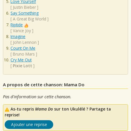
Love Yourself
[
Justin Bieber
]
Say Something
[
A Great Big World
]
Riptide
[
Vance Joy
]
Imagine
[
John Lennon
]
Count On Me
[
Bruno Mars
]
Cry Me Out
[
Pixie Lott
]
A propos de cette chanson: Mama Do
Pas d'information sur cette chanson.
As-tu repris
Mama Do
sur ton Ukulélé ? Partage ta
reprise!
Ajouter une reprise