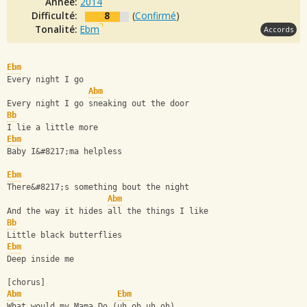
Année:
2014
Difficulté:
8
(
Confirmé
)
Tonalité:
Ebm
Accords
Ebm
Every night I go
Abm
Every night I go sneaking out the door
Bb
I lie a little more
Ebm
Baby I&#8217;ma helpless
Ebm
There&#8217;s something bout the night
Abm
And the way it hides all the things I like
Bb
Little black butterflies
Ebm
Deep inside me
[chorus]
Abm
Ebm
What would my Mama Do (uh oh uh oh)