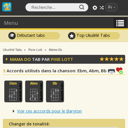
Fr
Menu
Débutant tabs
Top Ukulélé Tabs
Ukulélé Tabs
Pixie Lott
Mama Do
MAMA DO
TAB PAR
PIXIE LOTT
3
Accords utilisés dans la chanson
: Ebm, Abm, Bb
Voir ces acccords pour le Baryton
Changer de tonalité: