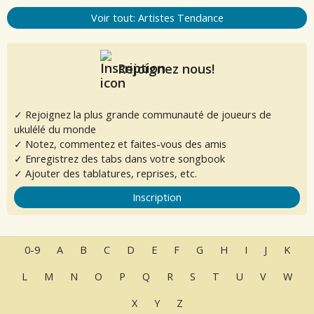
Voir tout: Artistes Tendance
Rejoignez nous!
✓ Rejoignez la plus grande communauté de joueurs de
ukulélé du monde
✓ Notez, commentez et faites-vous des amis
✓ Enregistrez des tabs dans votre songbook
✓ Ajouter des tablatures, reprises, etc.
Inscription
0-9
A
B
C
D
E
F
G
H
I
J
K
L
M
N
O
P
Q
R
S
T
U
V
W
X
Y
Z