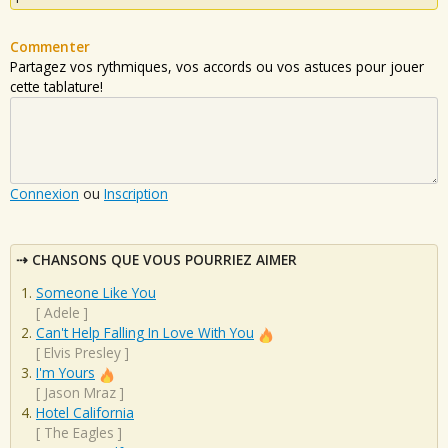
Commenter
Partagez vos rythmiques, vos accords ou vos astuces pour jouer
cette tablature!
Connexion
ou
Inscription
CHANSONS QUE VOUS POURRIEZ AIMER
Someone Like You
[
Adele
]
Can't Help Falling In Love With You
[
Elvis Presley
]
I'm Yours
[
Jason Mraz
]
Hotel California
[
The Eagles
]