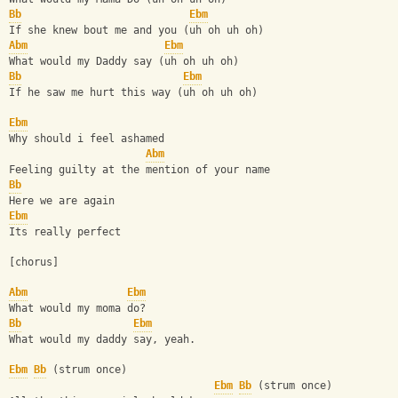
Bb
Ebm
If she knew bout me and you (uh oh uh oh)
Abm
Ebm
What would my Daddy say (uh oh uh oh)
Bb
Ebm
If he saw me hurt this way (uh oh uh oh)
Ebm
Why should i feel ashamed
Abm
Feeling guilty at the mention of your name
Bb
Here we are again
Ebm
Its really perfect
[chorus]
Abm
Ebm
What would my moma do?
Bb
Ebm
What would my daddy say, yeah.
Ebm
Bb
 (strum once) 
Ebm
Bb
 (strum once)