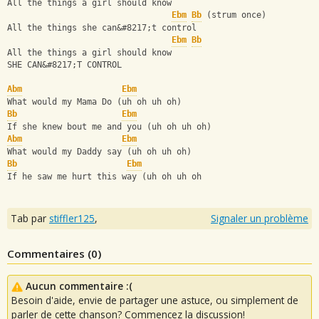
All the things a girl should know
Ebm
Bb
 (strum once)
All the things she can&#8217;t control
Ebm
Bb
All the things a girl should know
SHE CAN&#8217;T CONTROL
Abm
Ebm
What would my Mama Do (uh oh uh oh)
Bb
Ebm
If she knew bout me and you (uh oh uh oh)
Abm
Ebm
What would my Daddy say (uh oh uh oh)
Bb
Ebm
If he saw me hurt this way (uh oh uh oh
Tab par
stiffler125
,
Signaler un problème
Commentaires (
0
)
Aucun commentaire :(
Besoin d'aide, envie de partager une astuce, ou simplement de
parler de cette chanson? Commencez la discussion!