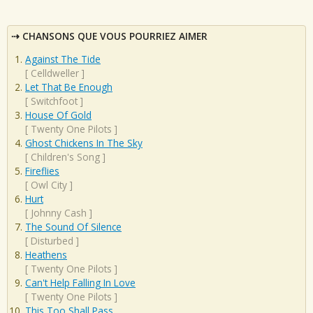
CHANSONS QUE VOUS POURRIEZ AIMER
Against The Tide
[
Celldweller
]
Let That Be Enough
[
Switchfoot
]
House Of Gold
[
Twenty One Pilots
]
Ghost Chickens In The Sky
[
Children's Song
]
Fireflies
[
Owl City
]
Hurt
[
Johnny Cash
]
The Sound Of Silence
[
Disturbed
]
Heathens
[
Twenty One Pilots
]
Can't Help Falling In Love
[
Twenty One Pilots
]
This Too Shall Pass