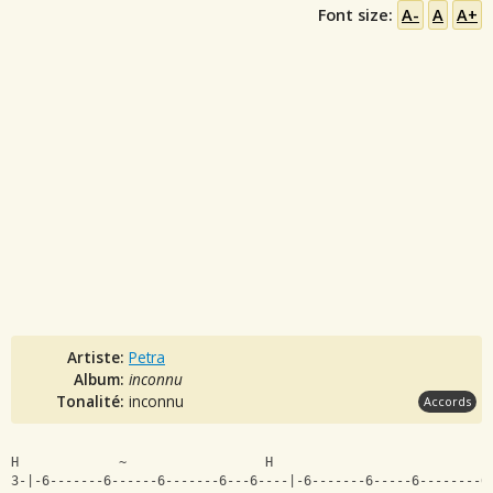
Font size:
A-
A
A+
Artiste:
Petra
Album:
inconnu
Tonalité:
inconnu
Accords
H             ~                  H           
3-|-6-------6------6-------6---6----|-6-------6-----6--------6