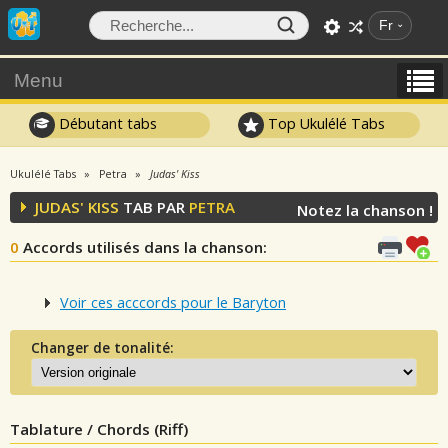
Fr
Menu
Débutant tabs
Top Ukulélé Tabs
Ukulélé Tabs
Petra
Judas' Kiss
JUDAS' KISS
TAB PAR
PETRA
Notez la chanson !
0
Accords utilisés dans la chanson
:
Voir ces acccords pour le Baryton
Changer de tonalité:
Tablature / Chords (Riff)