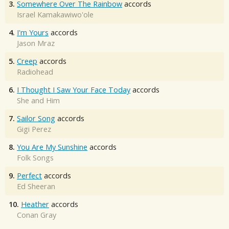
3.
Somewhere Over The Rainbow
accords
Israel Kamakawiwo'ole
4.
I'm Yours
accords
Jason Mraz
5.
Creep
accords
Radiohead
6.
I Thought I Saw Your Face Today
accords
She and Him
7.
Sailor Song
accords
Gigi Perez
8.
You Are My Sunshine
accords
Folk Songs
9.
Perfect
accords
Ed Sheeran
10.
Heather
accords
Conan Gray