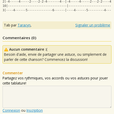
2|-4-----4-----2----2-2-4-------4--|-4-----4-----2---2-2----4-
10|---------------------------------|-------------------------
3|----4------5--------------6------|----4------5---------4----
Tab par
Taracyn
,
Signaler un problème
Commentaires (
0
)
Aucun commentaire :(
Besoin d'aide, envie de partager une astuce, ou simplement de
parler de cette chanson? Commencez la discussion!
Commenter
Partagez vos rythmiques, vos accords ou vos astuces pour jouer
cette tablature!
Connexion
ou
Inscription