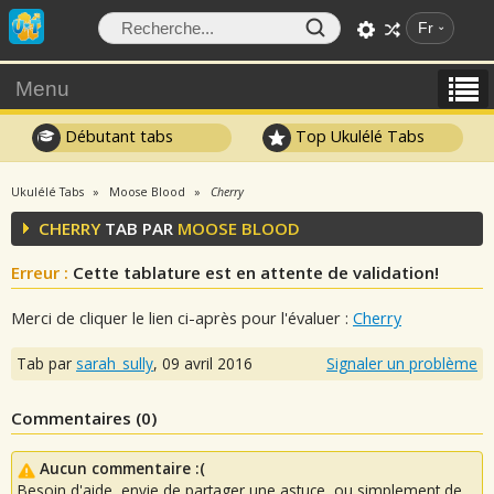
Fr
Menu
Débutant tabs
Top Ukulélé Tabs
Ukulélé Tabs
Moose Blood
Cherry
CHERRY
TAB PAR
MOOSE BLOOD
Erreur :
Cette tablature est en attente de validation!
Merci de cliquer le lien ci-après pour l'évaluer :
Cherry
Tab par
sarah_sully
,
09 avril 2016
Signaler un problème
Commentaires (
0
)
Aucun commentaire :(
Besoin d'aide, envie de partager une astuce, ou simplement de