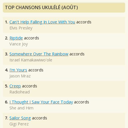
TOP CHANSONS UKULÉLÉ (AOÛT)
1.
Can't Help Falling In Love With You
accords
Elvis Presley
2.
Riptide
accords
Vance Joy
3.
Somewhere Over The Rainbow
accords
Israel Kamakawiwo'ole
4.
I'm Yours
accords
Jason Mraz
5.
Creep
accords
Radiohead
6.
I Thought I Saw Your Face Today
accords
She and Him
7.
Sailor Song
accords
Gigi Perez