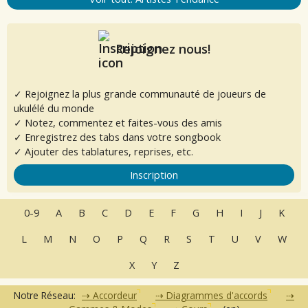
Rejoignez nous!
✓ Rejoignez la plus grande communauté de joueurs de
ukulélé du monde
✓ Notez, commentez et faites-vous des amis
✓ Enregistrez des tabs dans votre songbook
✓ Ajouter des tablatures, reprises, etc.
Inscription
0-9
A
B
C
D
E
F
G
H
I
J
K
L
M
N
O
P
Q
R
S
T
U
V
W
X
Y
Z
Notre Réseau:
Accordeur
Diagrammes d'accords