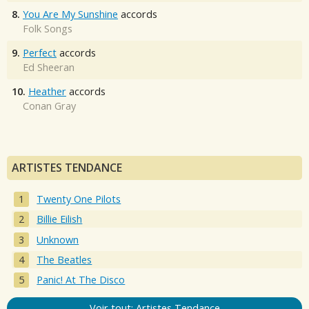
8.
You Are My Sunshine
accords
Folk Songs
9.
Perfect
accords
Ed Sheeran
10.
Heather
accords
Conan Gray
ARTISTES TENDANCE
Twenty One Pilots
Billie Eilish
Unknown
The Beatles
Panic! At The Disco
Voir tout: Artistes Tendance