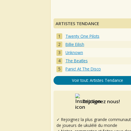
ARTISTES TENDANCE
Twenty One Pilots
Billie Eilish
Unknown
The Beatles
Panic! At The Disco
Voir tout: Artistes Tendance
Rejoignez nous!
✓ Rejoignez la plus grande communaut
de joueurs de ukulélé du monde