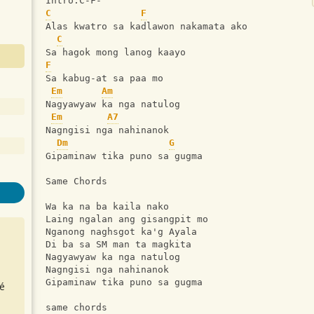
Intro:C-F-
C
F
Alas kwatro sa kadlawon nakamata ako
C
Sa hagok mong lanog kaayo
F
Sa kabug-at sa paa mo
Em
Am
Nagyawyaw ka nga natulog
Em
A7
Nagngisi nga nahinanok
Dm
G
Gipaminaw tika puno sa gugma
Same Chords
Wa ka na ba kaila nako
Laing ngalan ang gisangpit mo
Nganong naghsgot ka'g Ayala
Di ba sa SM man ta magkita
Nagyawyaw ka nga natulog
Nagngisi nga nahinanok
Gipaminaw tika puno sa gugma
é
same chords