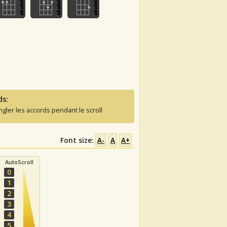
ds:
ngler les accords pendant le scroll
Font size:
A-
A
A+
AutoScroll
0
1
2
3
4
5