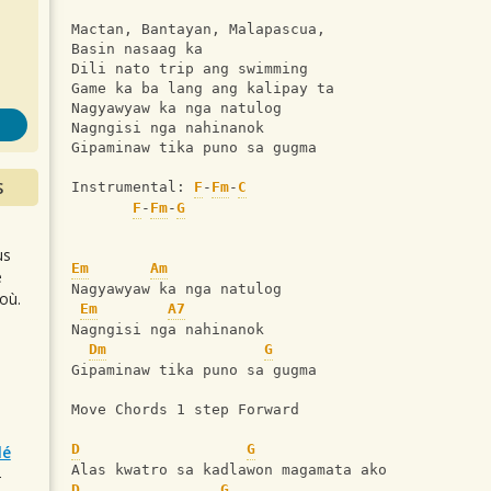
s
Mactan, Bantayan, Malapascua,
Basin nasaag ka
Dili nato trip ang swimming
Game ka ba lang ang kalipay ta
Nagyawyaw ka nga natulog
Nagngisi nga nahinanok
Gipaminaw tika puno sa gugma
S
Instrumental: 
F
-
Fm
-
C
F
-
Fm
-
G
us
Em
Am
e
Nagyawyaw ka nga natulog
où.
Em
A7
Nagngisi nga nahinanok
Dm
G
Gipaminaw tika puno sa gugma
Move Chords 1 step Forward
D
G
lé
Alas kwatro sa kadlawon magamata ako
r
D
G