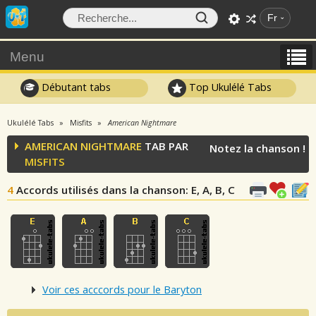
Fr
Menu
Débutant tabs
Top Ukulélé Tabs
Ukulélé Tabs
Misfits
American Nightmare
AMERICAN NIGHTMARE
TAB PAR
Notez la chanson !
MISFITS
4
Accords utilisés dans la chanson
: E, A, B, C
Voir ces acccords pour le Baryton