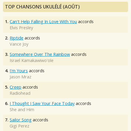
TOP CHANSONS UKULÉLÉ (AOÛT)
1.
Can't Help Falling In Love With You
accords
Elvis Presley
2.
Riptide
accords
Vance Joy
3.
Somewhere Over The Rainbow
accords
Israel Kamakawiwo'ole
4.
I'm Yours
accords
Jason Mraz
5.
Creep
accords
Radiohead
6.
I Thought I Saw Your Face Today
accords
She and Him
7.
Sailor Song
accords
Gigi Perez