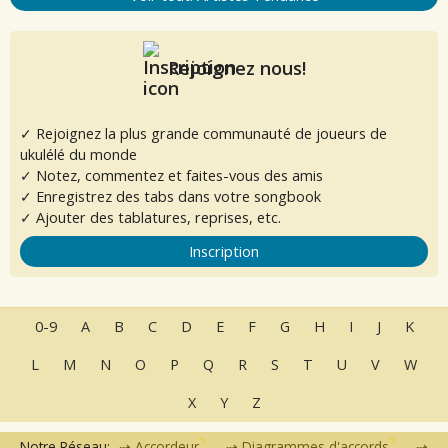
Rejoignez nous!
✓ Rejoignez la plus grande communauté de joueurs de
ukulélé du monde
✓ Notez, commentez et faites-vous des amis
✓ Enregistrez des tabs dans votre songbook
✓ Ajouter des tablatures, reprises, etc.
Inscription
0-9
A
B
C
D
E
F
G
H
I
J
K
L
M
N
O
P
Q
R
S
T
U
V
W
X
Y
Z
Notre Réseau:
Accordeur
Diagrammes d'accords