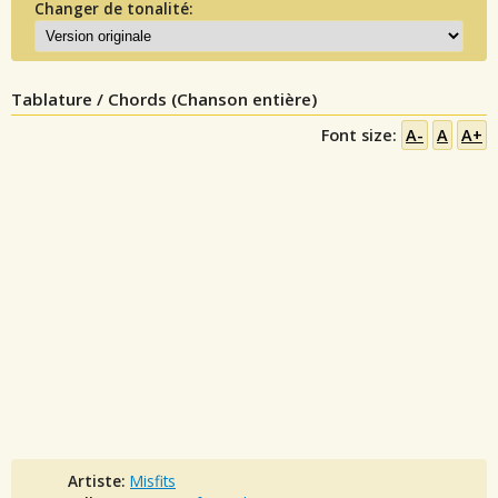
Changer de tonalité:
Tablature / Chords (Chanson entière)
Font size:
A-
A
A+
Artiste:
Misfits