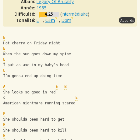
Album:
Legacy Of Brutality
Année:
1985
Difficulté:
4.25
(
intermédiaire
)
Tonalité:
E
,
C#m
,
Dbm
Accords
E
Hot cherry on Friday night
E
When the sun goes down my spine
E
I put an axe in my baby's head
E
I'm gonna end up doing time
A
E
B
She looks so good in red
c                                
E
American nightmare running scared
E
She shoulda been hard to get
E
She shoulda been hard to kill
E