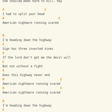
She shoulda been hard to kill, hey
A
E
I had to split your head
B
E
American nighmare running scared
B
I'm heading down the highway
E
Sign has three inverted nines
A
If the lord don't get me the devil will
E
But not without a fight
A
Does this highway never end
B
E
American nightmare running scared
B
E
American nightmare running scared
B
I'm heading down the highway
E