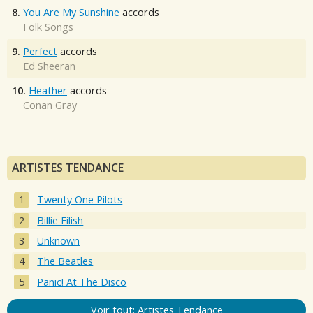
8.
You Are My Sunshine
accords
Folk Songs
9.
Perfect
accords
Ed Sheeran
10.
Heather
accords
Conan Gray
ARTISTES TENDANCE
Twenty One Pilots
Billie Eilish
Unknown
The Beatles
Panic! At The Disco
Voir tout: Artistes Tendance