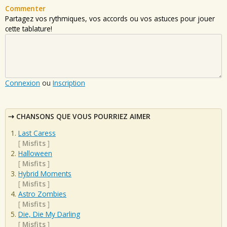
Commenter
Partagez vos rythmiques, vos accords ou vos astuces pour jouer
cette tablature!
Connexion
ou
Inscription
CHANSONS QUE VOUS POURRIEZ AIMER
Last Caress
[
Misfits
]
Halloween
[
Misfits
]
Hybrid Moments
[
Misfits
]
Astro Zombies
[
Misfits
]
Die, Die My Darling
[
Misfits
]