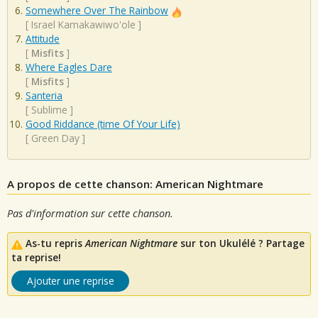
Somewhere Over The Rainbow
[
Israel Kamakawiwo'ole
]
Attitude
[
Misfits
]
Where Eagles Dare
[
Misfits
]
Santeria
[
Sublime
]
Good Riddance (time Of Your Life)
[
Green Day
]
A propos de cette chanson: American Nightmare
Pas d'information sur cette chanson.
As-tu repris
American Nightmare
sur ton Ukulélé ? Partage
ta reprise!
Ajouter une reprise