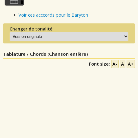
Voir ces acccords pour le Baryton
Changer de tonalité:
Tablature / Chords (Chanson entière)
Font size:
A-
A
A+