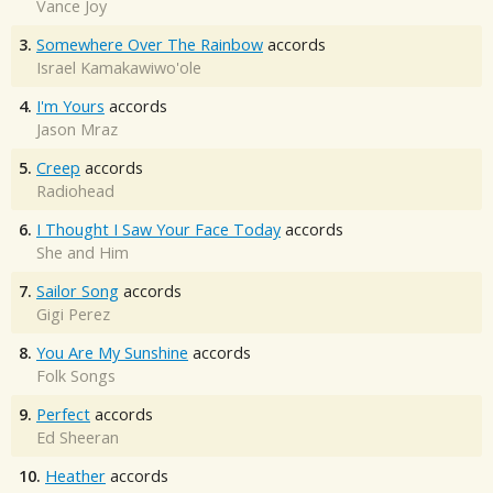
Vance Joy
3.
Somewhere Over The Rainbow
accords
Israel Kamakawiwo'ole
4.
I'm Yours
accords
Jason Mraz
5.
Creep
accords
Radiohead
6.
I Thought I Saw Your Face Today
accords
She and Him
7.
Sailor Song
accords
Gigi Perez
8.
You Are My Sunshine
accords
Folk Songs
9.
Perfect
accords
Ed Sheeran
10.
Heather
accords