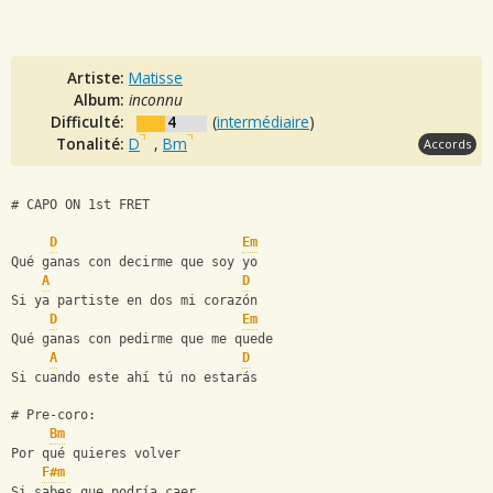
Artiste:
Matisse
Album:
inconnu
Difficulté:
4
(
intermédiaire
)
Tonalité:
D
,
Bm
Accords
# CAPO ON 1st FRET
D
Em
Qué ganas con decirme que soy yo
A
D
Si ya partiste en dos mi corazón
D
Em
Qué ganas con pedirme que me quede
A
D
Si cuando este ahí tú no estarás
# Pre-coro:
Bm
Por qué quieres volver
F#m
Si sabes que podría caer