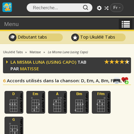
Fr
Menu
Débutant tabs
Top Ukulélé Tabs
Ukulélé Tabs
Matisse
La Misma Luna (using Capo)
LA MISMA LUNA (USING CAPO)
TAB
PAR
MATISSE
6
Accords utilisés dans la chanson
: D, Em, A, Bm, F#m, G