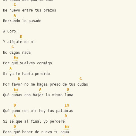
G
De nuevo entre tus brazos
A
Borrando lo pasado
# Coro:
D
Y aléjate de mí
G
No digas nada
Em
Por qué vuelves conmigo
A
Si ya te había perdido
D
G
Por favor no me hagas preso de tus dudas
Em
A
D
Qué ganas con bajar la misma luna
D
Em
Qué gano con oír hoy tus palabras
A
D
Si sé que al final yo perderé
D
Em
Para qué beber de nuevo tu agua