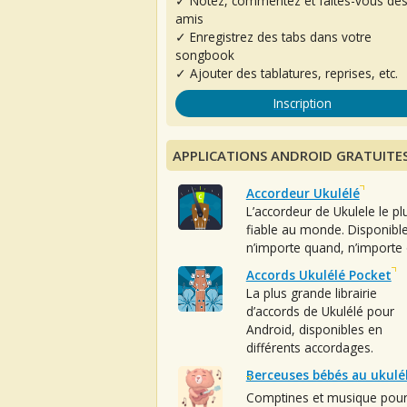
✓ Notez, commentez et faites-vous de
amis
✓ Enregistrez des tabs dans votre
songbook
✓ Ajouter des tablatures, reprises, etc.
Inscription
APPLICATIONS ANDROID GRATUITE
Accordeur Ukulélé
L’accordeur de Ukulele le pl
fiable au monde. Disponibl
n’importe quand, n’importe 
Accords Ukulélé Pocket
La plus grande librairie
d’accords de Ukulélé pour
Android, disponibles en
différents accordages.
Berceuses bébés au ukulé
Comptines et musique pou