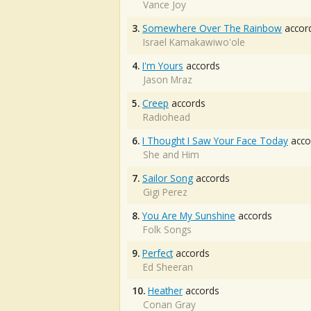
Vance Joy
3.
Somewhere Over The Rainbow
accor
Israel Kamakawiwo'ole
4.
I'm Yours
accords
Jason Mraz
5.
Creep
accords
Radiohead
6.
I Thought I Saw Your Face Today
acco
She and Him
7.
Sailor Song
accords
Gigi Perez
8.
You Are My Sunshine
accords
Folk Songs
9.
Perfect
accords
Ed Sheeran
10.
Heather
accords
Conan Gray