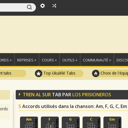
ORDS +
REPRISES +
COURS +
OUTILS +
COMMUNAUTÉ +
DISCO
t tabs
Top Ukulélé Tabs
Choix de l'équi
TREN AL SUR
TAB PAR
LOS PRISIONEROS
5
Accords utilisés dans la chanson
: Am, F, G, C, Em
ords