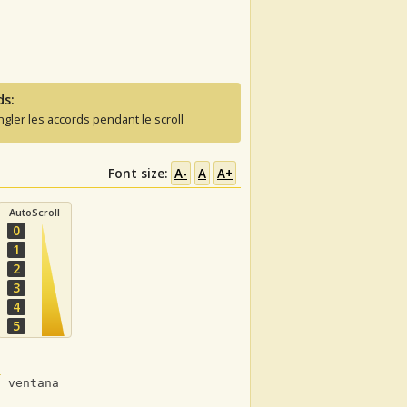
ds:
ngler les accords pendant le scroll
Font size:
A-
A
A+
AutoScroll
0
1
2
3
4
5
F
a ventana