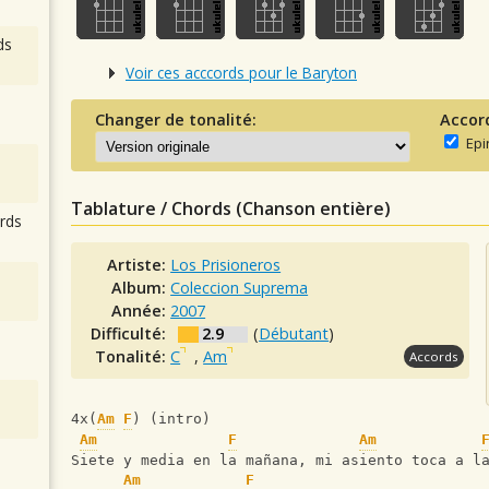
ds
Voir ces acccords pour le Baryton
Changer de tonalité:
Accor
Epi
Tablature / Chords (Chanson entière)
rds
Artiste:
Los Prisioneros
Album:
Coleccion Suprema
Année:
2007
Difficulté:
2.9
(
Débutant
)
Tonalité:
C
,
Am
Accords
4x(
Am
F
) (intro)
Am
F
Am
Siete y media en la mañana, mi asiento toca a l
Am
F