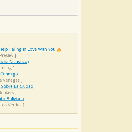
Help Falling In Love With You
 Presley
]
cha (acustico)
an Log
]
 Conmigo
ta Venegas
]
e Sobre La Ciudad
Bunkers
]
to Boliviano
itos Verdes
]