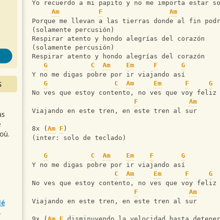
s
Yo recuerdo a mi papito y no me importa estar s
Am
F
Am
Porque me llevan a las tierras donde al fin pod
(solamente percusión)
Respirar atento y hondo alegrías del corazón
(solamente percusión)
Respirar atento y hondo alegrías del corazón
G
C
Am
Em
F
G
Y no me digas pobre por ir viajando así
S
G
C
Am
Em
F
G
No ves que estoy contento, no ves que voy feliz
F
Am
Viajando en este tren, en este tren al sur
us
e
8x (
Am
F
)
où.
(inter: solo de teclado)
G
C
Am
Em
F
G
Y no me digas pobre por ir viajando así
C
Am
Em
F
G
No ves que estoy contento, no ves que voy feliz
F
Am
Viajando en este tren, en este tren al sur
lé
r
9x (
Am
F
 disminuyendo la velocidad hasta detene