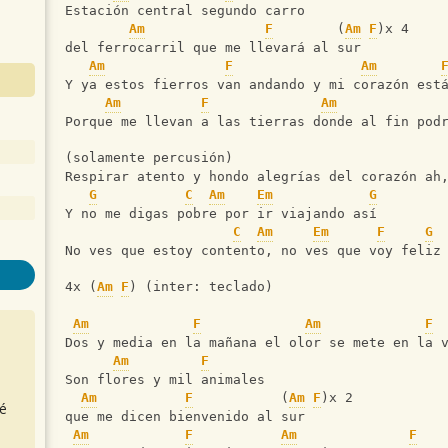
Estación central segundo carro
Am
F
        (
Am
F
)x 4
del ferrocarril que me llevará al sur
Am
F
Am
Y ya estos fierros van andando y mi corazón est
Am
F
Am
Porque me llevan a las tierras donde al fin pod
(solamente percusión)                          
Respirar atento y hondo alegrías del corazón ah
G
C
Am
Em
G
Y no me digas pobre por ir viajando así
C
Am
Em
F
G
No ves que estoy contento, no ves que voy feliz
4x (
Am
F
) (inter: teclado)
Am
F
Am
F
Dos y media en la mañana el olor se mete en la 
Am
F
Son flores y mil animales
Am
F
           (
Am
F
)x 2
é
que me dicen bienvenido al sur
Am
F
Am
F