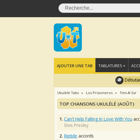
AJOUTER UNE TAB
TABLATURES +
ACC
Débutan
Ukulélé Tabs
Los Prisioneros
Tren Al Sur
TOP CHANSONS UKULÉLÉ (AOÛT)
1.
Can't Help Falling In Love With You
acc
Elvis Presley
2.
Riptide
accords