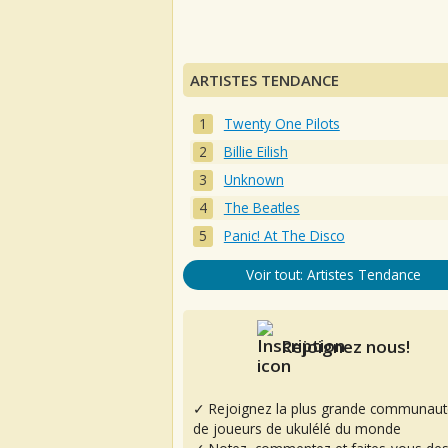
ARTISTES TENDANCE
Twenty One Pilots
Billie Eilish
Unknown
The Beatles
Panic! At The Disco
Voir tout: Artistes Tendance
Rejoignez nous!
✓ Rejoignez la plus grande communaut
de joueurs de ukulélé du monde