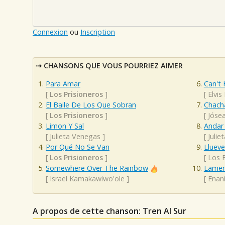
Connexion
ou
Inscription
CHANSONS QUE VOUS POURRIEZ AIMER
Para Amar
Can't 
[
Los Prisioneros
]
[
Elvis
El Baile De Los Que Sobran
Chacha
[
Los Prisioneros
]
[
Jóse
Limon Y Sal
Andar
[
Julieta Venegas
]
[
Julie
Por Qué No Se Van
Lluev
[
Los Prisioneros
]
[
Los 
Somewhere Over The Rainbow
Lamen
[
Israel Kamakawiwo'ole
]
[
Enan
A propos de cette chanson: Tren Al Sur