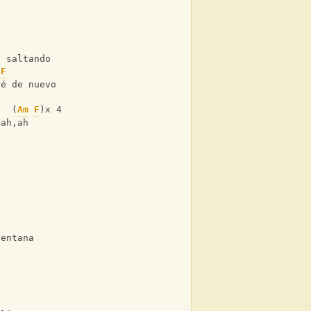
F
á saltando
F
ré de nuevo
   (
Am
F
)x 4
,ah,ah
ventana