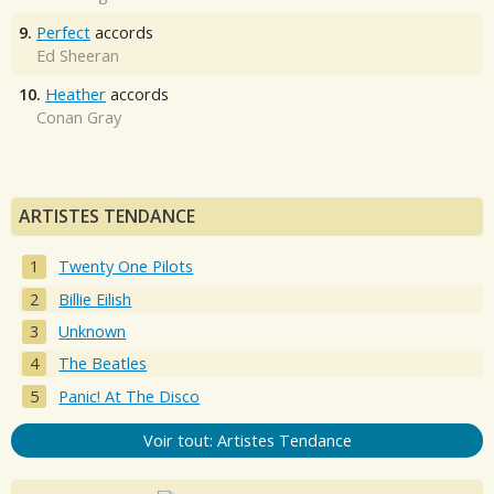
9.
Perfect
accords
Ed Sheeran
10.
Heather
accords
Conan Gray
ARTISTES TENDANCE
Twenty One Pilots
Billie Eilish
Unknown
The Beatles
Panic! At The Disco
Voir tout: Artistes Tendance