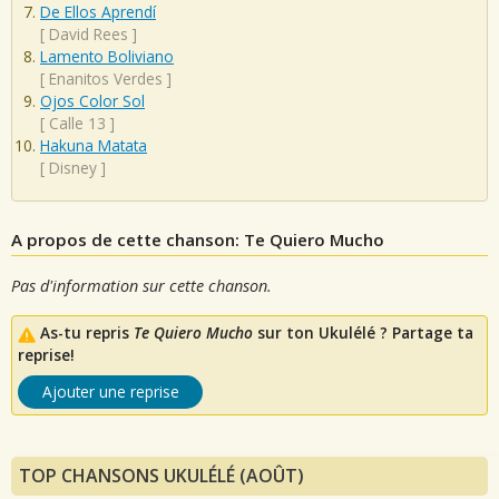
De Ellos Aprendí
[
David Rees
]
Lamento Boliviano
[
Enanitos Verdes
]
Ojos Color Sol
[
Calle 13
]
Hakuna Matata
[
Disney
]
A propos de cette chanson: Te Quiero Mucho
Pas d'information sur cette chanson.
As-tu repris
Te Quiero Mucho
sur ton Ukulélé ? Partage ta
reprise!
Ajouter une reprise
TOP CHANSONS UKULÉLÉ (AOÛT)