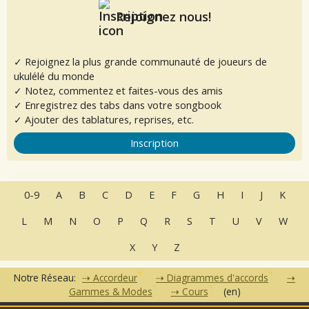
Rejoignez nous!
✓ Rejoignez la plus grande communauté de joueurs de
ukulélé du monde
✓ Notez, commentez et faites-vous des amis
✓ Enregistrez des tabs dans votre songbook
✓ Ajouter des tablatures, reprises, etc.
Inscription
0-9
A
B
C
D
E
F
G
H
I
J
K
L
M
N
O
P
Q
R
S
T
U
V
W
X
Y
Z
Notre Réseau:
Accordeur
Diagrammes d'accords
Gammes & Modes
Cours
(en)