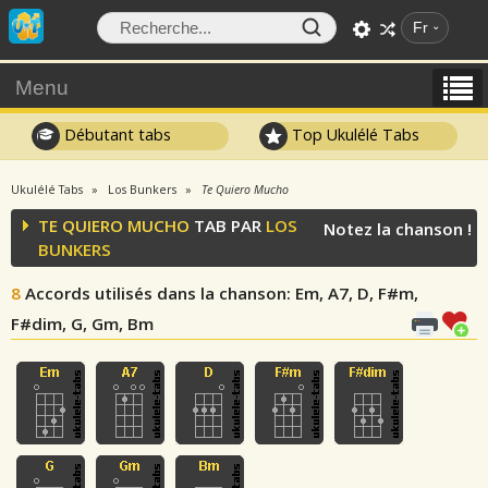
Fr
Menu
Débutant tabs
Top Ukulélé Tabs
Ukulélé Tabs
Los Bunkers
Te Quiero Mucho
TE QUIERO MUCHO
TAB PAR
LOS
Notez la chanson !
BUNKERS
8
Accords utilisés dans la chanson
: Em, A7, D, F#m,
F#dim, G, Gm, Bm