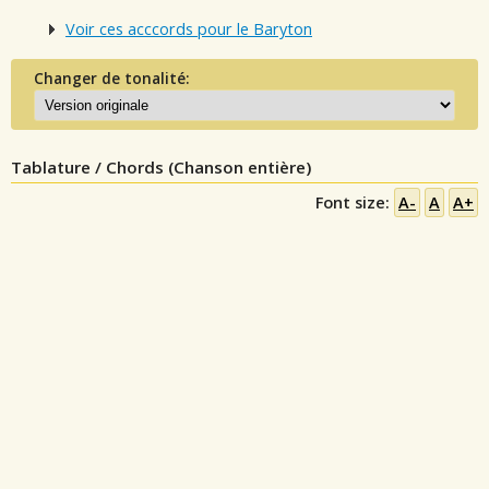
Voir ces acccords pour le Baryton
Changer de tonalité:
Tablature / Chords (Chanson entière)
Font size:
A-
A
A+