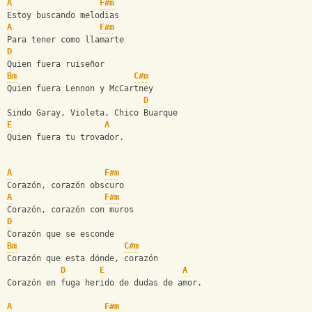
A
F#m
Estoy buscando melodias 
A
F#m
Para tener como llamarte 
D
Quien fuera ruiseñor 
Bm
C#m
Quien fuera Lennon y McCartney 
D
Sindo Garay, Violeta, Chico Buarque 
E
A
Quien fuera tu trovador. 
A
F#m
Corazón, corazón obscuro 
A
F#m
Corazón, corazón con muros 
D
Corazón que se esconde 
Bm
C#m
Corazón que esta dónde, corazón 
D
E
A
Corazón en fuga herido de dudas de amor.
A
F#m