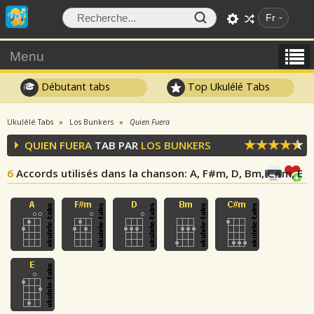
Fr
Menu
Débutant tabs
Top Ukulélé Tabs
Ukulélé Tabs
Los Bunkers
Quien Fuera
QUIEN FUERA
TAB PAR
LOS BUNKERS
6
Accords utilisés dans la chanson
: A, F#m, D, Bm, C#m, E