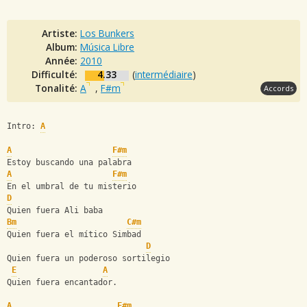
Artiste:
Los Bunkers
Album:
Música Libre
Année:
2010
Difficulté:
4.33
(
intermédiaire
)
Tonalité:
A
,
F#m
Accords
Intro: 
A
A
F#m
Estoy buscando una palabra 
A
F#m
En el umbral de tu misterio
D
Quien fuera Ali baba 
Bm
C#m
Quien fuera el mítico Simbad 
D
Quien fuera un poderoso sortilegio 
E
A
Quien fuera encantador. 
A
F#m