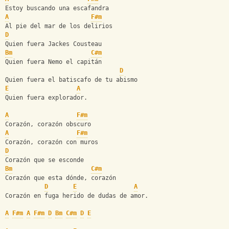
Estoy buscando una escafandra 
A
F#m
Al pie del mar de los delirios 
D
Quien fuera Jackes Cousteau 
Bm
C#m
Quien fuera Nemo el capitán 
D
Quien fuera el batiscafo de tu abismo 
E
A
Quien fuera explorador. 
A
F#m
Corazón, corazón obscuro 
A
F#m
Corazón, corazón con muros 
D
Corazón que se esconde 
Bm
C#m
Corazón que esta dónde, corazón 
D
E
A
Corazón en fuga herido de dudas de amor. 
A
F#m
A
F#m
D
Bm
C#m
D
E