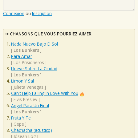
Connexion
ou
Inscription
CHANSONS QUE VOUS POURRIEZ AIMER
Nada Nuevo Bajo El Sol
[
Los Bunkers
]
Para Amar
[
Los Prisioneros
]
Llueve Sobre La Ciudad
[
Los Bunkers
]
Limon Y Sal
[
Julieta Venegas
]
Can't Help Falling In Love With You
[
Elvis Presley
]
Angel Para Un Final
[
Los Bunkers
]
Fruta Y Te
[
Gepe
]
Chachacha (acustico)
[
Jósean Log
]