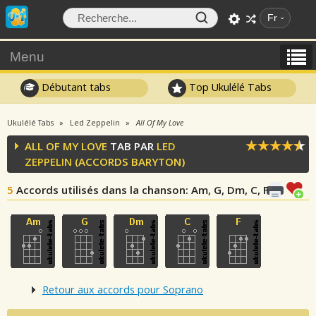
Fr
Menu
Débutant tabs
Top Ukulélé Tabs
Ukulélé Tabs
Led Zeppelin
All Of My Love
ALL OF MY LOVE
TAB PAR
LED
ZEPPELIN
(ACCORDS BARYTON)
5
Accords utilisés dans la chanson
: Am, G, Dm, C, F
Retour aux accords pour Soprano