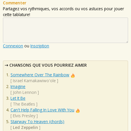
Commenter
Partagez vos rythmiques, vos accords ou vos astuces pour jouer
cette tablature!
Connexion
ou
Inscription
CHANSONS QUE VOUS POURRIEZ AIMER
Somewhere Over The Rainbow
[
Israel Kamakawiwo'ole
]
Imagine
[
John Lennon
]
Let It Be
[
The Beatles
]
Can't Help Falling In Love With You
[
Elvis Presley
]
Stairway To Heaven (chords)
[
Led Zeppelin
]