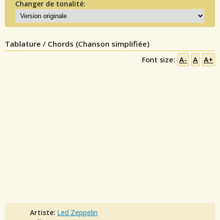
Changer de tonalité:
Tablature / Chords (Chanson simplifiée)
Font size:
A-
A
A+
Artiste:
Led Zeppelin