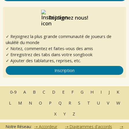
Rejoignez nous!
✓ Rejoignez la plus grande communauté de joueurs de
ukulélé du monde
✓ Notez, commentez et faites-vous des amis
✓ Enregistrez des tabs dans votre songbook
✓ Ajouter des tablatures, reprises, etc.
Inscription
0-9
A
B
C
D
E
F
G
H
I
J
K
L
M
N
O
P
Q
R
S
T
U
V
W
X
Y
Z
Notre Réseau:
Accordeur
Diagrammes d'accords