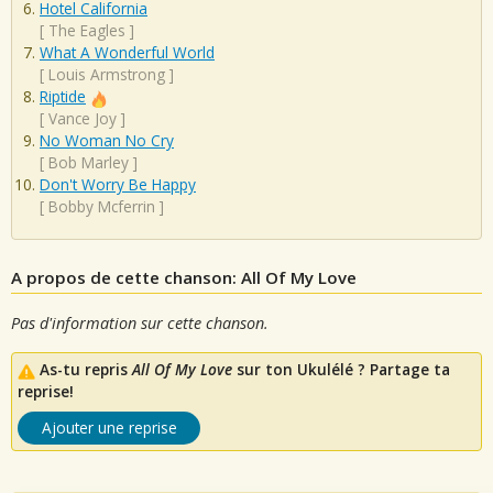
Hotel California
[
The Eagles
]
What A Wonderful World
[
Louis Armstrong
]
Riptide
[
Vance Joy
]
No Woman No Cry
[
Bob Marley
]
Don't Worry Be Happy
[
Bobby Mcferrin
]
A propos de cette chanson: All Of My Love
Pas d'information sur cette chanson.
As-tu repris
All Of My Love
sur ton Ukulélé ? Partage ta
reprise!
Ajouter une reprise