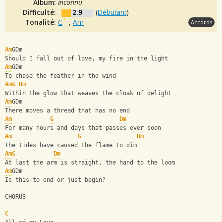
Album:
inconnu
Difficulté:
2.9
(
Débutant
)
Tonalité:
C
,
Am
Accords
Am
GDm
Should I fall out of love, my fire in the light
Am
GDm
To chase the feather in the wind
Am
G
Dm
Within the glow that weaves the cloak of delight
Am
GDm
There moves a thread that has no end
Am
G
Dm
For many hours and days that passes ever soon
Am
G
Dm
The tides have caused the flame to dim
Am
G
Dm
At last the arm is straight, the hand to the loom
Am
GDm
Is this to end or just begin?
CHORUS
C