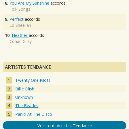
8.
You Are My Sunshine
accords
Folk Songs
9.
Perfect
accords
Ed Sheeran
10.
Heather
accords
Conan Gray
ARTISTES TENDANCE
Twenty One Pilots
Billie Eilish
Unknown
The Beatles
Panic! At The Disco
Voir tout: Artistes Tendance