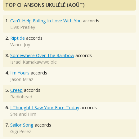
TOP CHANSONS UKULÉLÉ (AOÛT)
1.
Can't Help Falling In Love With You
accords
Elvis Presley
2.
Riptide
accords
Vance Joy
3.
Somewhere Over The Rainbow
accords
Israel Kamakawiwo'ole
4.
I'm Yours
accords
Jason Mraz
5.
Creep
accords
Radiohead
6.
I Thought I Saw Your Face Today
accords
She and Him
7.
Sailor Song
accords
Gigi Perez