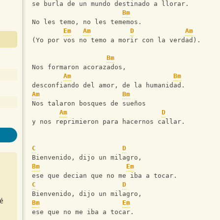
se burla de un mundo destinado a llorar.
Bm
No les temo, no les tememos.
Em
Am
D
Am
(Yo por vos no temo a morir con la verdad).
Bm
Nos formaron acorazados,
Am
Bm
desconfiando del amor, de la humanidad.
Am
Bm
Nos talaron bosques de sueños
Am
D
y nos reprimieron para hacernos callar.
C
D
Bienvenido, dijo un milagro,
Bm
Em
ese que decian que no me iba a tocar.
C
D
Bienvenido, dijo un milagro,
é
Bm
Em
ese que no me iba a tocar.