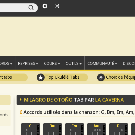
ORDS +
REPRISES +
COURS +
OUTILS +
COMMUNAUTÉ +
DISCO
t tabs
Top Ukulélé Tabs
Choix de l'équi
MILAGRO DE OTOÑO
TAB PAR
LA CAVERNA
6
Accords utilisés dans la chanson
: G, Bm, Em, Am,
ords