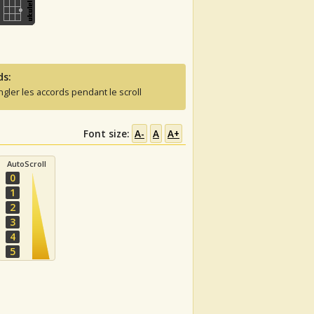
ds:
ngler les accords pendant le scroll
Font size:
A-
A
A+
AutoScroll
0
1
2
3
4
5