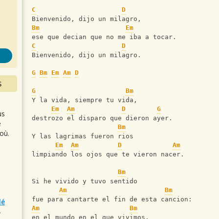
s
C
D
Bienvenido, dijo un milagro,
Bm
Em
ese que decian que no me iba a tocar.
C
D
Bienvenido, dijo un milagro.
G
Bm
Em
Am
D
S
G
Bm
Y la vida, siempre tu vida,
Em
Am
D
G
us
destrozo el disparo que dieron ayer.
e
Bm
où.
Y las lagrimas fueron rios
Em
Am
D
Am
limpiando los ojos que te vieron nacer.
Bm
Si he vivido y tuvo sentido
Am
Bm
fue para cantarte el fin de esta cancion:
lé
Am
Bm
r
en el mundo en el que vivimos,