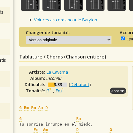
ds
Voir ces acccords pour le Baryton
Changer de tonalité:
Accor
Epi
Tablature / Chords (Chanson entière)
rds
Artiste:
La Caverna
Album:
inconnu
Difficulté:
3.33
(
Débutant
)
Tonalité:
G
,
Em
Accords
G
Bm
Em
Am
D
G
Bm
Tu sonrisa irrumpe en el miedo,
Em
Am
D
G