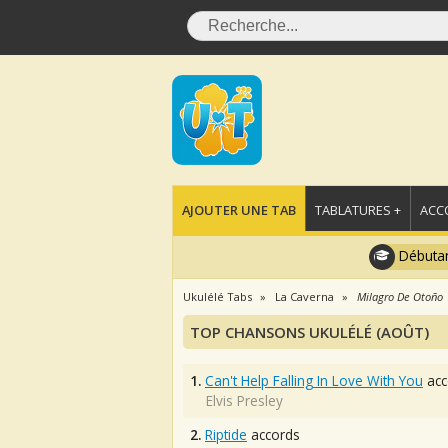
AJOUTER UNE TAB
TABLATURES +
ACC
Débutan
Ukulélé Tabs
La Caverna
Milagro De Otoño
TOP CHANSONS UKULÉLÉ (AOÛT)
1.
Can't Help Falling In Love With You
acc
Elvis Presley
2.
Riptide
accords