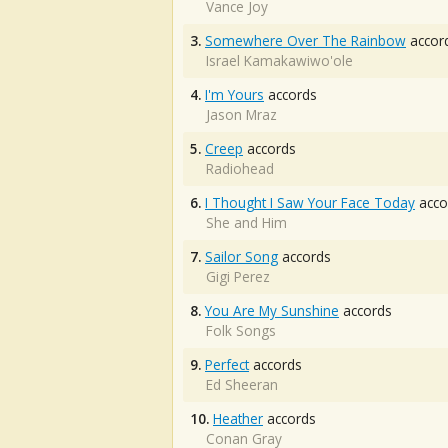
Vance Joy
3.
Somewhere Over The Rainbow
accor
Israel Kamakawiwo'ole
4.
I'm Yours
accords
Jason Mraz
5.
Creep
accords
Radiohead
6.
I Thought I Saw Your Face Today
acco
She and Him
7.
Sailor Song
accords
Gigi Perez
8.
You Are My Sunshine
accords
Folk Songs
9.
Perfect
accords
Ed Sheeran
10.
Heather
accords
Conan Gray