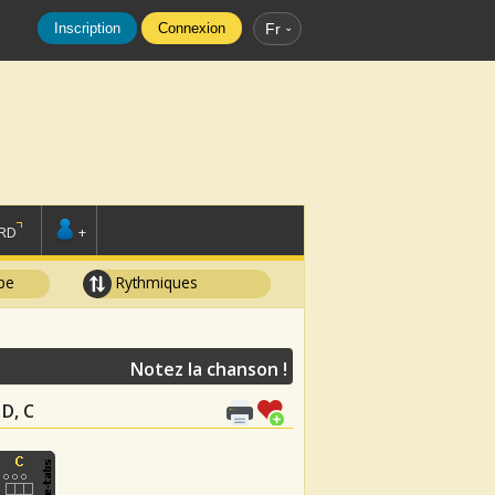
Inscription
Connexion
Fr
RD
+
pe
Rythmiques
Notez la chanson !
 D, C