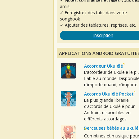
✓ Notez, commentez et faites-vous de
amis
✓ Enregistrez des tabs dans votre
songbook
✓ Ajouter des tablatures, reprises, etc.
Inscription
APPLICATIONS ANDROID GRATUITE
Accordeur Ukulélé
L’accordeur de Ukulele le pl
fiable au monde. Disponibl
n’importe quand, n’importe 
Accords Ukulélé Pocket
La plus grande librairie
d’accords de Ukulélé pour
Android, disponibles en
différents accordages.
Berceuses bébés au ukulé
Comptines et musique pou