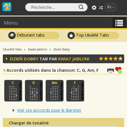
Fr
Menu
Débutant tabs
Top Ukulélé Tabs
Ukulélé Tabs
Kwiat Jabłoni
Dzień Dobry
DZIEŃ DOBRY
TAB PAR
KWIAT JABŁONI
4
Accords utilisés dans la chanson
: C, G, Am, F
Voir ces acccords pour le Baryton
Changer de tonalité: