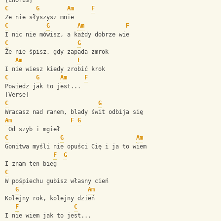
[Chorus]
C
G
Am
F
Że nie słyszysz mnie
C
G
Am
F
I nic nie mówisz, a każdy dobrze wie
C
G
Że nie śpisz, gdy zapada zmrok
Am
F
I nie wiesz kiedy zrobić krok
C
G
Am
F
Powiedz jak to jest...
[Verse]
C
G
Wracasz nad ranem, blady świt odbija się
Am
F
G
 Od szyb i mgieł
C
G
Am
Gonitwa myśli nie opuści Cię i ja to wiem
F
G
I znam ten bieg
C
W pośpiechu gubisz własny cień
G
Am
Kolejny rok, kolejny dzień
F
C
I nie wiem jak to jest...