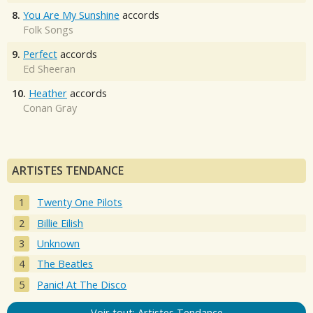
8.
You Are My Sunshine
accords
Folk Songs
9.
Perfect
accords
Ed Sheeran
10.
Heather
accords
Conan Gray
ARTISTES TENDANCE
Twenty One Pilots
Billie Eilish
Unknown
The Beatles
Panic! At The Disco
Voir tout: Artistes Tendance