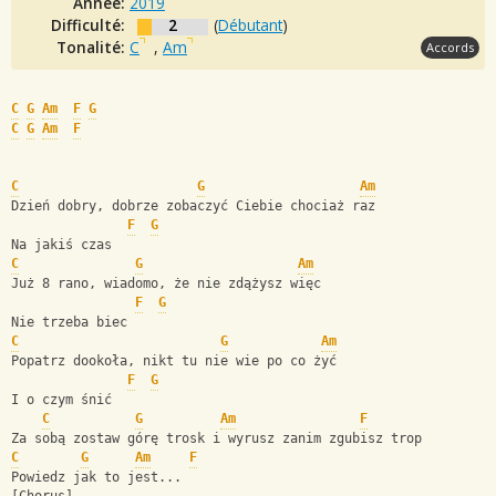
Année:
2019
Difficulté:
2
(
Débutant
)
Tonalité:
C
,
Am
Accords
C
G
Am
F
G
C
G
Am
F
C
G
Am
Dzień dobry, dobrze zobaczyć Ciebie chociaż raz
F
G
Na jakiś czas
C
G
Am
Już 8 rano, wiadomo, że nie zdążysz więc
F
G
Nie trzeba biec
C
G
Am
Popatrz dookoła, nikt tu nie wie po co żyć
F
G
I o czym śnić
C
G
Am
F
Za sobą zostaw górę trosk i wyrusz zanim zgubisz trop
C
G
Am
F
Powiedz jak to jest...