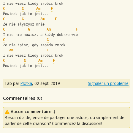
I nie wiesz kiedy zrobić krok
C
G
Am
F
Powiedz jak to jest...
C
G
Am
F
Że nie słyszysz mnie
C
G
Am
F
I nic nie mówisz, a każdy dobrze wie
C
G
Że nie śpisz, gdy zapada zmrok
Am
F
I nie wiesz kiedy zrobić krok
C
G
Am
F
Powiedz jak to jest...
Tab par
Plotka
,
02 sept. 2019
Signaler un problème
Commentaires (
0
)
Aucun commentaire :(
Besoin d'aide, envie de partager une astuce, ou simplement de
parler de cette chanson? Commencez la discussion!