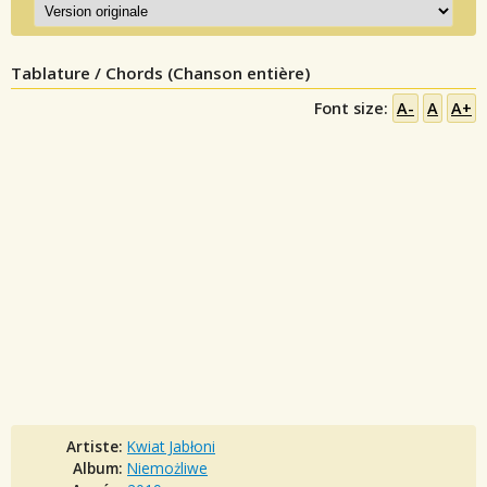
Tablature / Chords (Chanson entière)
Font size:
A-
A
A+
Artiste:
Kwiat Jabłoni
Album:
Niemożliwe