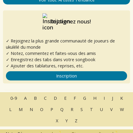
Rejoignez nous!
✓ Rejoignez la plus grande communauté de joueurs de
ukulélé du monde
✓ Notez, commentez et faites-vous des amis
✓ Enregistrez des tabs dans votre songbook
✓ Ajouter des tablatures, reprises, etc.
Inscription
0-9
A
B
C
D
E
F
G
H
I
J
K
L
M
N
O
P
Q
R
S
T
U
V
W
X
Y
Z