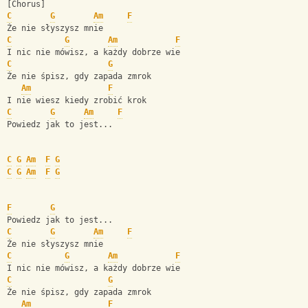
[Chorus]
C
G
Am
F
Że nie słyszysz mnie
C
G
Am
F
I nic nie mówisz, a każdy dobrze wie
C
G
Że nie śpisz, gdy zapada zmrok
Am
F
I nie wiesz kiedy zrobić krok
C
G
Am
F
Powiedz jak to jest...
C
G
Am
F
G
C
G
Am
F
G
F
G
Powiedz jak to jest...
C
G
Am
F
Że nie słyszysz mnie
C
G
Am
F
I nic nie mówisz, a każdy dobrze wie
C
G
Że nie śpisz, gdy zapada zmrok
Am
F