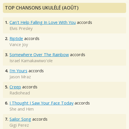
TOP CHANSONS UKULÉLÉ (AOÛT)
1.
Can't Help Falling In Love With You
accords
Elvis Presley
2.
Riptide
accords
Vance Joy
3.
Somewhere Over The Rainbow
accords
Israel Kamakawiwo'ole
4.
I'm Yours
accords
Jason Mraz
5.
Creep
accords
Radiohead
6.
I Thought I Saw Your Face Today
accords
She and Him
7.
Sailor Song
accords
Gigi Perez