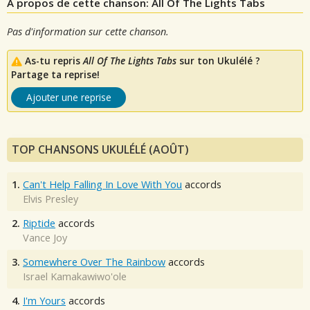
A propos de cette chanson: All Of The Lights Tabs
Pas d'information sur cette chanson.
As-tu repris
All Of The Lights Tabs
sur ton Ukulélé ?
Partage ta reprise!
Ajouter une reprise
TOP CHANSONS UKULÉLÉ (AOÛT)
1.
Can't Help Falling In Love With You
accords
Elvis Presley
2.
Riptide
accords
Vance Joy
3.
Somewhere Over The Rainbow
accords
Israel Kamakawiwo'ole
4.
I'm Yours
accords