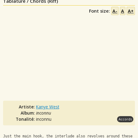
Tablature / Chords (Riff)
Font size:
A-
A
A+
Artiste:
Kanye West
Album:
inconnu
Tonalité:
inconnu
Accords
Just the main hook, the interlude also revolves around these c