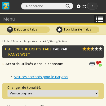
Fr
Menu
Débutant tabs
Top Ukulélé Tabs
Ukulélé Tabs
Kanye West
All Of The Lights Tabs
ALL OF THE LIGHTS TABS
TAB PAR
KANYE WEST
0
Accords utilisés dans la chanson
:
Voir ces acccords pour le Baryton
Changer de tonalité: