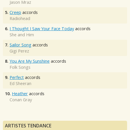
Jason Mraz
5.
Creep
accords
Radiohead
6.
I Thought I Saw Your Face Today
accords
She and Him
7.
Sailor Song
accords
Gigi Perez
8.
You Are My Sunshine
accords
Folk Songs
9.
Perfect
accords
Ed Sheeran
10.
Heather
accords
Conan Gray
ARTISTES TENDANCE