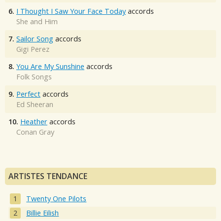
6.
I Thought I Saw Your Face Today
accords
She and Him
7.
Sailor Song
accords
Gigi Perez
8.
You Are My Sunshine
accords
Folk Songs
9.
Perfect
accords
Ed Sheeran
10.
Heather
accords
Conan Gray
ARTISTES TENDANCE
Twenty One Pilots
Billie Eilish