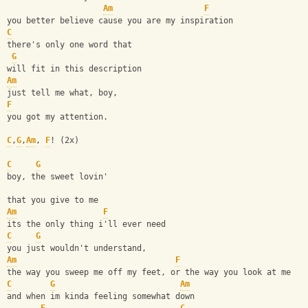
Am
F
you better believe cause you are my inspiration
C
there's only one word that
G
will fit in this description
Am
just tell me what, boy,
F
you got my attention.
C
,
G
,
Am
, 
F
! (2x)
C
G
boy, the sweet lovin'
that you give to me
Am
F
its the only thing i'll ever need
C
G
you just wouldn't understand,
Am
F
the way you sweep me off my feet, or the way you look at me
C
G
Am
and when im kinda feeling somewhat down