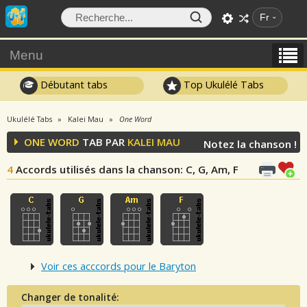
Fr
Menu
Débutant tabs
Top Ukulélé Tabs
Ukulélé Tabs
Kalei Mau
One Word
ONE WORD
TAB PAR
KALEI MAU
Notez la chanson !
4
Accords utilisés dans la chanson
: C, G, Am, F
Voir ces acccords pour le Baryton
Changer de tonalité: