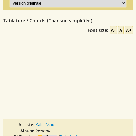
Tablature / Chords (Chanson simplifiée)
Font size:
A-
A
A+
Artiste:
Kalei Mau
Album:
inconnu