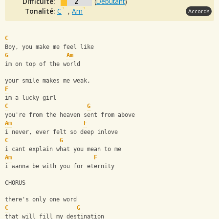
Difficulté:
2
(
Débutant
)
Tonalité:
C
,
Am
Accords
C
Boy, you make me feel like 
G
Am
im on top of the world
your smile makes me weak, 
F
im a lucky girl
C
G
you're from the heaven sent from above
Am
F
i never, ever felt so deep inlove
C
G
i cant explain what you mean to me
Am
F
i wanna be with you for eternity
CHORUS
there's only one word
C
G
that will fill my destination