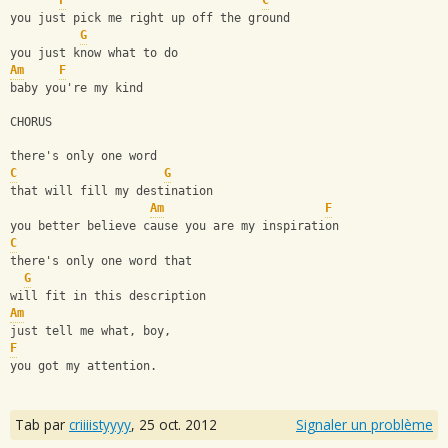
F
C
you just pick me right up off the ground 
G
you just know what to do
Am
F
baby you're my kind
CHORUS
there's only one word
C
G
that will fill my destination
Am
F
you better believe cause you are my inspiration
C
there's only one word that
G
will fit in this description
Am
just tell me what, boy,
F
you got my attention.
Tab par
criiiistyyyy
,
25 oct. 2012
Signaler un problème