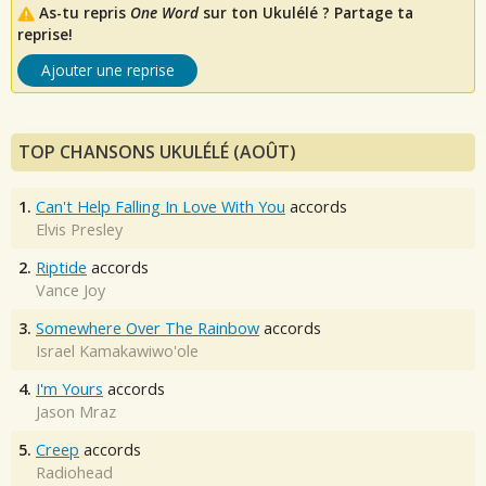
As-tu repris
One Word
sur ton Ukulélé ? Partage ta
reprise!
Ajouter une reprise
TOP CHANSONS UKULÉLÉ (AOÛT)
1.
Can't Help Falling In Love With You
accords
Elvis Presley
2.
Riptide
accords
Vance Joy
3.
Somewhere Over The Rainbow
accords
Israel Kamakawiwo'ole
4.
I'm Yours
accords
Jason Mraz
5.
Creep
accords
Radiohead