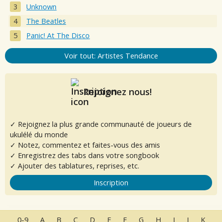
Unknown
The Beatles
Panic! At The Disco
Voir tout: Artistes Tendance
Rejoignez nous!
✓ Rejoignez la plus grande communauté de joueurs de
ukulélé du monde
✓ Notez, commentez et faites-vous des amis
✓ Enregistrez des tabs dans votre songbook
✓ Ajouter des tablatures, reprises, etc.
Inscription
0-9
A
B
C
D
E
F
G
H
I
J
K