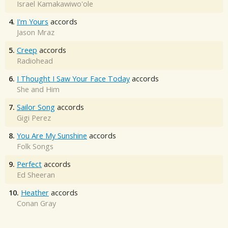
Israel Kamakawiwo'ole
4.
I'm Yours
accords
Jason Mraz
5.
Creep
accords
Radiohead
6.
I Thought I Saw Your Face Today
accords
She and Him
7.
Sailor Song
accords
Gigi Perez
8.
You Are My Sunshine
accords
Folk Songs
9.
Perfect
accords
Ed Sheeran
10.
Heather
accords
Conan Gray