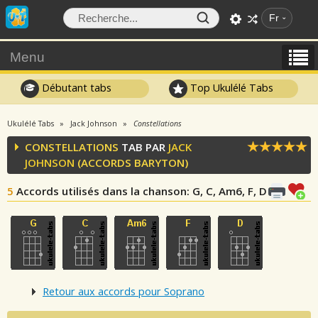
Fr
Menu
Débutant tabs
Top Ukulélé Tabs
Ukulélé Tabs
Jack Johnson
Constellations
CONSTELLATIONS
TAB PAR
JACK
JOHNSON
(ACCORDS BARYTON)
5
Accords utilisés dans la chanson
: G, C, Am6, F, D
Retour aux accords pour Soprano