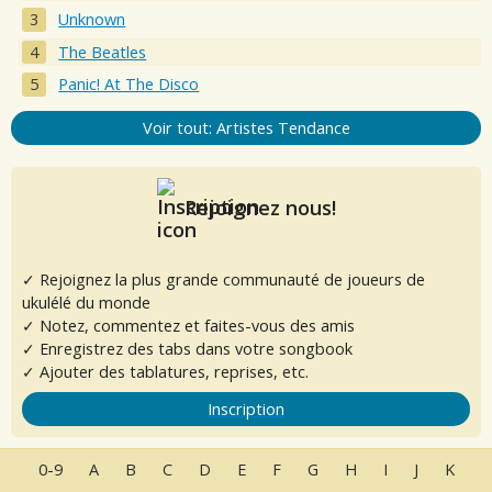
Unknown
The Beatles
Panic! At The Disco
Voir tout: Artistes Tendance
Rejoignez nous!
✓ Rejoignez la plus grande communauté de joueurs de
ukulélé du monde
✓ Notez, commentez et faites-vous des amis
✓ Enregistrez des tabs dans votre songbook
✓ Ajouter des tablatures, reprises, etc.
Inscription
0-9
A
B
C
D
E
F
G
H
I
J
K