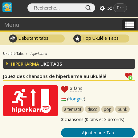
Fr
Menu
Débutant tabs
Top Ukulélé Tabs
Ukulélé Tabs
hiperkarma
HIPERKARMA
UKE TABS
Jouez des chansons de hiperkarma au ukulélé
3
fans
(
Hongrie
)
alternatif
disco
pop
punk
3
chansons (0 tabs et 3 accords)
Ajouter une Tab