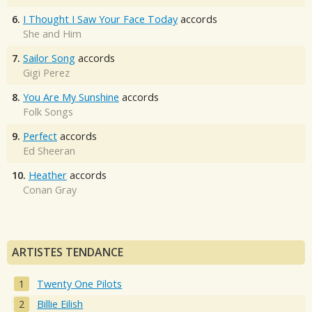
6.
I Thought I Saw Your Face Today
accords
She and Him
7.
Sailor Song
accords
Gigi Perez
8.
You Are My Sunshine
accords
Folk Songs
9.
Perfect
accords
Ed Sheeran
10.
Heather
accords
Conan Gray
ARTISTES TENDANCE
Twenty One Pilots
Billie Eilish