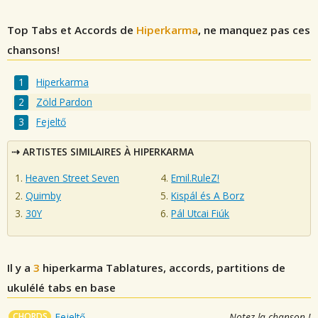
Top Tabs et Accords de
Hiperkarma
, ne manquez pas ces
chansons!
Hiperkarma
Zöld Pardon
Fejeltő
ARTISTES SIMILAIRES À HIPERKARMA
Heaven Street Seven
Emil.RuleZ!
Quimby
Kispál és A Borz
30Y
Pál Utcai Fiúk
Il y a
3
hiperkarma
Tablatures, accords, partitions de
ukulélé tabs en base
CHORDS
Fejeltő
Notez la chanson !