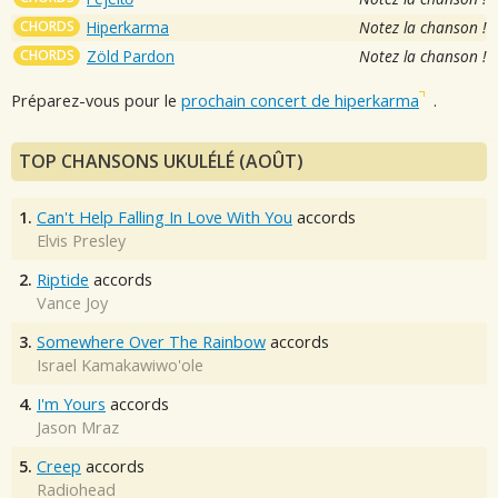
CHORDS
Hiperkarma
Notez la chanson !
CHORDS
Zöld Pardon
Notez la chanson !
Préparez-vous pour le
prochain concert de hiperkarma
.
TOP CHANSONS UKULÉLÉ (AOÛT)
1.
Can't Help Falling In Love With You
accords
Elvis Presley
2.
Riptide
accords
Vance Joy
3.
Somewhere Over The Rainbow
accords
Israel Kamakawiwo'ole
4.
I'm Yours
accords
Jason Mraz
5.
Creep
accords
Radiohead