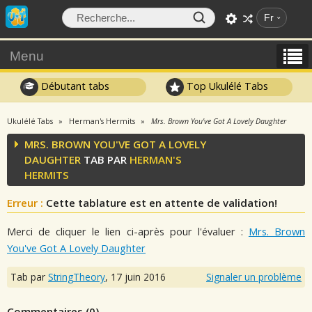
Fr
Menu
Débutant tabs
Top Ukulélé Tabs
Ukulélé Tabs
Herman's Hermits
Mrs. Brown You've Got A Lovely Daughter
MRS. BROWN YOU'VE GOT A LOVELY
DAUGHTER
TAB PAR
HERMAN'S
HERMITS
Erreur :
Cette tablature est en attente de validation!
Merci de cliquer le lien ci-après pour l'évaluer :
Mrs. Brown
You've Got A Lovely Daughter
Tab par
StringTheory
,
17 juin 2016
Signaler un problème
Commentaires (
0
)