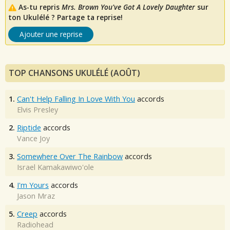
As-tu repris
Mrs. Brown You've Got A Lovely Daughter
sur
ton Ukulélé ? Partage ta reprise!
Ajouter une reprise
TOP CHANSONS UKULÉLÉ (AOÛT)
1.
Can't Help Falling In Love With You
accords
Elvis Presley
2.
Riptide
accords
Vance Joy
3.
Somewhere Over The Rainbow
accords
Israel Kamakawiwo'ole
4.
I'm Yours
accords
Jason Mraz
5.
Creep
accords
Radiohead