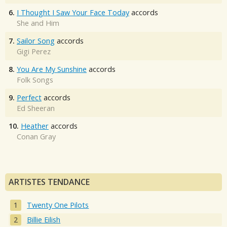
6.
I Thought I Saw Your Face Today
accords
She and Him
7.
Sailor Song
accords
Gigi Perez
8.
You Are My Sunshine
accords
Folk Songs
9.
Perfect
accords
Ed Sheeran
10.
Heather
accords
Conan Gray
ARTISTES TENDANCE
Twenty One Pilots
Billie Eilish