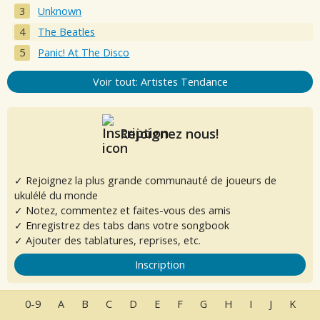
Unknown
The Beatles
Panic! At The Disco
Voir tout: Artistes Tendance
Rejoignez nous!
✓ Rejoignez la plus grande communauté de joueurs de
ukulélé du monde
✓ Notez, commentez et faites-vous des amis
✓ Enregistrez des tabs dans votre songbook
✓ Ajouter des tablatures, reprises, etc.
Inscription
0-9
A
B
C
D
E
F
G
H
I
J
K