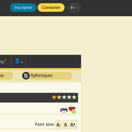
Inscription
Connexion
Fr
RD
+
pe
Rythmiques
Font size:
A-
A
A+