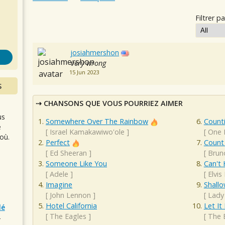
s
Filtrer pa
josiahmershon
very wrong
15 Jun 2023
S
CHANSONS QUE VOUS POURRIEZ AIMER
us
Somewhere Over The Rainbow
Counti
e
[
Israel Kamakawiwo'ole
]
[
One 
où.
Perfect
Count
[
Ed Sheeran
]
[
Brun
Someone Like You
Can't 
[
Adele
]
[
Elvis
Imagine
Shall
[
John Lennon
]
[
Lady
Hotel California
Let It
lé
[
The Eagles
]
[
The 
r