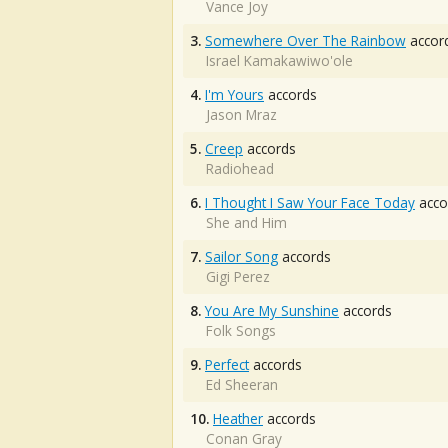
Vance Joy
3.
Somewhere Over The Rainbow
accor
Israel Kamakawiwo'ole
4.
I'm Yours
accords
Jason Mraz
5.
Creep
accords
Radiohead
6.
I Thought I Saw Your Face Today
acco
She and Him
7.
Sailor Song
accords
Gigi Perez
8.
You Are My Sunshine
accords
Folk Songs
9.
Perfect
accords
Ed Sheeran
10.
Heather
accords
Conan Gray