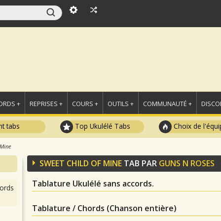
ORDS +
REPRISES +
COURS +
OUTILS +
COMMUNAUTÉ +
DISCO
t tabs
Top Ukulélé Tabs
Choix de l'équi
 Mine
SWEET CHILD OF MINE
TAB PAR
GUNS N ROSES
Tablature Ukulélé sans accords.
ords
Tablature / Chords (Chanson entière)