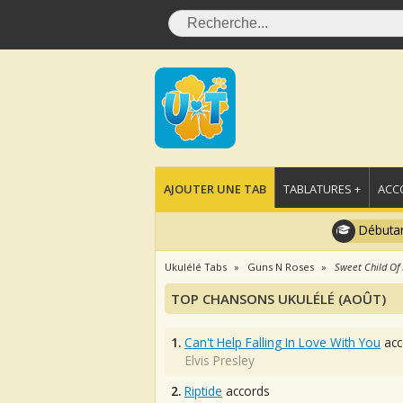
AJOUTER UNE TAB
TABLATURES +
ACC
Débutan
Ukulélé Tabs
Guns N Roses
Sweet Child Of
TOP CHANSONS UKULÉLÉ (AOÛT)
1.
Can't Help Falling In Love With You
acc
Elvis Presley
2.
Riptide
accords