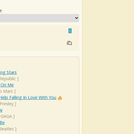
r:
ng Stars
Republic
]
 On Me
o Mars
]
Help Falling In Love With You
 Presley
]
ow
 GAGA
]
 Be
Beatles
]