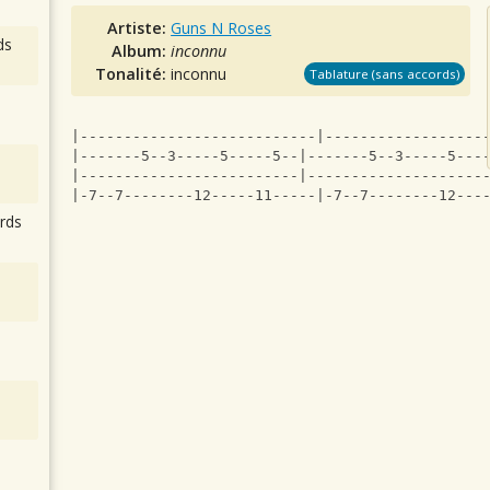
Artiste:
Guns N Roses
ds
Album:
inconnu
Tonalité:
inconnu
Tablature (sans accords)
|---------------------------|------------------
|-------5--3-----5-----5--|-------5--3-----5---
|-------------------------|--------------------
|-7--7--------12-----11-----|-7--7--------12---
rds