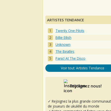
ARTISTES TENDANCE
Twenty One Pilots
Billie Eilish
Unknown
The Beatles
Panic! At The Disco
Voir tout: Artistes Tendance
Rejoignez nous!
✓ Rejoignez la plus grande communaut
de joueurs de ukulélé du monde