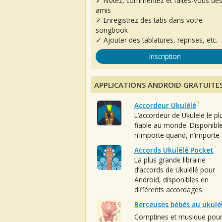
✓ Notez, commentez et faites-vous de
amis
✓ Enregistrez des tabs dans votre
songbook
✓ Ajouter des tablatures, reprises, etc.
Inscription
APPLICATIONS ANDROID GRATUITE
Accordeur Ukulélé
L’accordeur de Ukulele le pl
fiable au monde. Disponibl
n’importe quand, n’importe 
Accords Ukulélé Pocket
La plus grande librairie
d’accords de Ukulélé pour
Android, disponibles en
différents accordages.
Berceuses bébés au ukulé
Comptines et musique pou