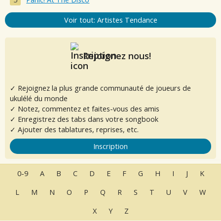
Voir tout: Artistes Tendance
Rejoignez nous!
✓ Rejoignez la plus grande communauté de joueurs de
ukulélé du monde
✓ Notez, commentez et faites-vous des amis
✓ Enregistrez des tabs dans votre songbook
✓ Ajouter des tablatures, reprises, etc.
Inscription
0-9
A
B
C
D
E
F
G
H
I
J
K
L
M
N
O
P
Q
R
S
T
U
V
W
X
Y
Z