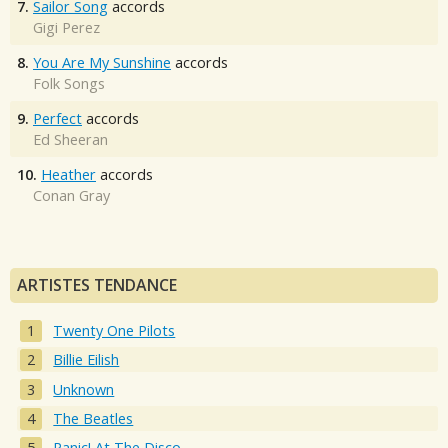
7.
Sailor Song
accords
Gigi Perez
8.
You Are My Sunshine
accords
Folk Songs
9.
Perfect
accords
Ed Sheeran
10.
Heather
accords
Conan Gray
ARTISTES TENDANCE
Twenty One Pilots
Billie Eilish
Unknown
The Beatles
Panic! At The Disco