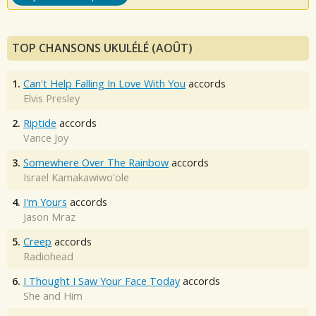
TOP CHANSONS UKULÉLÉ (AOÛT)
1.
Can't Help Falling In Love With You
accords
Elvis Presley
2.
Riptide
accords
Vance Joy
3.
Somewhere Over The Rainbow
accords
Israel Kamakawiwo'ole
4.
I'm Yours
accords
Jason Mraz
5.
Creep
accords
Radiohead
6.
I Thought I Saw Your Face Today
accords
She and Him