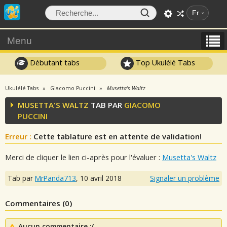
Fr
Menu
Débutant tabs
Top Ukulélé Tabs
Ukulélé Tabs
Giacomo Puccini
Musetta's Waltz
MUSETTA'S WALTZ
TAB PAR
GIACOMO
PUCCINI
Erreur :
Cette tablature est en attente de validation!
Merci de cliquer le lien ci-après pour l'évaluer :
Musetta's Waltz
Tab par
MrPanda713
,
10 avril 2018
Signaler un problème
Commentaires (
0
)
Aucun commentaire :(