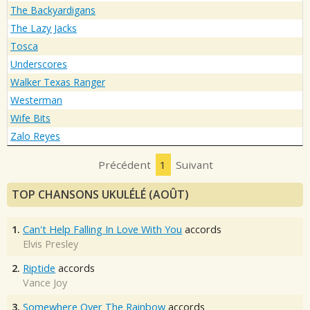
The Backyardigans
The Lazy Jacks
Tosca
Underscores
Walker Texas Ranger
Westerman
Wife Bits
Zalo Reyes
Précédent
1
Suivant
TOP CHANSONS UKULÉLÉ (AOÛT)
1.
Can't Help Falling In Love With You
accords
Elvis Presley
2.
Riptide
accords
Vance Joy
3.
Somewhere Over The Rainbow
accords