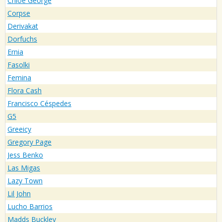
Chloe George
Corpse
Derivakat
Dorfuchs
Ernia
Fasolki
Femina
Flora Cash
Francisco Céspedes
G5
Greeicy
Gregory Page
Jess Benko
Las Migas
Lazy Town
Lil John
Lucho Barrios
Madds Buckley