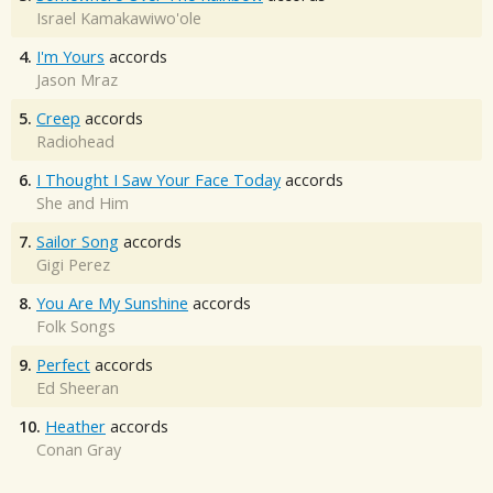
Israel Kamakawiwo'ole
4.
I'm Yours
accords
Jason Mraz
5.
Creep
accords
Radiohead
6.
I Thought I Saw Your Face Today
accords
She and Him
7.
Sailor Song
accords
Gigi Perez
8.
You Are My Sunshine
accords
Folk Songs
9.
Perfect
accords
Ed Sheeran
10.
Heather
accords
Conan Gray