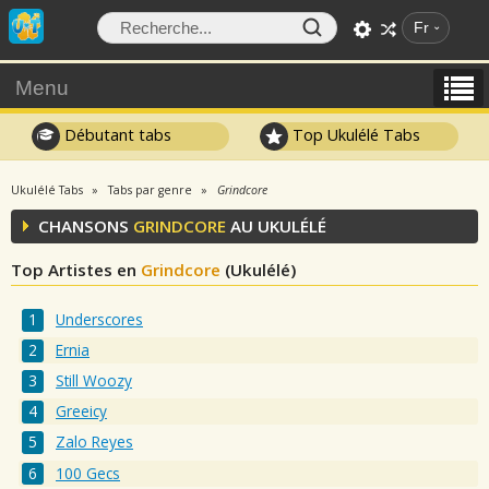
Fr
Menu
Débutant tabs
Top Ukulélé Tabs
Ukulélé Tabs
Tabs par genre
Grindcore
CHANSONS
GRINDCORE
AU UKULÉLÉ
Top Artistes en
Grindcore
(Ukulélé)
Underscores
Ernia
Still Woozy
Greeicy
Zalo Reyes
100 Gecs