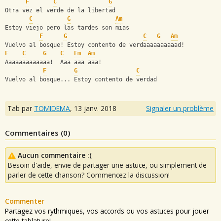
F
C
G
Otra vez el verde de la libertad
C
G
Am
Estoy viejo pero las tardes son mias
F
G
C
G
Am
Vuelvo al bosque! Estoy contento de verdaaaaaaaaaad!
F
C
G
C
Em
Am
Aaaaaaaaaaaaa!  Aaa aaa aaa!
F
G
C
Vuelvo al bosque... Estoy contento de verdad
Tab par
TOMIDEMA
,
13 janv. 2018
Signaler un problème
Commentaires (
0
)
Aucun commentaire :(
Besoin d'aide, envie de partager une astuce, ou simplement de
parler de cette chanson? Commencez la discussion!
Commenter
Partagez vos rythmiques, vos accords ou vos astuces pour jouer
cette tablature!