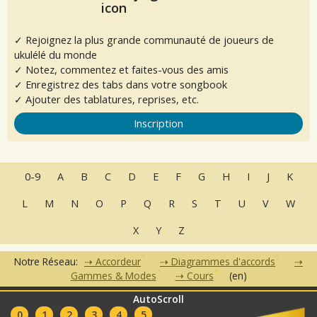
✓ Rejoignez la plus grande communauté de joueurs de
ukulélé du monde
✓ Notez, commentez et faites-vous des amis
✓ Enregistrez des tabs dans votre songbook
✓ Ajouter des tablatures, reprises, etc.
Inscription
0-9
A
B
C
D
E
F
G
H
I
J
K
L
M
N
O
P
Q
R
S
T
U
V
W
X
Y
Z
Notre Réseau:
Accordeur
Diagrammes d'accords
Gammes & Modes
Cours
(en)
AutoScroll
•
•
•
•
•
FAQ
Contact
CGU
Données Personnelles
Partenaires
0
1
2
3
4
5
Clubs