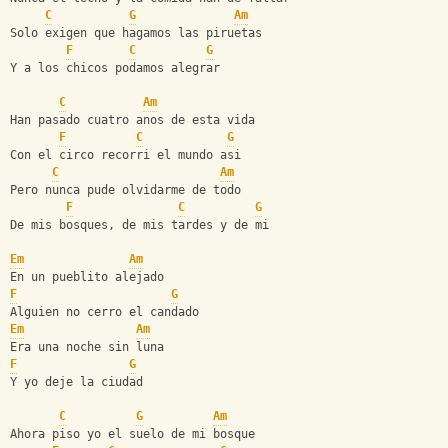
C
G
Am
Solo exigen que hagamos las piruetas
F
C
G
Y a los chicos podamos alegrar
C
Am
Han pasado cuatro anos de esta vida
F
C
G
Con el circo recorri el mundo asi
C
Am
Pero nunca pude olvidarme de todo
F
C
G
De mis bosques, de mis tardes y de mi
Em
Am
En un pueblito alejado
F
G
Alguien no cerro el candado
Em
Am
Era una noche sin luna
F
G
Y yo deje la ciudad
C
G
Am
Ahora piso yo el suelo de mi bosque