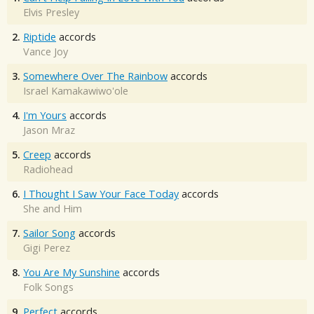
Elvis Presley
2.
Riptide
accords
Vance Joy
3.
Somewhere Over The Rainbow
accords
Israel Kamakawiwo'ole
4.
I'm Yours
accords
Jason Mraz
5.
Creep
accords
Radiohead
6.
I Thought I Saw Your Face Today
accords
She and Him
7.
Sailor Song
accords
Gigi Perez
8.
You Are My Sunshine
accords
Folk Songs
9.
Perfect
accords