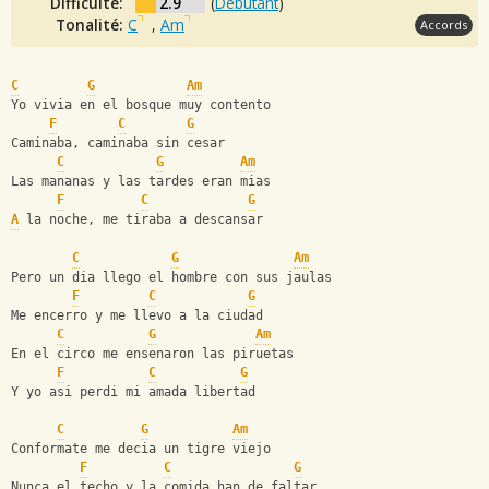
Difficulté:
2.9
(
Débutant
)
Tonalité:
C
,
Am
Accords
C
G
Am
Yo vivia en el bosque muy contento
F
C
G
Caminaba, caminaba sin cesar
C
G
Am
Las mananas y las tardes eran mias
F
C
G
A
 la noche, me tiraba a descansar
C
G
Am
Pero un dia llego el hombre con sus jaulas
F
C
G
Me encerro y me llevo a la ciudad
C
G
Am
En el circo me ensenaron las piruetas
F
C
G
Y yo asi perdi mi amada libertad
C
G
Am
Conformate me decia un tigre viejo
F
C
G
Nunca el techo y la comida han de faltar