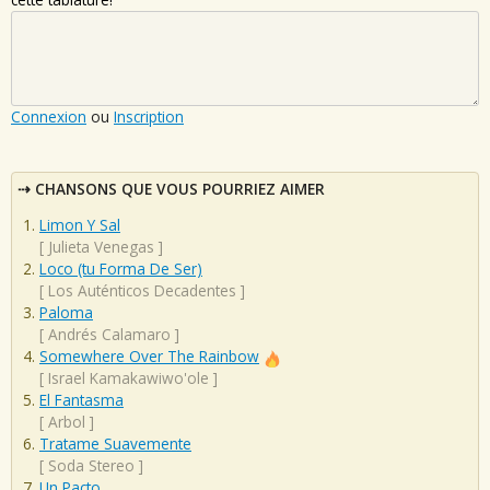
Connexion
ou
Inscription
CHANSONS QUE VOUS POURRIEZ AIMER
Limon Y Sal
[
Julieta Venegas
]
Loco (tu Forma De Ser)
[
Los Auténticos Decadentes
]
Paloma
[
Andrés Calamaro
]
Somewhere Over The Rainbow
[
Israel Kamakawiwo'ole
]
El Fantasma
[
Arbol
]
Tratame Suavemente
[
Soda Stereo
]
Un Pacto