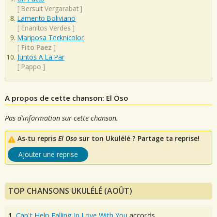
[
Bersuit Vergarabat
]
Lamento Boliviano
[
Enanitos Verdes
]
Mariposa Tecknicolor
[
Fito Paez
]
Juntos A La Par
[
Pappo
]
A propos de cette chanson: El Oso
Pas d'information sur cette chanson.
As-tu repris
El Oso
sur ton Ukulélé ? Partage ta reprise!
Ajouter une reprise
TOP CHANSONS UKULÉLÉ (AOÛT)
1.
Can't Help Falling In Love With You
accords