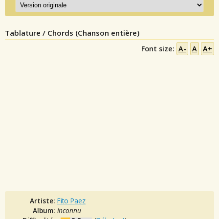
Tablature / Chords (Chanson entière)
Font size:
A-
A
A+
Artiste:
Fito Paez
Album:
inconnu