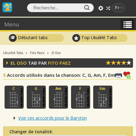
Fr
Menu
Débutant tabs
Top Ukulélé Tabs
Ukulélé Tabs
Fito Paez
El Oso
EL OSO
TAB PAR
FITO PAEZ
5
Accords utilisés dans la chanson
: C, G, Am, F, Em
Voir ces acccords pour le Baryton
Changer de tonalité: