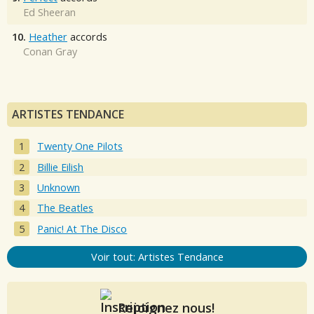
Ed Sheeran
10.
Heather
accords
Conan Gray
ARTISTES TENDANCE
Twenty One Pilots
Billie Eilish
Unknown
The Beatles
Panic! At The Disco
Voir tout: Artistes Tendance
Rejoignez nous!