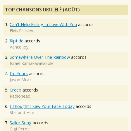
TOP CHANSONS UKULÉLÉ (AOÛT)
1.
Can't Help Falling In Love With You
accords
Elvis Presley
2.
Riptide
accords
Vance Joy
3.
Somewhere Over The Rainbow
accords
Israel Kamakawiwo'ole
4.
I'm Yours
accords
Jason Mraz
5.
Creep
accords
Radiohead
6.
I Thought I Saw Your Face Today
accords
She and Him
7.
Sailor Song
accords
Gigi Perez