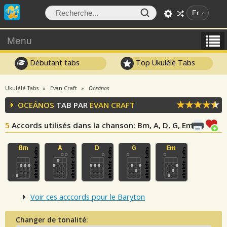
Fr
Menu
Débutant tabs
Top Ukulélé Tabs
Ukulélé Tabs
Evan Craft
Oceános
OCEÁNOS
TAB PAR
EVAN CRAFT
5
Accords utilisés dans la chanson
: Bm, A, D, G, Em
Voir ces acccords pour le Baryton
Changer de tonalité: