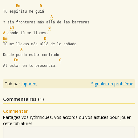
Bm
D
Tu espíritu me guiá
A
Y sin fronteras más allá de las barreras
Em
G
A
 donde tú me llames.
Bm
D
Tú me llevas más allá de lo soñado
A
Donde puedo estar confiado
Em
G
Al estar en tu presencia.
Tab par
Juparen
,
Signaler un problème
Commentaires (
1
)
Commenter
Partagez vos rythmiques, vos accords ou vos astuces pour jouer
cette tablature!