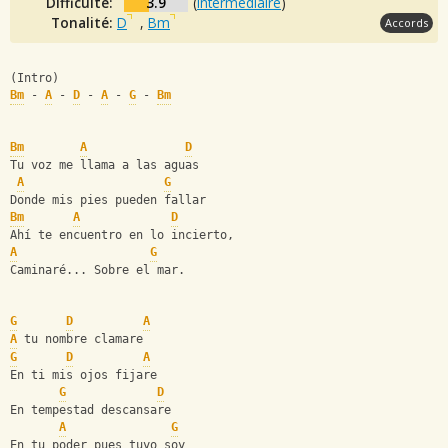
Difficulté:
3.9
(
intermédiaire
)
Tonalité:
D
,
Bm
Accords
(Intro)
Bm
 - 
A
 - 
D
 - 
A
 - 
G
 - 
Bm
Bm
A
D
Tu voz me llama a las aguas
A
G
Donde mis pies pueden fallar
Bm
A
D
Ahí te encuentro en lo incierto,
A
G
Caminaré... Sobre el mar.
G
D
A
A
 tu nombre clamare
G
D
A
En ti mis ojos fijare
G
D
En tempestad descansare
A
G
En tu poder pues tuyo soy