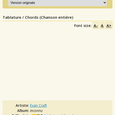
Tablature / Chords (Chanson entière)
Font size:
A-
A
A+
Artiste:
Evan Craft
Album:
inconnu