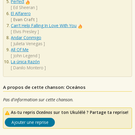
Perfect
[
Ed Sheeran
]
El Alfarero
[
Evan Craft
]
Can't Help Falling In Love With You
[
Elvis Presley
]
Andar Conmigo
[
Julieta Venegas
]
All Of Me
[
John Legend
]
La única Razón
[
Danilo Montero
]
A propos de cette chanson: Oceános
Pas d'information sur cette chanson.
As-tu repris
Oceános
sur ton Ukulélé ? Partage ta reprise!
Ajouter une reprise