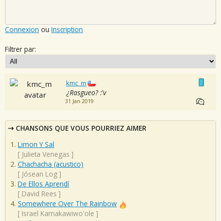
Connexion
ou
Inscription
Filtrer par:
kmc_m
¿Rasgueo? :'v
31 Jan 2019
CHANSONS QUE VOUS POURRIEZ AIMER
Limon Y Sal
[
Julieta Venegas
]
Chachacha (acustico)
[
Jósean Log
]
De Ellos Aprendí
[
David Rees
]
Somewhere Over The Rainbow
[
Israel Kamakawiwo'ole
]