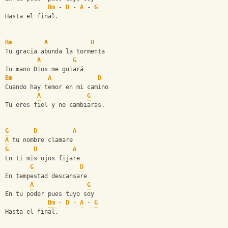
Bm
 - 
D
 - 
A
 - 
G
Hasta el final.
Bm
A
D
Tu gracia abunda la tormenta
A
G
Tu mano Dios me guiará
Bm
A
D
Cuando hay temor en mi camino
A
G
Tu eres fiel y no cambiaras.
G
D
A
A
 tu nombre clamare
G
D
A
En ti mis ojos fijare
G
D
En tempestad descansare
A
G
En tu poder pues tuyo soy
Bm
 - 
D
 - 
A
 - 
G
Hasta el final.