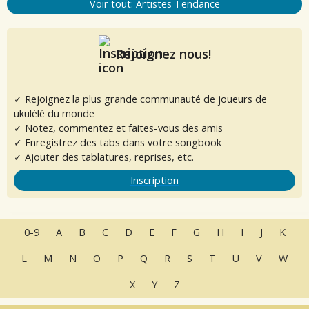
Voir tout: Artistes Tendance
Rejoignez nous!
✓ Rejoignez la plus grande communauté de joueurs de
ukulélé du monde
✓ Notez, commentez et faites-vous des amis
✓ Enregistrez des tabs dans votre songbook
✓ Ajouter des tablatures, reprises, etc.
Inscription
0-9
A
B
C
D
E
F
G
H
I
J
K
L
M
N
O
P
Q
R
S
T
U
V
W
X
Y
Z