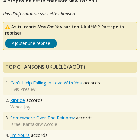
A propos de cette chanson: New For You
Pas d'information sur cette chanson.
As-tu repris
New For You
sur ton Ukulélé ? Partage ta
reprise!
Ajouter une reprise
TOP CHANSONS UKULÉLÉ (AOÛT)
1.
Can't Help Falling In Love With You
accords
Elvis Presley
2.
Riptide
accords
Vance Joy
3.
Somewhere Over The Rainbow
accords
Israel Kamakawiwo'ole
4.
I'm Yours
accords