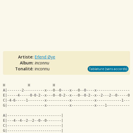
Artiste:
Erlend Øye
Album:
inconnu
Tonalité:
inconnu
Tablature (sans accords)
H           H           H                                     
A|-------2----------x---0--0----x---0--0----x-----------------
E|-----4-----0-0-2--x---0--0-2--x---0--0-2--x--2---2--0-----0-
C|-4-6-----1--------x-----------x-----------x------------1----
G|------------------x-----------x-----------x----1------------
A|--------------------------|
E|---4--4--2--2--0--0-------|
C|--------------------------|
G|--------------------------|