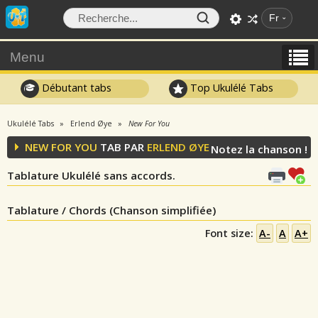
Fr
Menu
Débutant tabs
Top Ukulélé Tabs
Ukulélé Tabs
Erlend Øye
New For You
NEW FOR YOU
TAB PAR
ERLEND ØYE
Notez la chanson !
Tablature Ukulélé sans accords.
Tablature / Chords (Chanson simplifiée)
Font size:
A-
A
A+