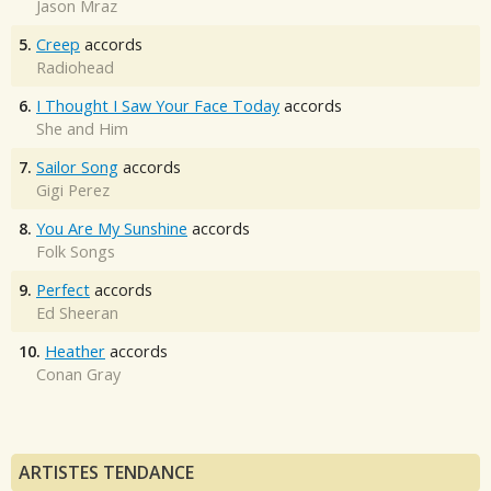
Jason Mraz
5.
Creep
accords
Radiohead
6.
I Thought I Saw Your Face Today
accords
She and Him
7.
Sailor Song
accords
Gigi Perez
8.
You Are My Sunshine
accords
Folk Songs
9.
Perfect
accords
Ed Sheeran
10.
Heather
accords
Conan Gray
ARTISTES TENDANCE