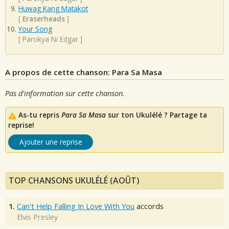
Huwag Kang Matakot
[
Eraserheads
]
Your Song
[
Parokya Ni Edgar
]
A propos de cette chanson: Para Sa Masa
Pas d'information sur cette chanson.
As-tu repris
Para Sa Masa
sur ton Ukulélé ? Partage ta
reprise!
Ajouter une reprise
TOP CHANSONS UKULÉLÉ (AOÛT)
1.
Can't Help Falling In Love With You
accords
Elvis Presley