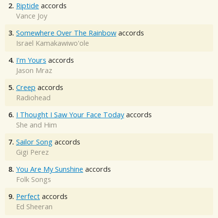
2.
Riptide
accords
Vance Joy
3.
Somewhere Over The Rainbow
accords
Israel Kamakawiwo'ole
4.
I'm Yours
accords
Jason Mraz
5.
Creep
accords
Radiohead
6.
I Thought I Saw Your Face Today
accords
She and Him
7.
Sailor Song
accords
Gigi Perez
8.
You Are My Sunshine
accords
Folk Songs
9.
Perfect
accords
Ed Sheeran