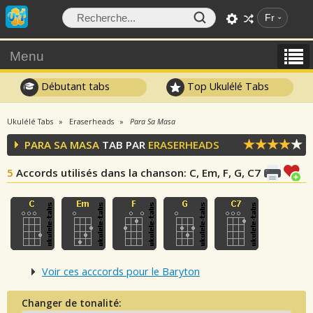
Fr
Menu
Débutant tabs
Top Ukulélé Tabs
Ukulélé Tabs
Eraserheads
Para Sa Masa
PARA SA MASA
TAB PAR
ERASERHEADS
5
Accords utilisés dans la chanson
: C, Em, F, G, C7
Voir ces acccords pour le Baryton
Changer de tonalité: