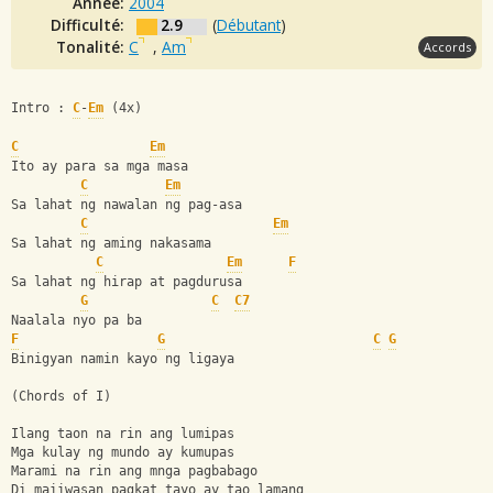
Année:
2004
Difficulté:
2.9
(
Débutant
)
Tonalité:
C
,
Am
Accords
Intro : 
C
-
Em
 (4x)
C
Em
Ito ay para sa mga masa
C
Em
Sa lahat ng nawalan ng pag-asa
C
Em
Sa lahat ng aming nakasama 
C
Em
F
Sa lahat ng hirap at pagdurusa
G
C
C7
Naalala nyo pa ba
F
G
C
G
Binigyan namin kayo ng ligaya
(Chords of I)
Ilang taon na rin ang lumipas 
Mga kulay ng mundo ay kumupas
Marami na rin ang mnga pagbabago
Di maiiwasan pagkat tayo ay tao lamang