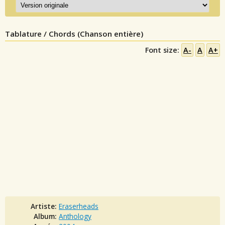
Tablature / Chords (Chanson entière)
Font size:
A-
A
A+
Artiste:
Eraserheads
Album:
Anthology