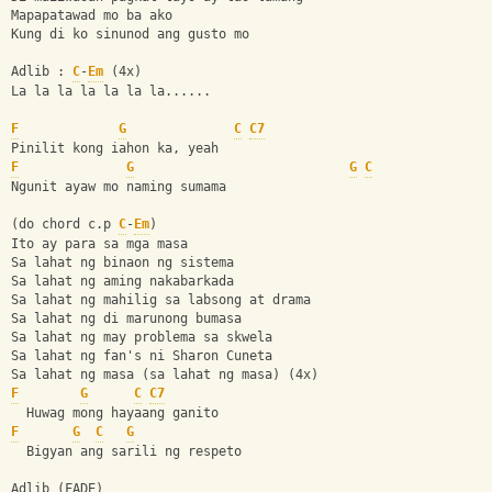
Mapapatawad mo ba ako
Kung di ko sinunod ang gusto mo
Adlib : 
C
-
Em
 (4x)
La la la la la la la......
F
G
C
C7
Pinilit kong iahon ka, yeah
F
G
G
C
Ngunit ayaw mo naming sumama
(do chord c.p 
C
-
Em
)
Ito ay para sa mga masa
Sa lahat ng binaon ng sistema
Sa lahat ng aming nakabarkada
Sa lahat ng mahilig sa labsong at drama
Sa lahat ng di marunong bumasa
Sa lahat ng may problema sa skwela
Sa lahat ng fan's ni Sharon Cuneta
Sa lahat ng masa (sa lahat ng masa) (4x)
F
G
C
C7
  Huwag mong hayaang ganito
F
G
C
G
  Bigyan ang sarili ng respeto
Adlib (FADE)