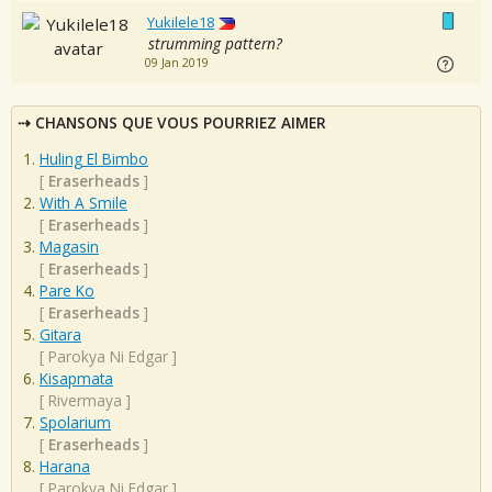
Yukilele18
strumming pattern?
09 Jan 2019
CHANSONS QUE VOUS POURRIEZ AIMER
Huling El Bimbo
[
Eraserheads
]
With A Smile
[
Eraserheads
]
Magasin
[
Eraserheads
]
Pare Ko
[
Eraserheads
]
Gitara
[
Parokya Ni Edgar
]
Kisapmata
[
Rivermaya
]
Spolarium
[
Eraserheads
]
Harana
[
Parokya Ni Edgar
]