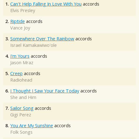
1.
Can't Help Falling In Love With You
accords
Elvis Presley
2.
Riptide
accords
Vance Joy
3.
Somewhere Over The Rainbow
accords
Israel Kamakawiwo'ole
4.
I'm Yours
accords
Jason Mraz
5.
Creep
accords
Radiohead
6.
I Thought I Saw Your Face Today
accords
She and Him
7.
Sailor Song
accords
Gigi Perez
8.
You Are My Sunshine
accords
Folk Songs