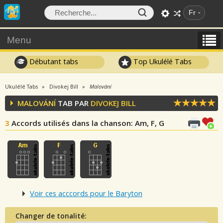
Fr
Menu
Débutant tabs
Top Ukulélé Tabs
Ukulélé Tabs
Divokej Bill
Malování
MALOVÁNÍ
TAB PAR
DIVOKEJ BILL
3
Accords utilisés dans la chanson
: Am, F, G
Voir ces acccords pour le Baryton
Changer de tonalité: