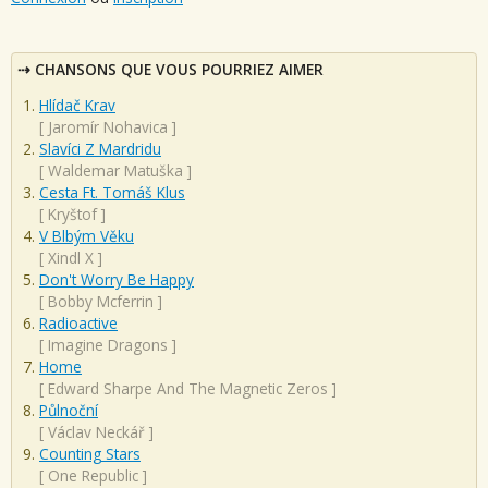
CHANSONS QUE VOUS POURRIEZ AIMER
Hlídač Krav
[
Jaromír Nohavica
]
Slavíci Z Mardridu
[
Waldemar Matuška
]
Cesta Ft. Tomáš Klus
[
Kryštof
]
V Blbým Věku
[
Xindl X
]
Don't Worry Be Happy
[
Bobby Mcferrin
]
Radioactive
[
Imagine Dragons
]
Home
[
Edward Sharpe And The Magnetic Zeros
]
Půlnoční
[
Václav Neckář
]
Counting Stars
[
One Republic
]