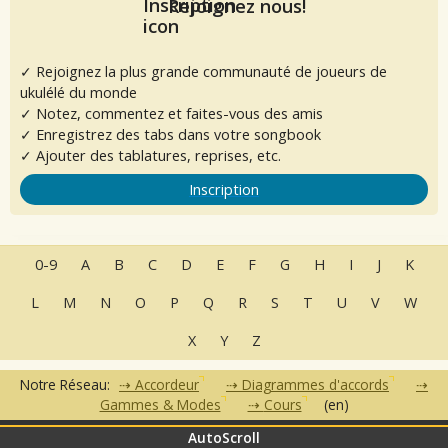
Rejoignez nous!
✓ Rejoignez la plus grande communauté de joueurs de
ukulélé du monde
✓ Notez, commentez et faites-vous des amis
✓ Enregistrez des tabs dans votre songbook
✓ Ajouter des tablatures, reprises, etc.
Inscription
0-9
A
B
C
D
E
F
G
H
I
J
K
L
M
N
O
P
Q
R
S
T
U
V
W
X
Y
Z
Notre Réseau:
Accordeur
Diagrammes d'accords
Gammes & Modes
Cours
(en)
AutoScroll
•
•
•
•
•
FAQ
Contact
CGU
Données Personnelles
Partenaires