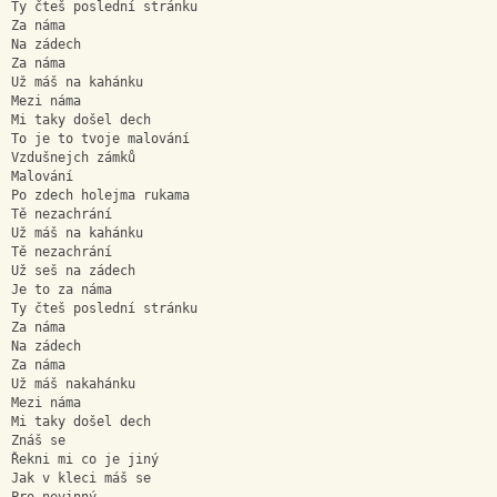
Ty čteš poslední stránku
Za náma
Na zádech
Za náma
Už máš na kahánku
Mezi náma
Mi taky došel dech
To je to tvoje malování
Vzdušnejch zámků
Malování
Po zdech holejma rukama
Tě nezachrání
Už máš na kahánku
Tě nezachrání
Už seš na zádech
Je to za náma
Ty čteš poslední stránku
Za náma
Na zádech
Za náma
Už máš nakahánku
Mezi náma
Mi taky došel dech
Znáš se
Řekni mi co je jiný
Jak v kleci máš se