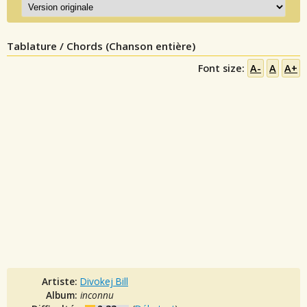
Tablature / Chords (Chanson entière)
Font size:
A-
A
A+
Artiste:
Divokej Bill
Album:
inconnu