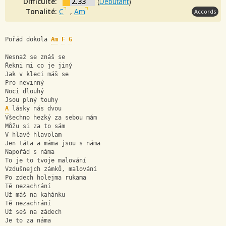
Difficulté:
2.33
(
Débutant
)
Tonalité:
C
,
Am
Accords
Pořád dokola 
Am
F
G
Nesnaž se znáš se
Řekni mi co je jiný
Jak v kleci máš se
Pro nevinný
Noci dlouhý
Jsou plný touhy
A
 lásky nás dvou
Všechno hezký za sebou mám
Můžu si za to sám
V hlavě hlavolam
Jen táta a máma jsou s náma
Napořád s náma
To je to tvoje malování
Vzdušnejch zámků, malování
Po zdech holejma rukama
Tě nezachrání
Už máš na kahánku
Tě nezachrání
Už seš na zádech
Je to za náma