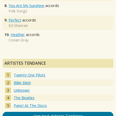
8.
You Are My Sunshine
accords
Folk Songs
9.
Perfect
accords
Ed Sheeran
10.
Heather
accords
Conan Gray
ARTISTES TENDANCE
Twenty One Pilots
Billie Eilish
Unknown
The Beatles
Panic! At The Disco
Voir tout: Artistes Tendance