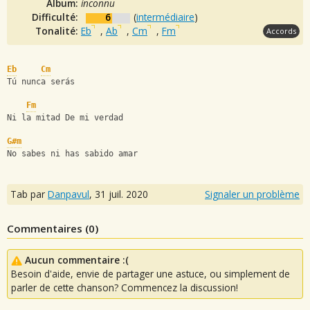
Album:
inconnu
Difficulté:
6
(
intermédiaire
)
Tonalité:
Eb
,
Ab
,
Cm
,
Fm
Accords
Eb
Cm
Tú nunca serás
Fm
Ni la mitad De mi verdad
G#m
No sabes ni has sabido amar
Tab par
Danpavul
,
31 juil. 2020
Signaler un problème
Commentaires (
0
)
Aucun commentaire :(
Besoin d'aide, envie de partager une astuce, ou simplement de
parler de cette chanson? Commencez la discussion!