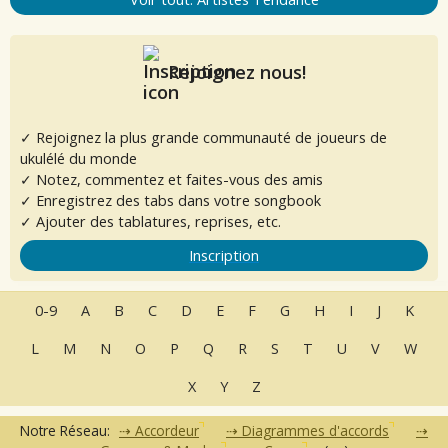
Rejoignez nous!
✓ Rejoignez la plus grande communauté de joueurs de
ukulélé du monde
✓ Notez, commentez et faites-vous des amis
✓ Enregistrez des tabs dans votre songbook
✓ Ajouter des tablatures, reprises, etc.
Inscription
0-9
A
B
C
D
E
F
G
H
I
J
K
L
M
N
O
P
Q
R
S
T
U
V
W
X
Y
Z
Notre Réseau:
Accordeur
Diagrammes d'accords