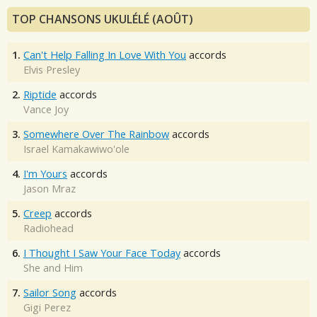
TOP CHANSONS UKULÉLÉ (AOÛT)
1.
Can't Help Falling In Love With You
accords
Elvis Presley
2.
Riptide
accords
Vance Joy
3.
Somewhere Over The Rainbow
accords
Israel Kamakawiwo'ole
4.
I'm Yours
accords
Jason Mraz
5.
Creep
accords
Radiohead
6.
I Thought I Saw Your Face Today
accords
She and Him
7.
Sailor Song
accords
Gigi Perez