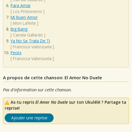
Para Amar
[
Los Prisioneros
]
Mi Buen Amor
[
Mon Laferte
]
Big Bang
[
Camila Gallardo
]
Ya No Se Trata De Ti
[
Francisca Valenzuela
]
Peces
[
Francisca Valenzuela
]
A propos de cette chanson: El Amor No Duele
Pas d'information sur cette chanson.
As-tu repris
El Amor No Duele
sur ton Ukulélé ? Partage ta
reprise!
Ajouter une reprise