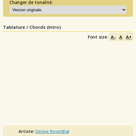
Changer de tonalité:
Tablature / Chords (Intro)
Font size:
A-
A
A+
Artiste:
Denise Rosenthal