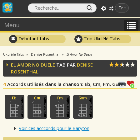
Fr
Menu
Débutant tabs
Top Ukulélé Tabs
Ukulélé Tabs
Denise Rosenthal
El Amor No Duele
EL AMOR NO DUELE
TAB PAR
DENISE
ROSENTHAL
4
Accords utilisés dans la chanson
: Eb, Cm, Fm, G#m
Voir ces acccords pour le Baryton