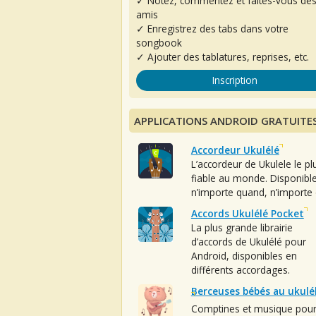
✓ Notez, commentez et faites-vous de
amis
✓ Enregistrez des tabs dans votre
songbook
✓ Ajouter des tablatures, reprises, etc.
Inscription
APPLICATIONS ANDROID GRATUITE
Accordeur Ukulélé
L’accordeur de Ukulele le pl
fiable au monde. Disponibl
n’importe quand, n’importe 
Accords Ukulélé Pocket
La plus grande librairie
d’accords de Ukulélé pour
Android, disponibles en
différents accordages.
Berceuses bébés au ukulé
Comptines et musique pou