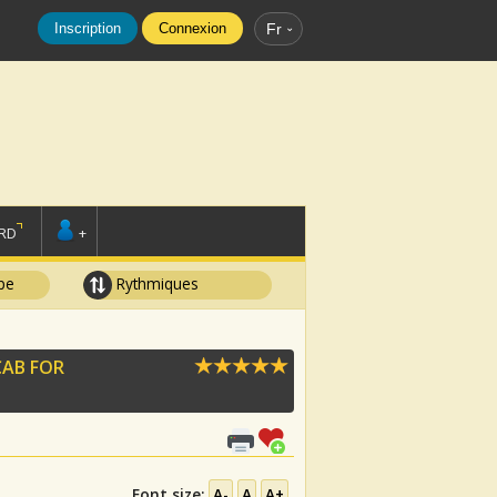
Inscription
Connexion
Fr
RD
+
pe
Rythmiques
CAB FOR
Font size:
A-
A
A+