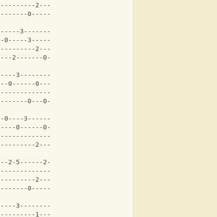
----------2---|
--------0-----|
0-----3-------3-|
--0-----3-------|
----------2-----|
----2-------0---|
-----3--------|
---0------0---|
0-------------|
--------0---0-|
--0----3--------|
-----0------0---|
----------------|
2---------2---2-|
---2-5------2--||
3--------------||
----------2---*||
--------0-----*||
-----3--------|
----------1---|