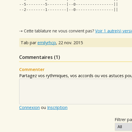
--5--------5--------|--0----------------||
--2--------1--------|--0----------------||
⇢ Cette tablature ne vous convient pas?
Voir 1 autre(s) vers
Tab par
emilyrhcp
,
22 nov. 2015
Commentaires (
1
)
Commenter
Partagez vos rythmiques, vos accords ou vos astuces pour
Connexion
ou
Inscription
Filtrer pa