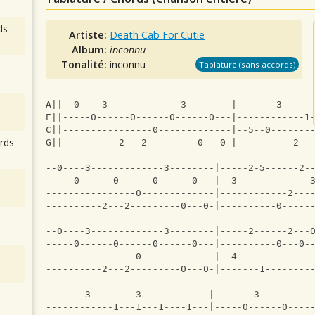
ds
Artiste:
Death Cab For Cutie
Album:
inconnu
Tonalité:
inconnu
Tablature (sans accords)
A||--0----3-------------3--------|-------3-----
E||-----0------0------0------0---|------------1
C||----------------0-------------|--5--0-------
rds
G||----------2---2---------0---0-|----------2--
--0----3-------------3--------|-----2-5------2-
-----0------0------0------0---|--3-------------
----------------0-------------|------------2---
----------2---2---------0---0-|----------0-----
--0----3-------------3--------|-----2------2---
-----0------0------0------0---|----------0---0-
----------------0-------------|--4-------------
----------2---2---------0---0-|-------1--------
-------3--------3------------|-------3---------
------------1---1---1----1---|-----0------0----