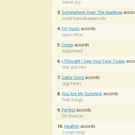
Vance Joy
3.
Somewhere Over The Rainbow
accor
Israel Kamakawiwo'ole
4.
I'm Yours
accords
Jason Mraz
5.
Creep
accords
Radiohead
6.
I Thought I Saw Your Face Today
acco
She and Him
7.
Sailor Song
accords
Gigi Perez
8.
You Are My Sunshine
accords
Folk Songs
9.
Perfect
accords
Ed Sheeran
10.
Heather
accords
Conan Gray