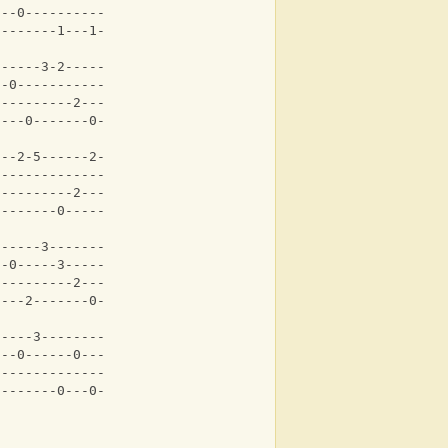
5--0----------|
--------1---1-|
------3-2-----3-|
--0-------------|
0---------2-----|
----0-------0---|
---2-5------2-|
3-------------|
----------2---|
--------0-----|
0-----3-------3-|
--0-----3-------|
----------2-----|
----2-------0---|
-----3--------|
---0------0---|
0-------------|
--------0---0-|