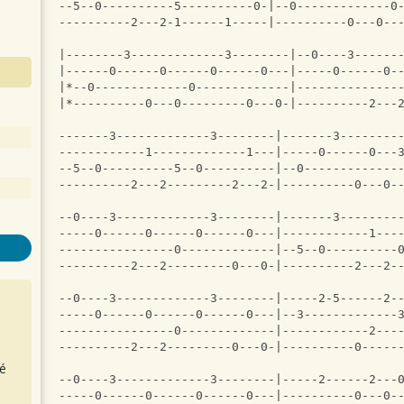
--5--0----------5----------0-|--0-------------0
----------2---2-1------1-----|----------0---0--
|--------3-------------3--------|--0----3------
|------0------0------0------0---|-----0------0-
|*--0-------------0-------------|--------------
|*----------0---0---------0---0-|----------2---
-------3-------------3--------|-------3--------
------------1-------------1---|-----0------0---
--5--0----------5--0----------|--0-------------
----------2---2---------2---2-|----------0---0-
--0----3-------------3--------|-------3--------
-----0------0------0------0---|------------1---
----------------0-------------|--5--0----------
----------2---2---------0---0-|----------2---2-
--0----3-------------3--------|-----2-5------2-
-----0------0------0------0---|--3-------------
----------------0-------------|------------2---
----------2---2---------0---0-|----------0-----
é
--0----3-------------3--------|-----2------2---
-----0------0------0------0---|----------0---0-