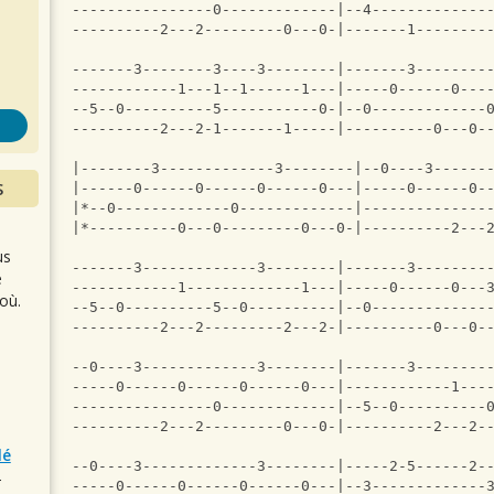
s
----------------0-------------|--4-------------
----------2---2---------0---0-|-------1--------
-------3--------3----3--------|-------3--------
------------1---1--1------1---|-----0------0---
--5--0----------5-----------0-|--0-------------
----------2---2-1-------1-----|----------0---0-
|--------3-------------3--------|--0----3------
S
|------0------0------0------0---|-----0------0-
|*--0-------------0-------------|--------------
|*----------0---0---------0---0-|----------2---
us
-------3-------------3--------|-------3--------
e
------------1-------------1---|-----0------0---
où.
--5--0----------5--0----------|--0-------------
----------2---2---------2---2-|----------0---0-
--0----3-------------3--------|-------3--------
-----0------0------0------0---|------------1---
----------------0-------------|--5--0----------
----------2---2---------0---0-|----------2---2-
lé
--0----3-------------3--------|-----2-5------2-
r
-----0------0------0------0---|--3-------------