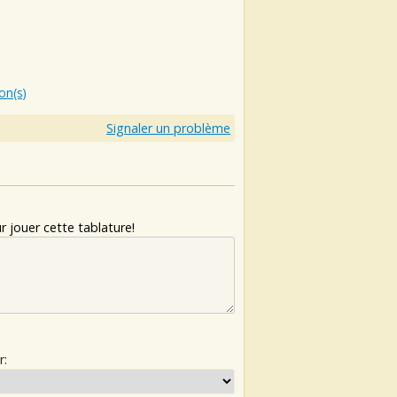
ion(s)
Signaler un problème
 jouer cette tablature!
r: