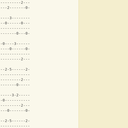
----------2-----|
----2-------0---|
-----3--------|
---0------0---|
0-------------|
--------0---0-|
--0----3--------|
-----0------0---|
----------------|
2---------2---2-|
---2-5------2--||
3--------------||
----------2---*||
--------0-----*||
------3-2-----3-|
--0-------------|
0---------2-----|
----0-------0---|
---2-5------2-|
3-------------|