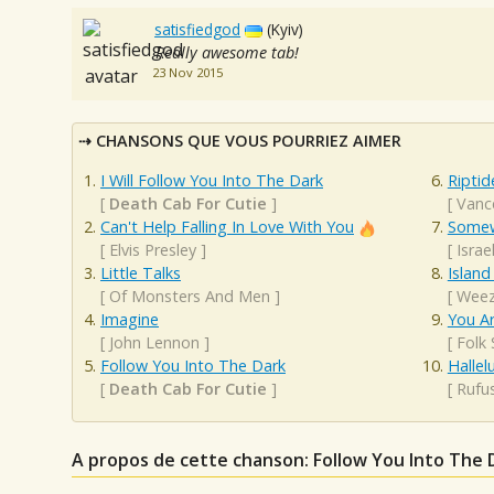
satisfiedgod
(Kyiv)
Really awesome tab!
23 Nov 2015
CHANSONS QUE VOUS POURRIEZ AIMER
I Will Follow You Into The Dark
Riptid
[
Death Cab For Cutie
]
[
Vanc
Can't Help Falling In Love With You
Somew
[
Elvis Presley
]
[
Isra
Little Talks
Island
[
Of Monsters And Men
]
[
Weez
Imagine
You A
[
John Lennon
]
[
Folk
Follow You Into The Dark
Hallel
[
Death Cab For Cutie
]
[
Rufu
A propos de cette chanson: Follow You Into The 