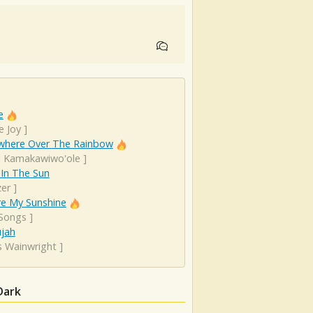
e
e Joy
]
here Over The Rainbow
el Kamakawiwo'ole
]
 In The Sun
er
]
re My Sunshine
 Songs
]
ujah
s Wainwright
]
Dark