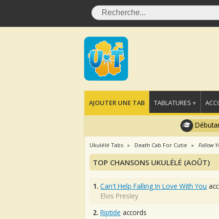
AJOUTER UNE TAB
TABLATURES +
ACC
Débutan
Ukulélé Tabs
Death Cab For Cutie
Follow Y
TOP CHANSONS UKULÉLÉ (AOÛT)
1.
Can't Help Falling In Love With You
acc
Elvis Presley
2.
Riptide
accords