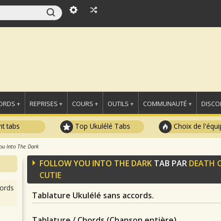
ORDS +
REPRISES +
COURS +
OUTILS +
COMMUNAUTÉ +
DISCO
t tabs
Top Ukulélé Tabs
Choix de l'équi
ou Into The Dark
FOLLOW YOU INTO THE DARK
TAB PAR
DEATH 
CUTIE
ords
Tablature Ukulélé sans accords.
Tablature / Chords (Chanson entière)