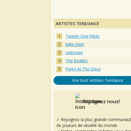
ARTISTES TENDANCE
Twenty One Pilots
Billie Eilish
Unknown
The Beatles
Panic! At The Disco
Voir tout: Artistes Tendance
Rejoignez nous!
✓ Rejoignez la plus grande communaut
de joueurs de ukulélé du monde