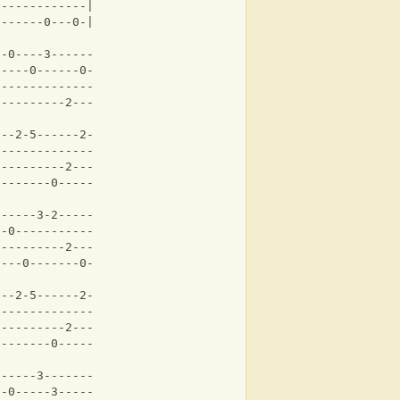
-------------|
-------0---0-|
--0----3--------|
-----0------0---|
----------------|
2---------2---2-|
---2-5------2--||
3--------------||
----------2---*||
--------0-----*||
------3-2-----3-|
--0-------------|
0---------2-----|
----0-------0---|
---2-5------2-|
3-------------|
----------2---|
--------0-----|
0-----3-------3-|
--0-----3-------|