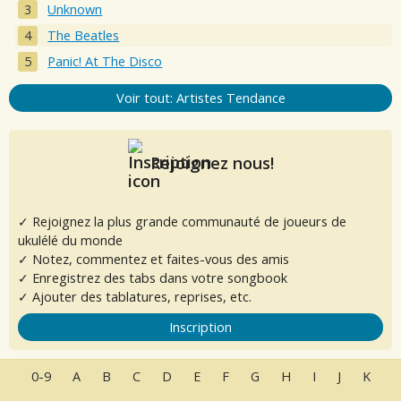
Unknown
The Beatles
Panic! At The Disco
Voir tout: Artistes Tendance
Rejoignez nous!
✓ Rejoignez la plus grande communauté de joueurs de
ukulélé du monde
✓ Notez, commentez et faites-vous des amis
✓ Enregistrez des tabs dans votre songbook
✓ Ajouter des tablatures, reprises, etc.
Inscription
0-9
A
B
C
D
E
F
G
H
I
J
K