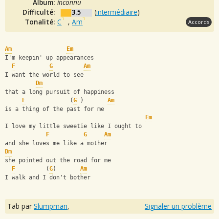
Album:
inconnu
Difficulté:
3.5
(
intermédiaire
)
Tonalité:
C
,
Am
Accords
Am
Em
I'm keepin' up appearances 
F
G
Am
I want the world to see 
Dm
that a long pursuit of happiness 
F
             (
G
 )       
Am
is a thing of the past for me 
Em
I love my little sweetie like I ought to 
F
G
Am
and she loves me like a mother 
Dm
she pointed out the road for me 
F
         (
G
)       
Am
I walk and I don't bother
Tab par
Slumpman
,
Signaler un problème