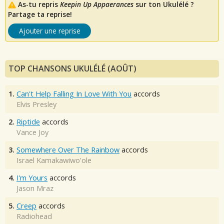
As-tu repris
Keepin Up Appaerances
sur ton Ukulélé ?
Partage ta reprise!
Ajouter une reprise
TOP CHANSONS UKULÉLÉ (AOÛT)
1.
Can't Help Falling In Love With You
accords
Elvis Presley
2.
Riptide
accords
Vance Joy
3.
Somewhere Over The Rainbow
accords
Israel Kamakawiwo'ole
4.
I'm Yours
accords
Jason Mraz
5.
Creep
accords
Radiohead