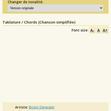
Changer de tonalité:
Tablature / Chords (Chanson simplifiée)
Font size:
A-
A
A+
Artiste:
Bruno Denecker