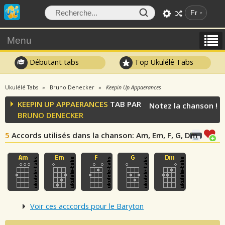
Fr
Menu
Débutant tabs
Top Ukulélé Tabs
Ukulélé Tabs
Bruno Denecker
Keepin Up Appaerances
KEEPIN UP APPAERANCES
TAB PAR
Notez la chanson !
BRUNO DENECKER
5
Accords utilisés dans la chanson
: Am, Em, F, G, Dm
Voir ces acccords pour le Baryton