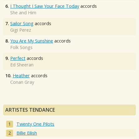
6.
I Thought I Saw Your Face Today
accords
She and Him
7.
Sailor Song
accords
Gigi Perez
8.
You Are My Sunshine
accords
Folk Songs
9.
Perfect
accords
Ed Sheeran
10.
Heather
accords
Conan Gray
ARTISTES TENDANCE
Twenty One Pilots
Billie Eilish