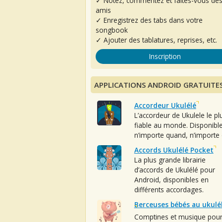
✓ Notez, commentez et faites-vous de
amis
✓ Enregistrez des tabs dans votre
songbook
✓ Ajouter des tablatures, reprises, etc.
Inscription
APPLICATIONS ANDROID GRATUITE
Accordeur Ukulélé
L’accordeur de Ukulele le pl
fiable au monde. Disponibl
n’importe quand, n’importe 
Accords Ukulélé Pocket
La plus grande librairie
d’accords de Ukulélé pour
Android, disponibles en
différents accordages.
Berceuses bébés au ukulé
Comptines et musique pou