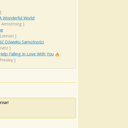
]
A Wonderful World
s Armstrong
]
ne
 Lennon
]
ść Dźwięku Samotności
ovitz
]
Help Falling In Love With You
 Presley
]
rise!