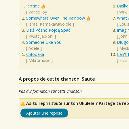
Riptide
Baśka
[
Vance Joy
]
[
Wilki
Somewhere Over The Rainbow
What 
[
Israel Kamakawiwo'ole
]
[
Loui
Dziś Późno Pójdę Spać
Imagi
[
Kwiat Jabłoni
]
[
John
Someone Like You
Długo
[
Adele
]
[
Mysl
Chłopaka
Can't 
[
Mikromusic
]
[
Elvis
A propos de cette chanson: Saute
Pas d'information sur cette chanson.
As-tu repris
Saute
sur ton Ukulélé ? Partage ta rep
Ajouter une reprise