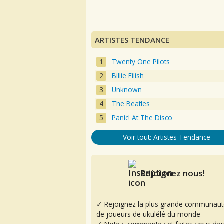
ARTISTES TENDANCE
Twenty One Pilots
Billie Eilish
Unknown
The Beatles
Panic! At The Disco
Voir tout: Artistes Tendance
Rejoignez nous!
✓ Rejoignez la plus grande communaut
de joueurs de ukulélé du monde