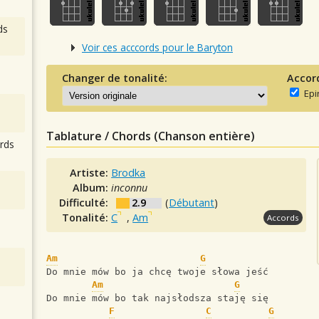
ds
Voir ces acccords pour le Baryton
Changer de tonalité:
Accor
Epi
Tablature / Chords (Chanson entière)
rds
Artiste:
Brodka
Album:
inconnu
Difficulté:
2.9
(
Débutant
)
Tonalité:
C
,
Am
Accords
Am
G
Do mnie mów bo ja chcę twoje słowa jeść
Am
G
Do mnie mów bo tak najsłodsza staję się
F
C
G