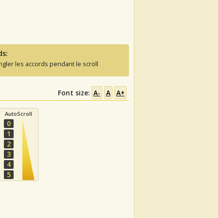
ds:
ngler les accords pendant le scroll
Font size:
A-
A
A+
AutoScroll
0
1
2
3
4
5