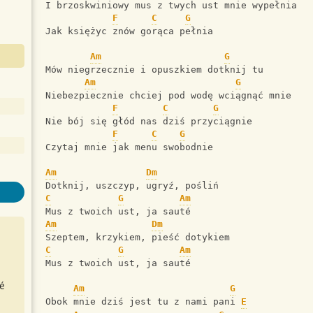
I brzoskwiniowy mus z twych ust mnie wypełnia
F
C
G
Jak księżyc znów gorąca pełnia
Am
G
Mów niegrzecznie i opuszkiem dotknij tu
Am
G
Niebezpiecznie chciej pod wodę wciągnąć mnie
F
C
G
Nie bój się głód nas dziś przyciągnie
F
C
G
Czytaj mnie jak menu swobodnie
Am
Dm
Dotknij, uszczyp, ugryź, pośliń
C
G
Am
Mus z twoich ust, ja sauté
Am
Dm
Szeptem, krzykiem, pieść dotykiem
C
G
Am
Mus z twoich ust, ja sauté
é
Am
G
Obok mnie dziś jest tu z nami pani 
E