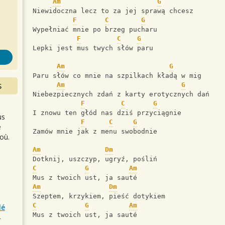
s
Am
G
Niewidoczna lecz to za jej sprawą chcesz
F
C
G
Wypełniać mnie po brzeg pucharu
F
C
G
Lepki jest mus twych słów paru
Am
G
Paru słów co mnie na szpilkach kładą w mig
S
Am
G
Niebezpiecznych zdań z karty erotycznych dań
F
C
G
I znowu ten głód nas dziś przyciągnie
us
F
C
G
e
Zamów mnie jak z menu swobodnie
où.
Am
Dm
Dotknij, uszczyp, ugryź, pośliń
C
G
Am
Mus z twoich ust, ja sauté
Am
Dm
Szeptem, krzykiem, pieść dotykiem
C
G
Am
lé
Mus z twoich ust, ja sauté
r