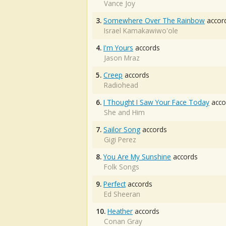
Vance Joy
3.
Somewhere Over The Rainbow
accor
Israel Kamakawiwo'ole
4.
I'm Yours
accords
Jason Mraz
5.
Creep
accords
Radiohead
6.
I Thought I Saw Your Face Today
acco
She and Him
7.
Sailor Song
accords
Gigi Perez
8.
You Are My Sunshine
accords
Folk Songs
9.
Perfect
accords
Ed Sheeran
10.
Heather
accords
Conan Gray