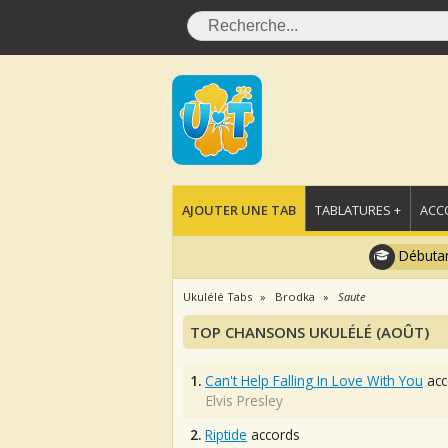
AJOUTER UNE TAB
TABLATURES +
ACC
Débutan
Ukulélé Tabs
Brodka
Saute
TOP CHANSONS UKULÉLÉ (AOÛT)
1.
Can't Help Falling In Love With You
acc
Elvis Presley
2.
Riptide
accords