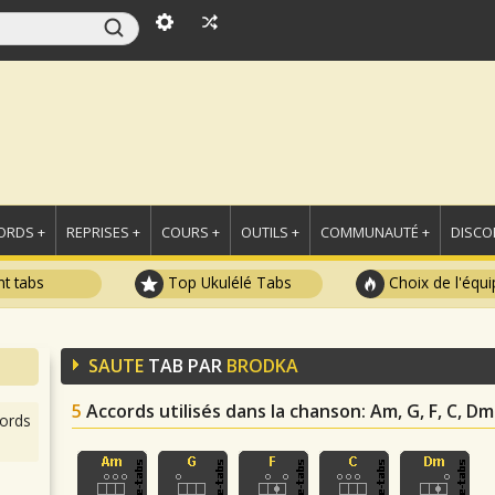
ORDS +
REPRISES +
COURS +
OUTILS +
COMMUNAUTÉ +
DISCO
t tabs
Top Ukulélé Tabs
Choix de l'équi
SAUTE
TAB PAR
BRODKA
5
Accords utilisés dans la chanson
: Am, G, F, C, Dm
ords