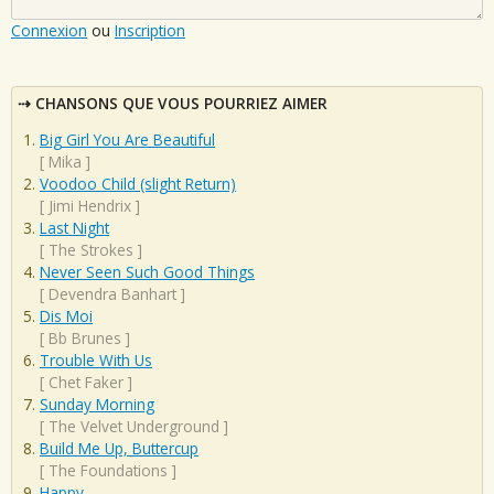
Connexion
ou
Inscription
CHANSONS QUE VOUS POURRIEZ AIMER
Big Girl You Are Beautiful
[
Mika
]
Voodoo Child (slight Return)
[
Jimi Hendrix
]
Last Night
[
The Strokes
]
Never Seen Such Good Things
[
Devendra Banhart
]
Dis Moi
[
Bb Brunes
]
Trouble With Us
[
Chet Faker
]
Sunday Morning
[
The Velvet Underground
]
Build Me Up, Buttercup
[
The Foundations
]
Happy