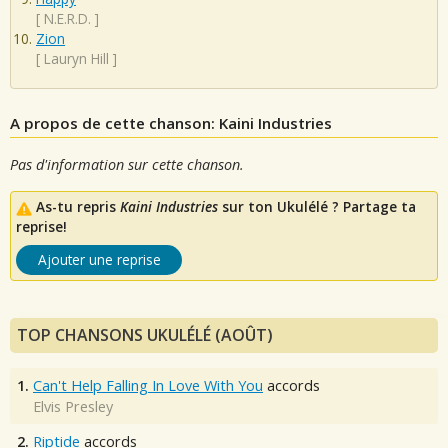
[
N.E.R.D.
]
Zion
[
Lauryn Hill
]
A propos de cette chanson: Kaini Industries
Pas d'information sur cette chanson.
As-tu repris
Kaini Industries
sur ton Ukulélé ? Partage ta
reprise!
Ajouter une reprise
TOP CHANSONS UKULÉLÉ (AOÛT)
1.
Can't Help Falling In Love With You
accords
Elvis Presley
2.
Riptide
accords