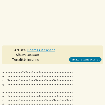
Artiste:
Boards Of Canada
Album:
inconnu
Tonalité:
inconnu
Tablature (sans accords)
a|----------2-2---2---1--------------------
e| ---------------------2------------------
c| 3------5-----3---3-----3----5-3---------
g| ----------------------------------------
a|-----------------------------------------
e| 1------------2-----4----------1---1-----
c| -------0---------------3----3---3---3--1
g| ----------------------------------------