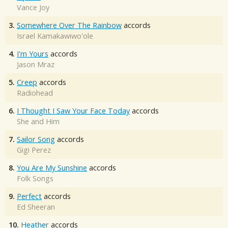
Vance Joy
3.
Somewhere Over The Rainbow
accords
Israel Kamakawiwo'ole
4.
I'm Yours
accords
Jason Mraz
5.
Creep
accords
Radiohead
6.
I Thought I Saw Your Face Today
accords
She and Him
7.
Sailor Song
accords
Gigi Perez
8.
You Are My Sunshine
accords
Folk Songs
9.
Perfect
accords
Ed Sheeran
10.
Heather
accords