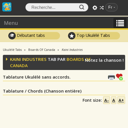
Fr
Menu
Débutant tabs
Top Ukulélé Tabs
Ukulélé Tabs
Boards Of Canada
Kaini Industries
KAINI INDUSTRIES
TAB PAR
BOARDS OF
Notez la chanson !
CANADA
Tablature Ukulélé sans accords.
Tablature / Chords (Chanson entière)
Font size:
A-
A
A+