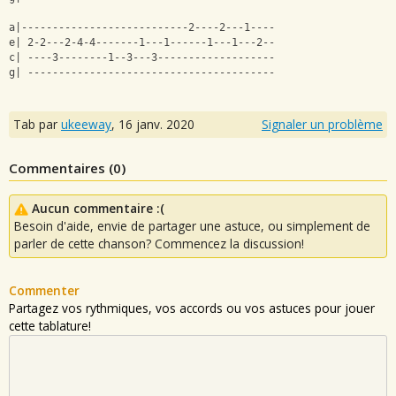
a|---------------------------2----2---1----
e| 2-2---2-4-4-------1---1------1---1---2--
c| ----3--------1--3---3-------------------
g| ----------------------------------------
Tab par
ukeeway
,
16 janv. 2020
Signaler un problème
Commentaires (
0
)
Aucun commentaire :(
Besoin d'aide, envie de partager une astuce, ou simplement de
parler de cette chanson? Commencez la discussion!
Commenter
Partagez vos rythmiques, vos accords ou vos astuces pour jouer
cette tablature!