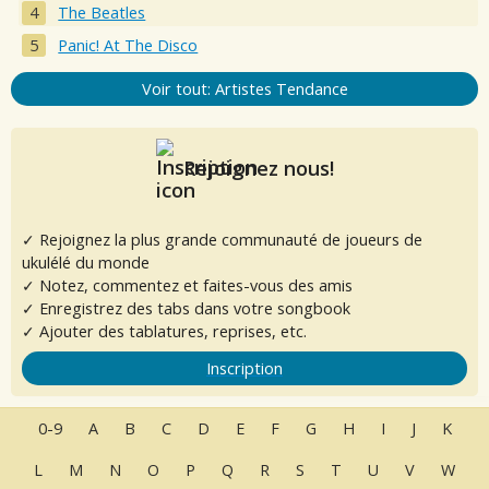
The Beatles
Panic! At The Disco
Voir tout: Artistes Tendance
Rejoignez nous!
✓ Rejoignez la plus grande communauté de joueurs de
ukulélé du monde
✓ Notez, commentez et faites-vous des amis
✓ Enregistrez des tabs dans votre songbook
✓ Ajouter des tablatures, reprises, etc.
Inscription
0-9
A
B
C
D
E
F
G
H
I
J
K
L
M
N
O
P
Q
R
S
T
U
V
W