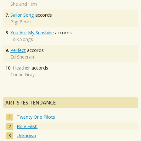
She and Him
7.
Sailor Song
accords
Gigi Perez
8.
You Are My Sunshine
accords
Folk Songs
9.
Perfect
accords
Ed Sheeran
10.
Heather
accords
Conan Gray
ARTISTES TENDANCE
Twenty One Pilots
Billie Eilish
Unknown