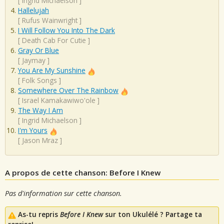
[
Ingrid Michaelson
]
Hallelujah
[
Rufus Wainwright
]
I Will Follow You Into The Dark
[
Death Cab For Cutie
]
Gray Or Blue
[
Jaymay
]
You Are My Sunshine
[
Folk Songs
]
Somewhere Over The Rainbow
[
Israel Kamakawiwo'ole
]
The Way I Am
[
Ingrid Michaelson
]
I'm Yours
[
Jason Mraz
]
A propos de cette chanson: Before I Knew
Pas d'information sur cette chanson.
As-tu repris
Before I Knew
sur ton Ukulélé ? Partage ta