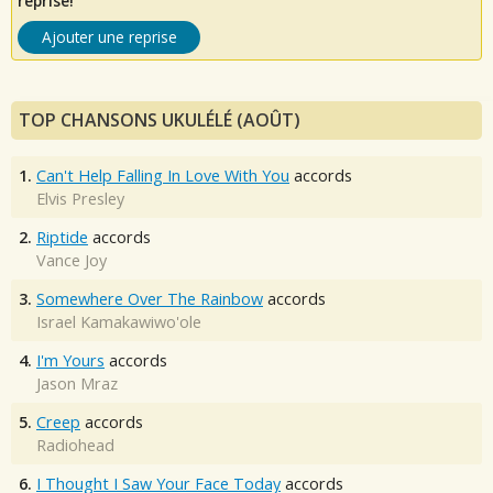
reprise!
Ajouter une reprise
TOP CHANSONS UKULÉLÉ (AOÛT)
1.
Can't Help Falling In Love With You
accords
Elvis Presley
2.
Riptide
accords
Vance Joy
3.
Somewhere Over The Rainbow
accords
Israel Kamakawiwo'ole
4.
I'm Yours
accords
Jason Mraz
5.
Creep
accords
Radiohead
6.
I Thought I Saw Your Face Today
accords