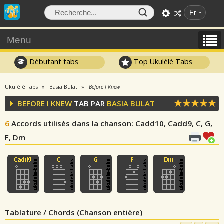
Fr
Menu
Débutant tabs
Top Ukulélé Tabs
Ukulélé Tabs
Basia Bulat
Before I Knew
BEFORE I KNEW
TAB PAR
BASIA BULAT
6
Accords utilisés dans la chanson
: Cadd10, Cadd9, C, G,
F, Dm
Tablature / Chords (Chanson entière)