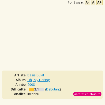
Font size:
A-
A
A+
Artiste:
Basia Bulat
Album:
Oh, My Darling
Année:
2008
Difficulté:
3.1
(
Débutant
)
Tonalité:
inconnu
Accords et Tablature