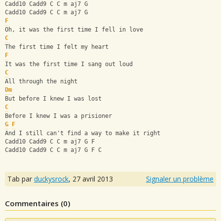
Cadd10 Cadd9 C C m aj7 G
Cadd10 Cadd9 C C m aj7 G
F
Oh, it was the first time I fell in love
C
The first time I felt my heart
F
It was the first time I sang out loud
C
All through the night
Dm
But before I knew I was lost
C
Before I knew I was a prisioner
G
F
And I still can't find a way to make it right
Cadd10 Cadd9 C C m aj7 G F
Cadd10 Cadd9 C C m aj7 G F C
Tab par
duckysrock
,
27 avril 2013
Signaler un problème
Commentaires (
0
)