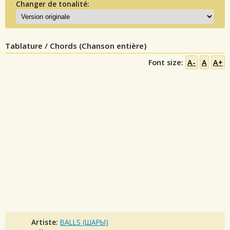
Changer de tonalité:
Tablature / Chords (Chanson entière)
Font size:
A-
A
A+
Artiste:
BALLS (ШАРЫ)