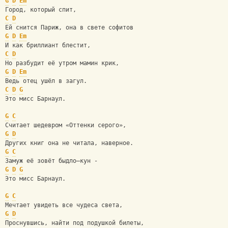
G
D
Em
Город, который спит,
C
D
Ей снится Париж, она в свете софитов
G
D
Em
И как бриллиант блестит,
C
D
Но разбудит её утром мамин крик,
G
D
Em
Ведь отец ушёл в загул.
C
D
G
Это мисс Барнаул.
G
C
Считает шедевром «Оттенки серого»,
G
D
Других книг она не читала, наверное.
G
C
Замуж её зовёт быдло–кун -
G
D
G
Это мисс Барнаул.
G
C
Мечтает увидеть все чудеса света,
G
D
Проснувшись, найти под подушкой билеты,