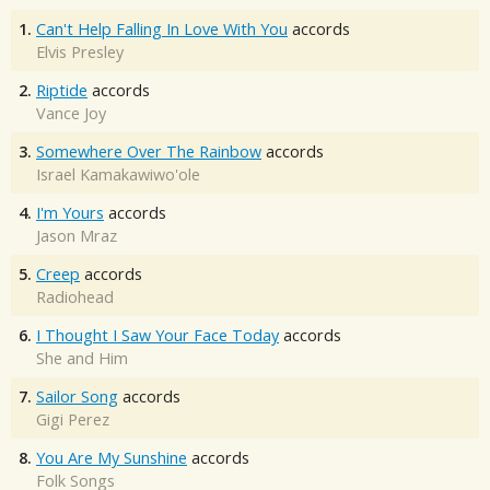
1.
Can't Help Falling In Love With You
accords
Elvis Presley
2.
Riptide
accords
Vance Joy
3.
Somewhere Over The Rainbow
accords
Israel Kamakawiwo'ole
4.
I'm Yours
accords
Jason Mraz
5.
Creep
accords
Radiohead
6.
I Thought I Saw Your Face Today
accords
She and Him
7.
Sailor Song
accords
Gigi Perez
8.
You Are My Sunshine
accords
Folk Songs