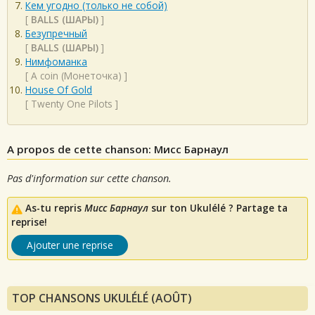
Кем угодно (только не собой)
[
BALLS (ШАРЫ)
]
Безупречный
[
BALLS (ШАРЫ)
]
Нимфоманка
[
A coin (Монеточка)
]
House Of Gold
[
Twenty One Pilots
]
A propos de cette chanson: Мисс Барнаул
Pas d'information sur cette chanson.
As-tu repris
Мисс Барнаул
sur ton Ukulélé ? Partage ta
reprise!
Ajouter une reprise
TOP CHANSONS UKULÉLÉ (AOÛT)