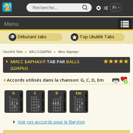
Fr
Menu
Débutant tabs
Top Ukulélé Tabs
Ukulélé Tabs
BALLS (ШАРЫ)
Мисс Барнаул
МИСС БАРНАУЛ
TAB PAR
BALLS
(ШАРЫ)
4
Accords utilisés dans la chanson
: G, C, D, Em
Voir ces acccords pour le Baryton