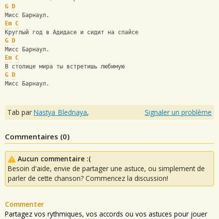
G
D
Мисс Барнаул.
Em
C
Круглый год в Адидасе и сидит на спайсе
G
D
Мисс Барнаул.
Em
C
В столице мира ты встретишь любимую 
G
D
Мисс Барнаул.
Tab par
Nastya_Blednaya
,
Signaler un problème
Commentaires (
0
)
Aucun commentaire :(
Besoin d'aide, envie de partager une astuce, ou simplement de
parler de cette chanson? Commencez la discussion!
Commenter
Partagez vos rythmiques, vos accords ou vos astuces pour jouer