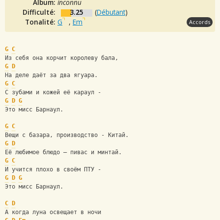
Album:
inconnu
Difficulté:
3.25
(
Débutant
)
Tonalité:
G
,
Em
Accords
G
C
Из себя она корчит королеву бала,
G
D
На деле даёт за два ягуара.
G
C
С зубами и кожей её караул -
G
D
G
Это мисс Барнаул.
G
C
Вещи с базара, производство - Китай.
G
D
Её любимое блюдо — пивас и минтай.
G
C
И учится плохо в своём ПТУ -
G
D
G
Это мисс Барнаул.
C
D
А когда луна освещает в ночи