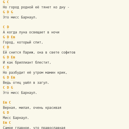
G
C
Но город родной её тянет ко дну -
G
D
G
Это мисс Барнаул.
C
D
А когда луна освещает в ночи
G
D
Em
Город, который спит,
C
D
Ей снится Париж, она в свете софитов
G
D
Em
И как бриллиант блестит,
C
D
Но разбудит её утром мамин крик,
G
D
Em
Ведь отец ушёл в загул.
C
D
G
Это мисс Барнаул.
Em
C
Верная, милая, очень красивая
G
D
Мисс Барнаул.
Em
C
Самое главное, что православная