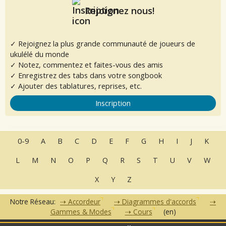
Rejoignez nous!
✓ Rejoignez la plus grande communauté de joueurs de
ukulélé du monde
✓ Notez, commentez et faites-vous des amis
✓ Enregistrez des tabs dans votre songbook
✓ Ajouter des tablatures, reprises, etc.
Inscription
0-9
A
B
C
D
E
F
G
H
I
J
K
L
M
N
O
P
Q
R
S
T
U
V
W
X
Y
Z
Notre Réseau:
Accordeur
Diagrammes d'accords
Gammes & Modes
Cours
(en)