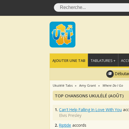
AJOUTER UNE TAB
TABLATURES +
ACC
Débutan
Ukulélé Tabs
Amy Grant
Where Do I Go
TOP CHANSONS UKULÉLÉ (AOÛT)
1.
Can't Help Falling In Love With You
acc
Elvis Presley
2.
Riptide
accords