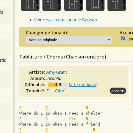
ds
Voir ces acccords pour le Baryton
Changer de tonalité:
Accor
Epi
Tablature / Chords (Chanson entière)
rds
Artiste:
Amy Grant
Album:
inconnu
Difficulté:
4.9
(
intermédiaire
)
Tonalité:
E
,
C#m
Accords
E
A
B
Where do I go when I need a shelter
E
A
C#m
B
Where do I go when I need a friend
E
A
B