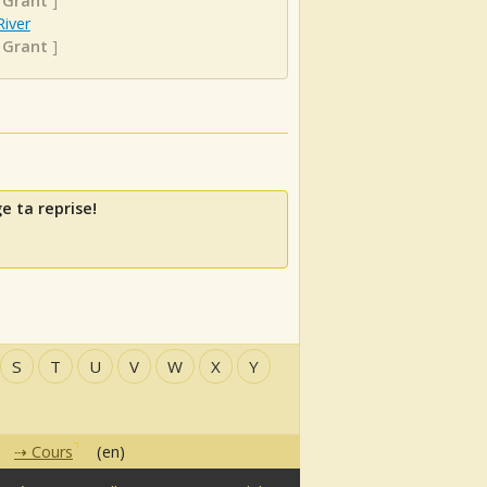
 Grant
]
River
 Grant
]
e ta reprise!
S
T
U
V
W
X
Y
Cours
(en)