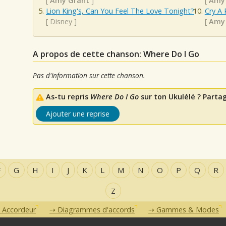
[
Amy Grant
]
[
Amy
Lion King's, Can You Feel The Love Tonight?
Cry A 
[
Disney
]
[
Amy
A propos de cette chanson: Where Do I Go
Pas d'information sur cette chanson.
As-tu repris
Where Do I Go
sur ton Ukulélé ? Partag
Ajouter une reprise
F
G
H
I
J
K
L
M
N
O
P
Q
R
Z
Accordeur
Diagrammes d'accords
Gammes & Modes