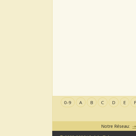
0-9
A
B
C
D
E
Notre Réseau: