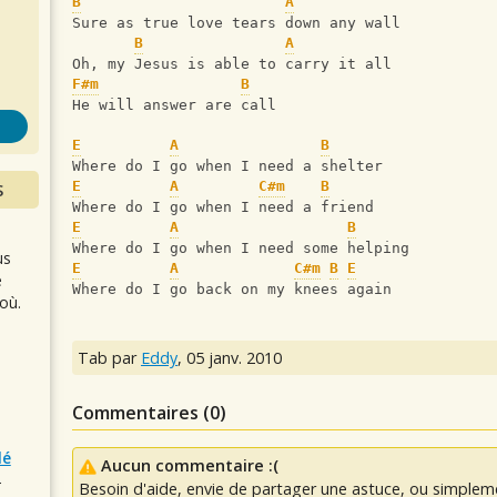
s
B
A
Sure as true love tears down any wall
B
A
Oh, my Jesus is able to carry it all
F#m
B
He will answer are call
E
A
B
Where do I go when I need a shelter
E
A
C#m
B
S
Where do I go when I need a friend
E
A
B
Where do I go when I need some helping
us
E
A
C#m
B
E
e
Where do I go back on my knees again
où.
Tab par
Eddy
,
05 janv. 2010
Commentaires (
0
)
lé
Aucun commentaire :(
r
Besoin d'aide, envie de partager une astuce, ou simplem