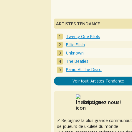
ARTISTES TENDANCE
Twenty One Pilots
Billie Eilish
Unknown
The Beatles
Panic! At The Disco
Voir tout: Artistes Tendance
Rejoignez nous!
✓ Rejoignez la plus grande communaut
de joueurs de ukulélé du monde