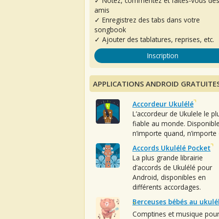
✓ Notez, commentez et faites-vous de
amis
✓ Enregistrez des tabs dans votre
songbook
✓ Ajouter des tablatures, reprises, etc.
Inscription
APPLICATIONS ANDROID GRATUITE
Accordeur Ukulélé
L’accordeur de Ukulele le pl
fiable au monde. Disponibl
n’importe quand, n’importe 
Accords Ukulélé Pocket
La plus grande librairie
d’accords de Ukulélé pour
Android, disponibles en
différents accordages.
Berceuses bébés au ukulé
Comptines et musique pou