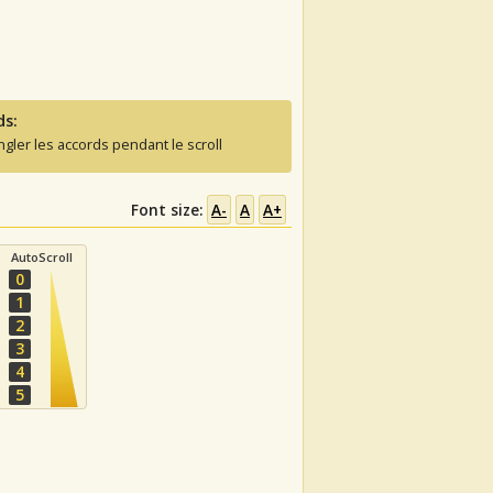
ds:
ngler les accords pendant le scroll
Font size:
A-
A
A+
AutoScroll
0
1
2
3
4
5