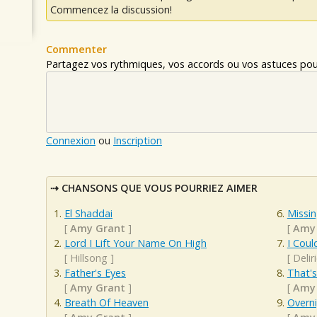
Commencez la discussion!
Commenter
Partagez vos rythmiques, vos accords ou vos astuces pour
Connexion
ou
Inscription
CHANSONS QUE VOUS POURRIEZ AIMER
El Shaddai
Missi
[
Amy Grant
]
[
Amy
Lord I Lift Your Name On High
I Coul
[
Hillsong
]
[
Delir
Father's Eyes
That's
[
Amy Grant
]
[
Amy
Breath Of Heaven
Overn