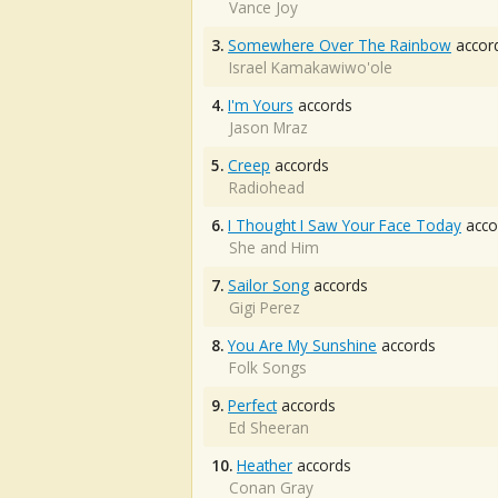
Vance Joy
3.
Somewhere Over The Rainbow
accor
Israel Kamakawiwo'ole
4.
I'm Yours
accords
Jason Mraz
5.
Creep
accords
Radiohead
6.
I Thought I Saw Your Face Today
acco
She and Him
7.
Sailor Song
accords
Gigi Perez
8.
You Are My Sunshine
accords
Folk Songs
9.
Perfect
accords
Ed Sheeran
10.
Heather
accords
Conan Gray