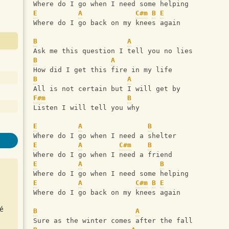
Where do I go when I need some helping
E
A
C#m
B
E
Where do I go back on my knees again 
B
A
Ask me this question I tell you no lies
B
A
How did I get this fire in my life
B
A
All is not certain but I will get by
F#m
B
Listen I will tell you why
E
A
B
Where do I go when I need a shelter
E
A
C#m
B
Where do I go when I need a friend
E
A
B
Where do I go when I need some helping
E
A
C#m
B
E
Where do I go back on my knees again 
é
B
A
Sure as the winter comes after the fall