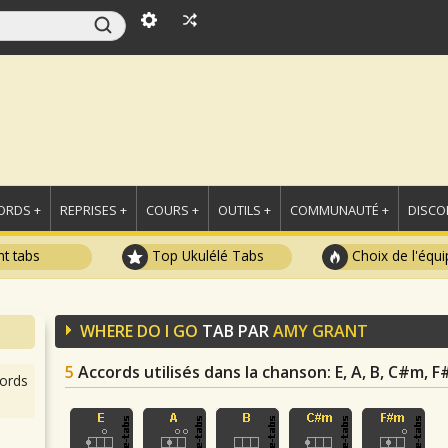
ORDS +
REPRISES +
COURS +
OUTILS +
COMMUNAUTÉ +
DISCO
t tabs
Top Ukulélé Tabs
Choix de l'équi
WHERE DO I GO
TAB PAR
AMY GRANT
5
Accords utilisés dans la chanson
: E, A, B, C#m, 
ords