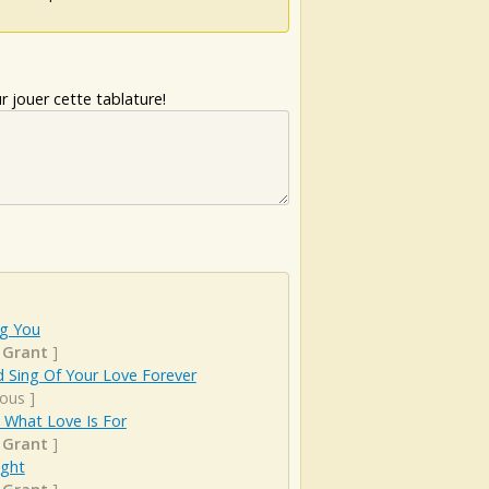
 jouer cette tablature!
ng You
 Grant
]
d Sing Of Your Love Forever
ious
]
 What Love Is For
 Grant
]
ight