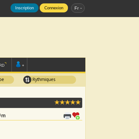
Inscription
Connexion
Fr
RD
+
pe
Rythmiques
F#m