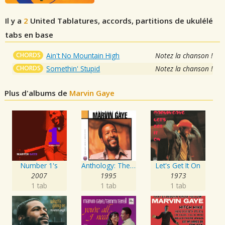
Il y a
2
United
Tablatures, accords, partitions de ukulélé
tabs en base
CHORDS
Ain't No Mountain High
Notez la chanson !
CHORDS
Somethin' Stupid
Notez la chanson !
Plus d'albums de
Marvin Gaye
Number 1's
Anthology: The Best Of Marvin Gaye
Let's Get It On
2007
1995
1973
1 tab
1 tab
1 tab