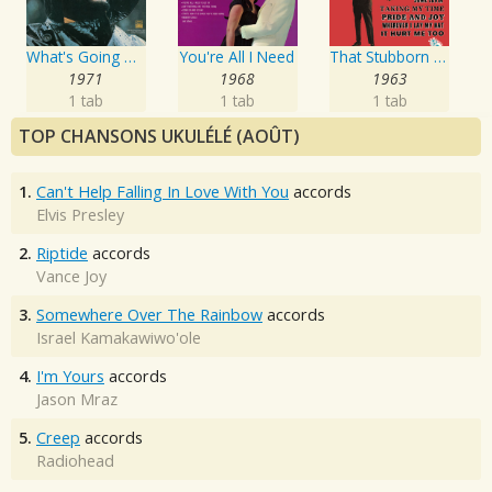
What's Going On - 40th Anniversary
You're All I Need
That Stubborn Kinda' Fellow
1971
1968
1963
1 tab
1 tab
1 tab
TOP CHANSONS UKULÉLÉ (AOÛT)
1.
Can't Help Falling In Love With You
accords
Elvis Presley
2.
Riptide
accords
Vance Joy
3.
Somewhere Over The Rainbow
accords
Israel Kamakawiwo'ole
4.
I'm Yours
accords
Jason Mraz
5.
Creep
accords
Radiohead