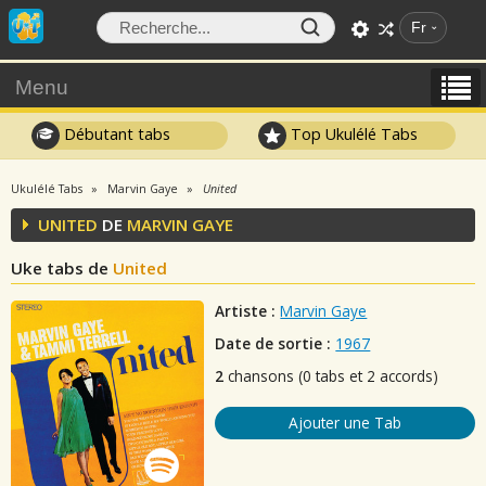
Fr
Menu
Débutant tabs
Top Ukulélé Tabs
Ukulélé Tabs
Marvin Gaye
United
UNITED
DE
MARVIN GAYE
Uke tabs de
United
Artiste :
Marvin Gaye
Date de sortie :
1967
2
chansons (0 tabs et 2 accords)
Ajouter une Tab