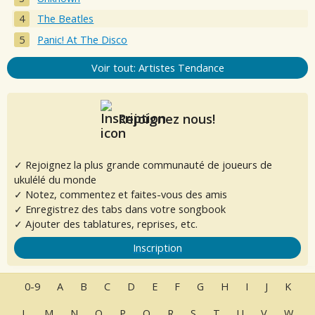
The Beatles
Panic! At The Disco
Voir tout: Artistes Tendance
Rejoignez nous!
✓ Rejoignez la plus grande communauté de joueurs de
ukulélé du monde
✓ Notez, commentez et faites-vous des amis
✓ Enregistrez des tabs dans votre songbook
✓ Ajouter des tablatures, reprises, etc.
Inscription
0-9
A
B
C
D
E
F
G
H
I
J
K
L
M
N
O
P
Q
R
S
T
U
V
W