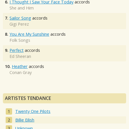
6.
I Thought I Saw Your Face Today
accords
She and Him
7.
Sailor Song
accords
Gigi Perez
8.
You Are My Sunshine
accords
Folk Songs
9.
Perfect
accords
Ed Sheeran
10.
Heather
accords
Conan Gray
ARTISTES TENDANCE
Twenty One Pilots
Billie Eilish
Unknown