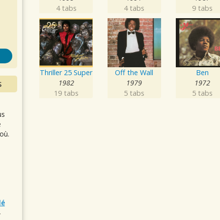
s
4 tabs
4 tabs
9 tabs
Thriller 25 Super
Off the Wall
Ben
1982
1979
1972
S
19 tabs
5 tabs
5 tabs
us
e
où.
lé
r