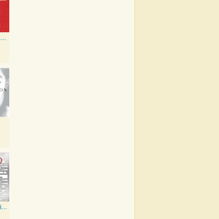
I'll Be There - A Smooth Jazz Tribute To Michael Jackson
Bad 25th Anniversary