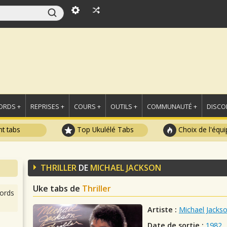
ORDS +
REPRISES +
COURS +
OUTILS +
COMMUNAUTÉ +
DISCO
t tabs
Top Ukulélé Tabs
Choix de l'équi
THRILLER
DE
MICHAEL JACKSON
Uke tabs de
Thriller
ords
Artiste :
Michael Jacks
Date de sortie :
1982