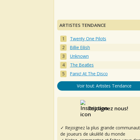
ARTISTES TENDANCE
Twenty One Pilots
Billie Eilish
Unknown
The Beatles
Panic! At The Disco
Voir tout: Artistes Tendance
Rejoignez nous!
✓ Rejoignez la plus grande communaut
de joueurs de ukulélé du monde