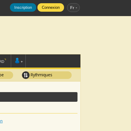
Inscription
Connexion
Fr
RD
+
pe
Rythmiques
on