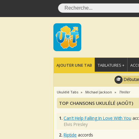
AJOUTER UNE TAB
TABLATURES +
ACC
Débutan
Ukulélé Tabs
Michael Jackson
Thriller
TOP CHANSONS UKULÉLÉ (AOÛT)
1.
Can't Help Falling In Love With You
acc
Elvis Presley
2.
Riptide
accords