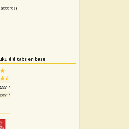
 accords)
 ukulélé tabs en base
nson !
nson !