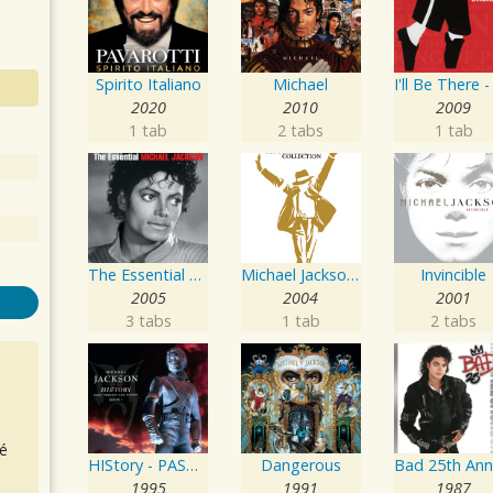
Spirito Italiano
Michael
2020
2010
2009
1 tab
2 tabs
1 tab
The Essential Michael Jackson
Michael Jackson: The Ultimate Collection
Invincible
2005
2004
2001
3 tabs
1 tab
2 tabs
é
HIStory - PAST, PRESENT AND FUTURE - BOOK I
Dangerous
1995
1991
1987