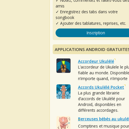
✓ Notez, commentez et faites-vous de
amis
✓ Enregistrez des tabs dans votre
songbook
✓ Ajouter des tablatures, reprises, etc.
Inscription
APPLICATIONS ANDROID GRATUITE
Accordeur Ukulélé
L’accordeur de Ukulele le pl
fiable au monde. Disponibl
n’importe quand, n’importe 
Accords Ukulélé Pocket
La plus grande librairie
d’accords de Ukulélé pour
Android, disponibles en
différents accordages.
Berceuses bébés au ukulé
Comptines et musique pou