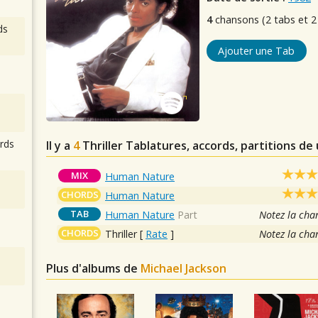
4
chansons (2 tabs et 2
ds
Ajouter une Tab
rds
Il y a
4
Thriller
Tablatures, accords, partitions de
MIX
Human Nature
CHORDS
Human Nature
TAB
Human Nature
Part
Notez la cha
CHORDS
Thriller
[
Rate
]
Notez la cha
Plus d'albums de
Michael Jackson