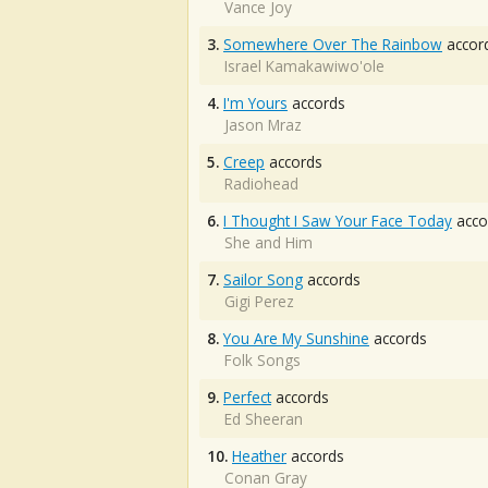
Vance Joy
3.
Somewhere Over The Rainbow
accor
Israel Kamakawiwo'ole
4.
I'm Yours
accords
Jason Mraz
5.
Creep
accords
Radiohead
6.
I Thought I Saw Your Face Today
acco
She and Him
7.
Sailor Song
accords
Gigi Perez
8.
You Are My Sunshine
accords
Folk Songs
9.
Perfect
accords
Ed Sheeran
10.
Heather
accords
Conan Gray