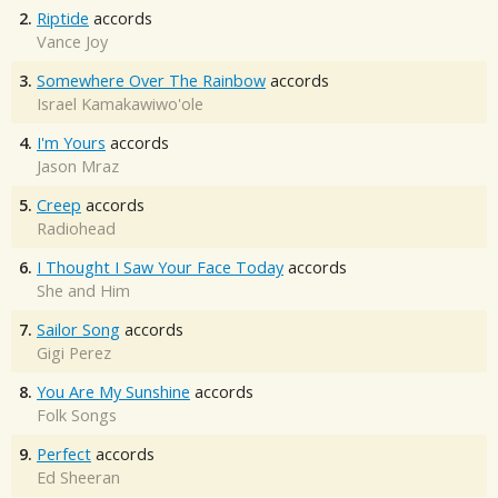
2.
Riptide
accords
Vance Joy
3.
Somewhere Over The Rainbow
accords
Israel Kamakawiwo'ole
4.
I'm Yours
accords
Jason Mraz
5.
Creep
accords
Radiohead
6.
I Thought I Saw Your Face Today
accords
She and Him
7.
Sailor Song
accords
Gigi Perez
8.
You Are My Sunshine
accords
Folk Songs
9.
Perfect
accords
Ed Sheeran