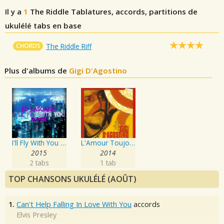
Il y a
1
The Riddle
Tablatures, accords, partitions de
ukulélé tabs en base
CHORDS
The Riddle Riff
Plus d'albums de
Gigi D'Agostino
I'll Fly With You (Remix)
L'Amour Toujour
2015
2014
2 tabs
1 tab
TOP CHANSONS UKULÉLÉ (AOÛT)
1.
Can't Help Falling In Love With You
accords
Elvis Presley