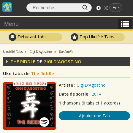
Fr
Menu
Débutant tabs
Top Ukulélé Tabs
Ukulélé Tabs
Gigi D'Agostino
The Riddle
THE RIDDLE
DE
GIGI D'AGOSTINO
Uke tabs de
The Riddle
Artiste :
Gigi D'Agostino
Date de sortie :
2014
1
chansons (0 tabs et 1 accords)
Ajouter une Tab