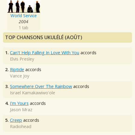
World Service
2004
1 tab
TOP CHANSONS UKULÉLÉ (AOÛT)
1.
Can't Help Falling In Love With You
accords
Elvis Presley
2.
Riptide
accords
Vance Joy
3.
Somewhere Over The Rainbow
accords
Israel Kamakawiwo'ole
4.
I'm Yours
accords
Jason Mraz
5.
Creep
accords
Radiohead