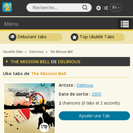
Fr
Menu
Débutant tabs
Top Ukulélé Tabs
Ukulélé Tabs
Delirious
The Mission Bell
THE MISSION BELL
DE
DELIRIOUS
Uke tabs de
The Mission Bell
Artiste :
Delirious
Date de sortie :
2005
2
chansons (0 tabs et 2 accords)
Ajouter une Tab