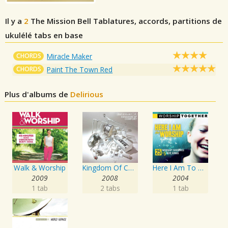
Il y a
2
The Mission Bell
Tablatures, accords, partitions de
ukulélé tabs en base
CHORDS
Miracle Maker
CHORDS
Paint The Town Red
Plus d'albums de
Delirious
Walk & Worship
Kingdom Of Comfort
Here I Am To Worship - Vol. 1
2009
2008
2004
1 tab
2 tabs
1 tab