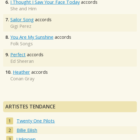
6.
I Thought I Saw Your Face Today
accords
She and Him
7.
Sailor Song
accords
Gigi Perez
8.
You Are My Sunshine
accords
Folk Songs
9.
Perfect
accords
Ed Sheeran
10.
Heather
accords
Conan Gray
ARTISTES TENDANCE
Twenty One Pilots
Billie Eilish
Unknown