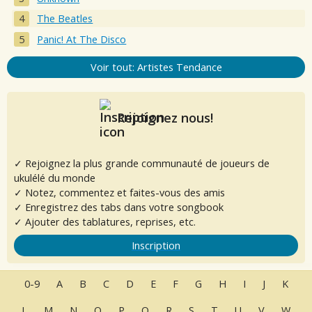
The Beatles
Panic! At The Disco
Voir tout: Artistes Tendance
Rejoignez nous!
✓ Rejoignez la plus grande communauté de joueurs de
ukulélé du monde
✓ Notez, commentez et faites-vous des amis
✓ Enregistrez des tabs dans votre songbook
✓ Ajouter des tablatures, reprises, etc.
Inscription
0-9
A
B
C
D
E
F
G
H
I
J
K
L
M
N
O
P
Q
R
S
T
U
V
W