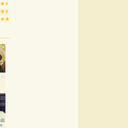
John Denver's Greatest Hits
ve