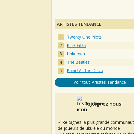
ARTISTES TENDANCE
Twenty One Pilots
Billie Eilish
Unknown
The Beatles
Panic! At The Disco
Voir tout: Artistes Tendance
Rejoignez nous!
✓ Rejoignez la plus grande communaut
de joueurs de ukulélé du monde