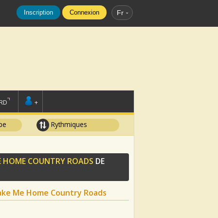
Inscription
Connexion
Fr
RD
+
pe
Rythmiques
 ME HOME COUNTRY ROADS
DE
 Take Me Home Country Roads