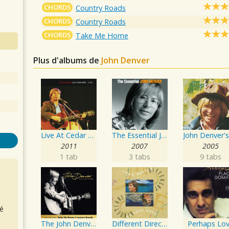
CHORDS
Country Roads
CHORDS
Country Roads
CHORDS
Take Me Home
Plus d'albums de
John Denver
Live At Cedar Rapids - 12/10/87
The Essential John Denver
2011
2007
2005
1 tab
3 tabs
9 tabs
é
The John Denver Collection, Vol 1: Take Me Home Country Roads
Different Directions
Perhaps Lo