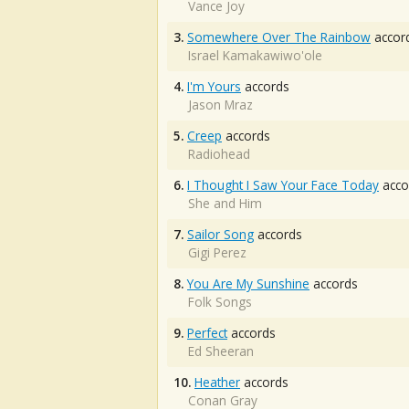
Vance Joy
3.
Somewhere Over The Rainbow
accor
Israel Kamakawiwo'ole
4.
I'm Yours
accords
Jason Mraz
5.
Creep
accords
Radiohead
6.
I Thought I Saw Your Face Today
acco
She and Him
7.
Sailor Song
accords
Gigi Perez
8.
You Are My Sunshine
accords
Folk Songs
9.
Perfect
accords
Ed Sheeran
10.
Heather
accords
Conan Gray