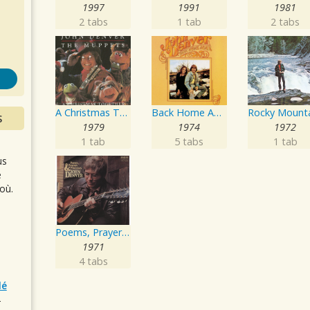
s
1997
1991
1981
2 tabs
1 tab
2 tabs
A Christmas Together - John Denver & The Muppets
Back Home Again
S
1979
1974
1972
1 tab
5 tabs
1 tab
us
e
où.
Poems, Prayers and Promises
1971
4 tabs
lé
r