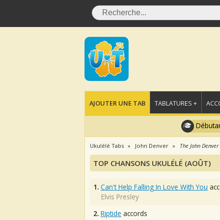
AJOUTER UNE TAB
TABLATURES +
ACC
Débutan
Ukulélé Tabs
John Denver
The John Denver 
TOP CHANSONS UKULÉLÉ (AOÛT)
1.
Can't Help Falling In Love With You
acc
Elvis Presley
2.
Riptide
accords