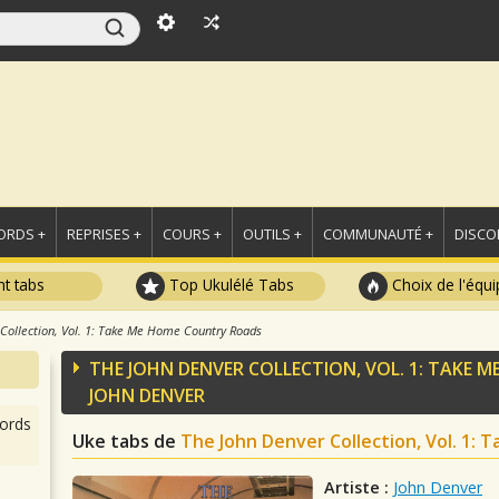
ORDS +
REPRISES +
COURS +
OUTILS +
COMMUNAUTÉ +
DISCO
t tabs
Top Ukulélé Tabs
Choix de l'équi
Collection, Vol. 1: Take Me Home Country Roads
THE JOHN DENVER COLLECTION, VOL. 1: TAKE
JOHN DENVER
ords
Uke tabs de
The John Denver Collection, Vol. 1:
Artiste :
John Denver