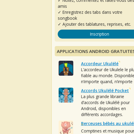
✓ Notez, commentez et faites-vous de
amis
✓ Enregistrez des tabs dans votre
songbook
✓ Ajouter des tablatures, reprises, etc.
Inscription
APPLICATIONS ANDROID GRATUITE
Accordeur Ukulélé
L’accordeur de Ukulele le pl
fiable au monde. Disponibl
n’importe quand, n’importe 
Accords Ukulélé Pocket
La plus grande librairie
d’accords de Ukulélé pour
Android, disponibles en
différents accordages.
Berceuses bébés au ukulé
Comptines et musique pou