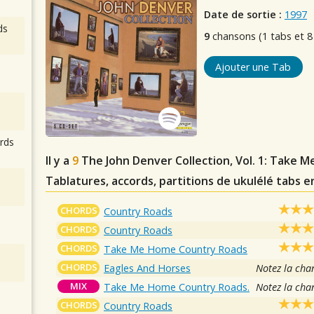
Date de sortie :
1997
ds
9
chansons (1 tabs et 8
Ajouter une Tab
rds
Il y a
9
The John Denver Collection, Vol. 1: Take
Tablatures, accords, partitions de ukulélé tabs e
CHORDS
Country Roads
CHORDS
Country Roads
CHORDS
Take Me Home Country Roads
CHORDS
Eagles And Horses
Notez la cha
MIX
Take Me Home Country Roads.
Notez la cha
CHORDS
Country Roads