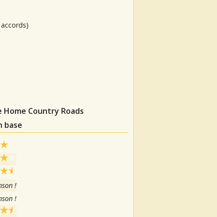
 accords)
 Me Home Country Roads
n base
nson !
nson !