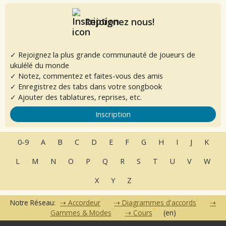
Rejoignez nous!
✓ Rejoignez la plus grande communauté de joueurs de
ukulélé du monde
✓ Notez, commentez et faites-vous des amis
✓ Enregistrez des tabs dans votre songbook
✓ Ajouter des tablatures, reprises, etc.
Inscription
0-9
A
B
C
D
E
F
G
H
I
J
K
L
M
N
O
P
Q
R
S
T
U
V
W
X
Y
Z
Notre Réseau:
Accordeur
Diagrammes d'accords
Gammes & Modes
Cours
(en)