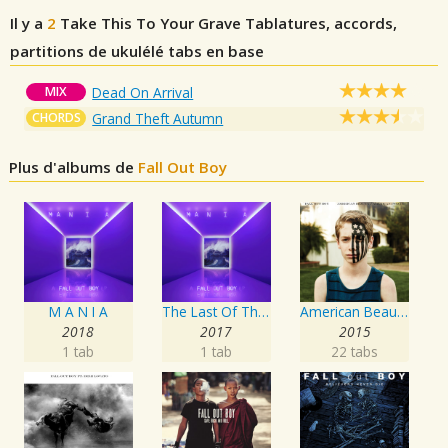
Il y a
2
Take This To Your Grave
Tablatures, accords,
partitions de ukulélé tabs en base
MIX
Dead On Arrival
CHORDS
Grand Theft Autumn
Plus d'albums de
Fall Out Boy
M A N I A
The Last Of The Real Ones
American Beauty/American Psycho
2018
2017
2015
1 tab
1 tab
22 tabs