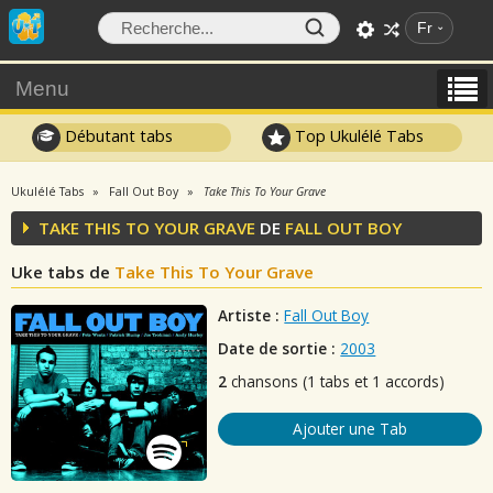
Fr
Menu
Débutant tabs
Top Ukulélé Tabs
Ukulélé Tabs
Fall Out Boy
Take This To Your Grave
TAKE THIS TO YOUR GRAVE
DE
FALL OUT BOY
Uke tabs de
Take This To Your Grave
Artiste :
Fall Out Boy
Date de sortie :
2003
2
chansons (1 tabs et 1 accords)
Ajouter une Tab