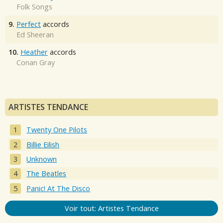
Folk Songs
9.
Perfect
accords
Ed Sheeran
10.
Heather
accords
Conan Gray
ARTISTES TENDANCE
Twenty One Pilots
Billie Eilish
Unknown
The Beatles
Panic! At The Disco
Voir tout: Artistes Tendance