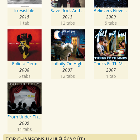
Irresistible
Save Rock And Roll
Believers Never Die - Greatest Hits
2015
2013
2009
1 tab
12 tabs
5 tabs
Folie à Deux
Infinity On High
Thnks Fr Th Mmrs Remix EP
2008
2007
2007
6 tabs
12 tabs
1 tab
From Under The Cork Tree
2005
11 tabs
TOP CHANSONS UKULÉLÉ (AOÛT)