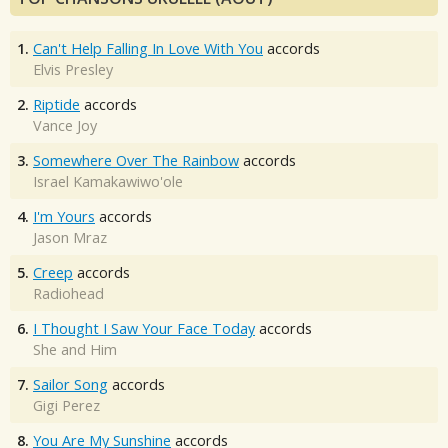
1.
Can't Help Falling In Love With You
accords
Elvis Presley
2.
Riptide
accords
Vance Joy
3.
Somewhere Over The Rainbow
accords
Israel Kamakawiwo'ole
4.
I'm Yours
accords
Jason Mraz
5.
Creep
accords
Radiohead
6.
I Thought I Saw Your Face Today
accords
She and Him
7.
Sailor Song
accords
Gigi Perez
8.
You Are My Sunshine
accords