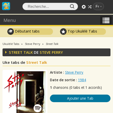
Fr
Menu
Débutant tabs
Top Ukulélé Tabs
Ukulélé Tabs
Steve Perry
Street Talk
STREET TALK
DE
STEVE PERRY
Uke tabs de
Street Talk
Artiste :
Steve Perry
Date de sortie :
1984
1
chansons (0 tabs et 1 accords)
Ajouter une Tab