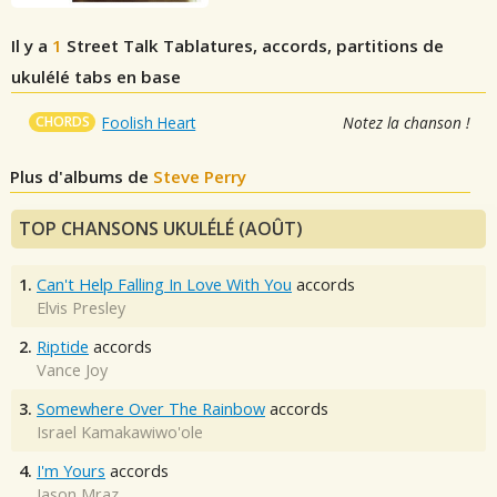
Il y a
1
Street Talk
Tablatures, accords, partitions de
ukulélé tabs en base
CHORDS
Foolish Heart
Notez la chanson !
Plus d'albums de
Steve Perry
TOP CHANSONS UKULÉLÉ (AOÛT)
1.
Can't Help Falling In Love With You
accords
Elvis Presley
2.
Riptide
accords
Vance Joy
3.
Somewhere Over The Rainbow
accords
Israel Kamakawiwo'ole
4.
I'm Yours
accords
Jason Mraz