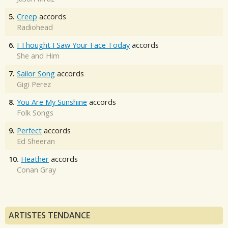
5.
Creep
accords
Radiohead
6.
I Thought I Saw Your Face Today
accords
She and Him
7.
Sailor Song
accords
Gigi Perez
8.
You Are My Sunshine
accords
Folk Songs
9.
Perfect
accords
Ed Sheeran
10.
Heather
accords
Conan Gray
ARTISTES TENDANCE