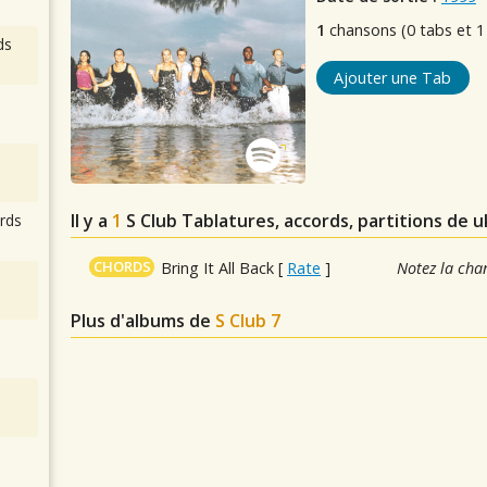
1
chansons (0 tabs et 1
ds
Ajouter une Tab
Il y a
1
S Club
Tablatures, accords, partitions de u
rds
CHORDS
Bring It All Back
[
Rate
]
Notez la cha
Plus d'albums de
S Club 7