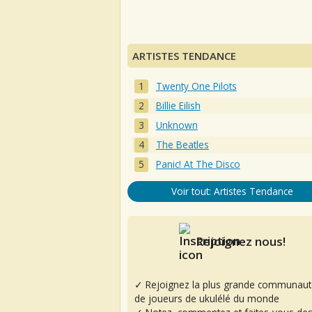
ARTISTES TENDANCE
Twenty One Pilots
Billie Eilish
Unknown
The Beatles
Panic! At The Disco
Voir tout: Artistes Tendance
Rejoignez nous!
✓ Rejoignez la plus grande communaut
de joueurs de ukulélé du monde