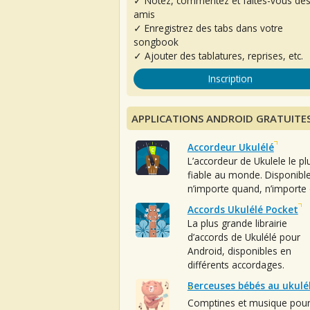
✓ Notez, commentez et faites-vous de
amis
✓ Enregistrez des tabs dans votre
songbook
✓ Ajouter des tablatures, reprises, etc.
Inscription
APPLICATIONS ANDROID GRATUITE
Accordeur Ukulélé
L’accordeur de Ukulele le pl
fiable au monde. Disponibl
n’importe quand, n’importe 
Accords Ukulélé Pocket
La plus grande librairie
d’accords de Ukulélé pour
Android, disponibles en
différents accordages.
Berceuses bébés au ukulé
Comptines et musique pou