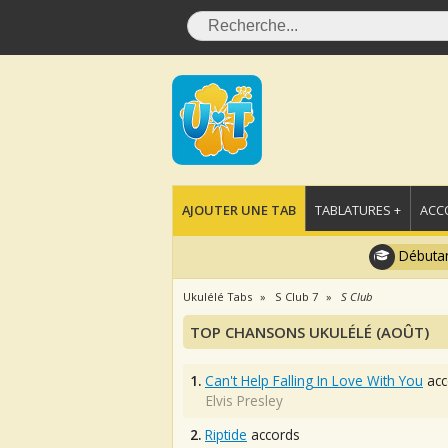
AJOUTER UNE TAB
TABLATURES +
ACC
Débutan
Ukulélé Tabs
S Club 7
S Club
TOP CHANSONS UKULÉLÉ (AOÛT)
1.
Can't Help Falling In Love With You
acc
Elvis Presley
2.
Riptide
accords