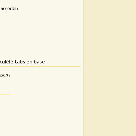
 accords)
kulélé tabs en base
nson !