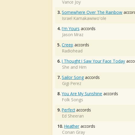
Vance Joy
3.
Somewhere Over The Rainbow
accor
Israel Kamakawiwo'ole
4.
I'm Yours
accords
Jason Mraz
5.
Creep
accords
Radiohead
6.
I Thought I Saw Your Face Today
acco
She and Him
7.
Sailor Song
accords
Gigi Perez
8.
You Are My Sunshine
accords
Folk Songs
9.
Perfect
accords
Ed Sheeran
10.
Heather
accords
Conan Gray