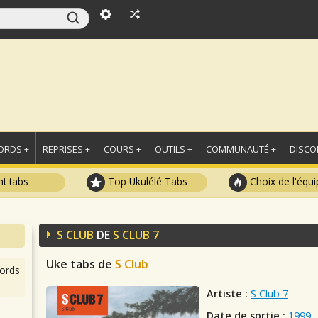
ORDS +
REPRISES +
COURS +
OUTILS +
COMMUNAUTÉ +
DISCO
t tabs
Top Ukulélé Tabs
Choix de l'équi
S CLUB
DE
S CLUB 7
Uke tabs de
S Club
ords
Artiste :
S Club 7
Date de sortie :
1999