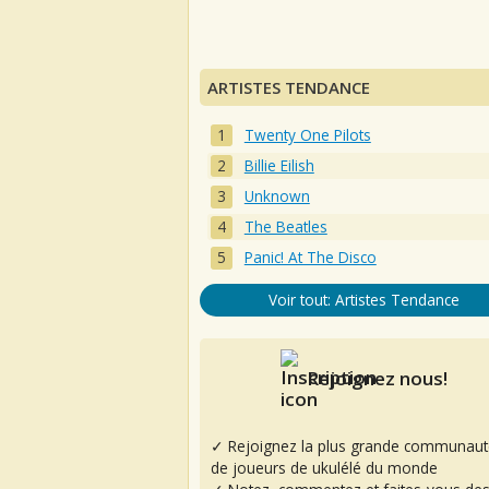
ARTISTES TENDANCE
Twenty One Pilots
Billie Eilish
Unknown
The Beatles
Panic! At The Disco
Voir tout: Artistes Tendance
Rejoignez nous!
✓ Rejoignez la plus grande communaut
de joueurs de ukulélé du monde