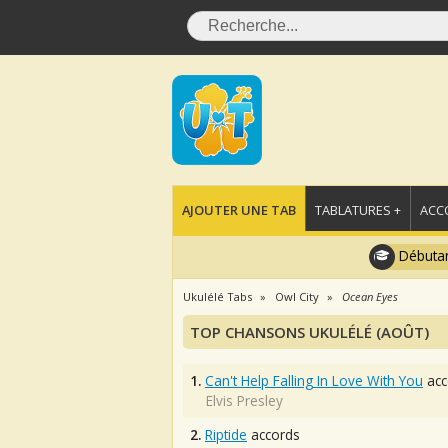
AJOUTER UNE TAB
TABLATURES +
ACC
Débutan
Ukulélé Tabs
Owl City
Ocean Eyes
TOP CHANSONS UKULÉLÉ (AOÛT)
1.
Can't Help Falling In Love With You
acc
Elvis Presley
2.
Riptide
accords