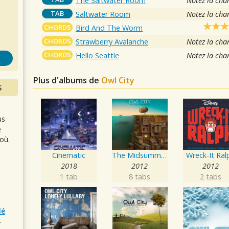
The Saltwater Room
Notez la cha
s
TAB
Saltwater Room
Notez la cha
CHORDS
Bird And The Worm
CHORDS
Strawberry Avalanche
Notez la cha
CHORDS
Hello Seattle
Notez la cha
Plus d'albums de
Owl City
S
us
e
où.
Cinematic
The Midsummer Station
Wreck-It Ral
2018
2012
2012
1 tab
8 tabs
2 tabs
lé
r