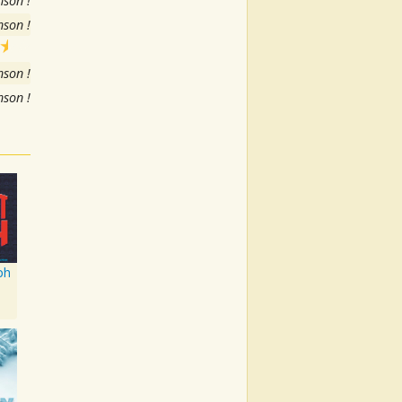
nson !
nson !
nson !
nson !
ph