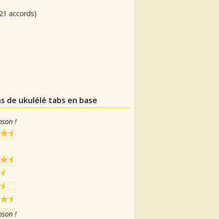
21 accords)
ns de ukulélé tabs en base
nson !
nson !