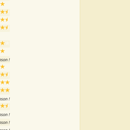
nson !
nson !
nson !
nson !