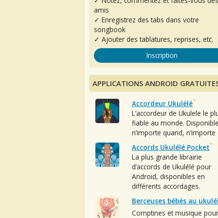
✓ Notez, commentez et faites-vous de
amis
✓ Enregistrez des tabs dans votre
songbook
✓ Ajouter des tablatures, reprises, etc.
Inscription
APPLICATIONS ANDROID GRATUITE
Accordeur Ukulélé
L’accordeur de Ukulele le pl
fiable au monde. Disponibl
n’importe quand, n’importe 
Accords Ukulélé Pocket
La plus grande librairie
d’accords de Ukulélé pour
Android, disponibles en
différents accordages.
Berceuses bébés au ukulé
Comptines et musique pou