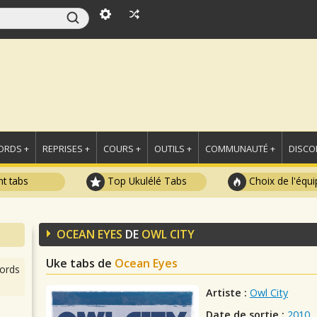
ORDS +
REPRISES +
COURS +
OUTILS +
COMMUNAUTÉ +
DISCO
t tabs
Top Ukulélé Tabs
Choix de l'équi
OCEAN EYES
DE
OWL CITY
Uke tabs de
Ocean Eyes
ords
Artiste :
Owl City
Date de sortie :
2010