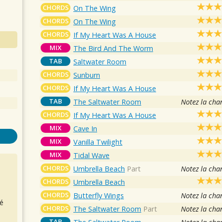
CHORDS
On The Wing
CHORDS
On The Wing
CHORDS
If My Heart Was A House
MIX
The Bird And The Worm
TAB
Saltwater Room
CHORDS
Sunburn
CHORDS
If My Heart Was A House
TAB
The Saltwater Room
Notez la cha
CHORDS
If My Heart Was A House
MIX
Cave In
MIX
Vanilla Twilight
MIX
Tidal Wave
CHORDS
Umbrella Beach
Part
Notez la cha
CHORDS
Umbrella Beach
CHORDS
Butterfly Wings
Notez la cha
é
CHORDS
The Saltwater Room
Part
Notez la cha
TAB