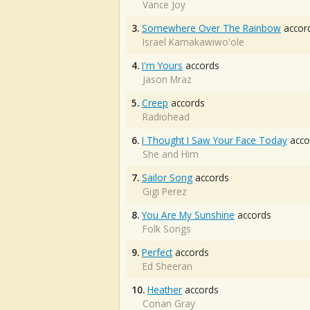
Vance Joy
3.
Somewhere Over The Rainbow
accor
Israel Kamakawiwo'ole
4.
I'm Yours
accords
Jason Mraz
5.
Creep
accords
Radiohead
6.
I Thought I Saw Your Face Today
acco
She and Him
7.
Sailor Song
accords
Gigi Perez
8.
You Are My Sunshine
accords
Folk Songs
9.
Perfect
accords
Ed Sheeran
10.
Heather
accords
Conan Gray