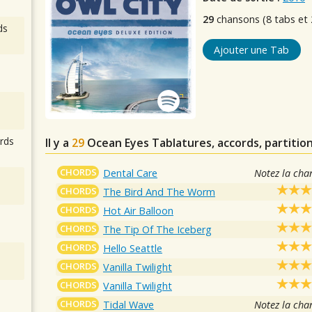
29
chansons (8 tabs et 
ds
Ajouter une Tab
rds
Il y a
29
Ocean Eyes
Tablatures, accords, partitio
CHORDS
Dental Care
Notez la cha
CHORDS
The Bird And The Worm
CHORDS
Hot Air Balloon
CHORDS
The Tip Of The Iceberg
CHORDS
Hello Seattle
CHORDS
Vanilla Twilight
CHORDS
Vanilla Twilight
CHORDS
Tidal Wave
Notez la cha