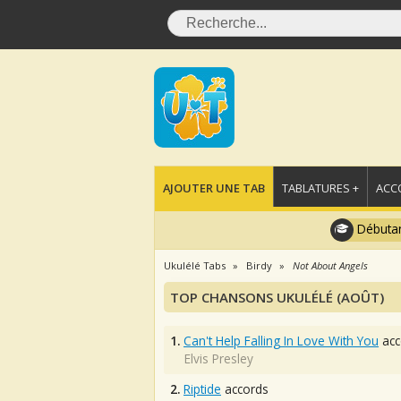
AJOUTER UNE TAB
TABLATURES +
ACC
Débutan
Ukulélé Tabs
Birdy
Not About Angels
TOP CHANSONS UKULÉLÉ (AOÛT)
1.
Can't Help Falling In Love With You
acc
Elvis Presley
2.
Riptide
accords