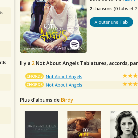
2
chansons (0 tabs et 2
ds
Ajouter une Tab
rds
Il y a
2
Not About Angels
Tablatures, accords, par
CHORDS
Not About Angels
CHORDS
Not About Angels
Plus d'albums de
Birdy