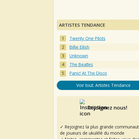
ARTISTES TENDANCE
Twenty One Pilots
Billie Eilish
Unknown
The Beatles
Panic! At The Disco
Voir tout: Artistes Tendance
Rejoignez nous!
✓ Rejoignez la plus grande communaut
de joueurs de ukulélé du monde