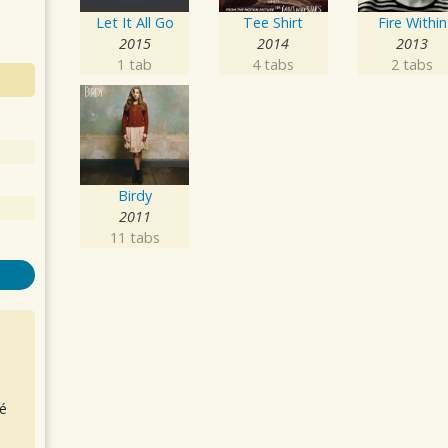
Let It All Go
Tee Shirt
Fire Within
2015
2014
2013
1 tab
4 tabs
2 tabs
Birdy
2011
11 tabs
é