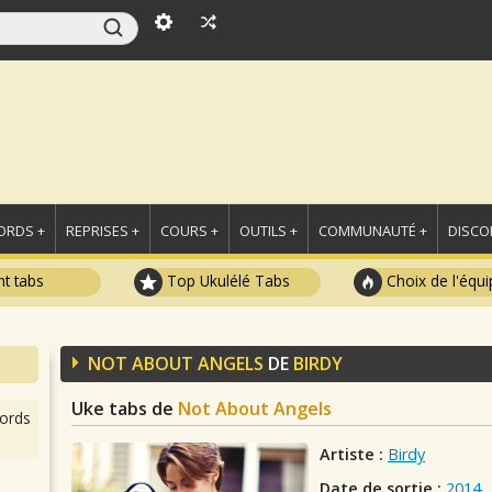
ORDS +
REPRISES +
COURS +
OUTILS +
COMMUNAUTÉ +
DISCO
t tabs
Top Ukulélé Tabs
Choix de l'équi
NOT ABOUT ANGELS
DE
BIRDY
Uke tabs de
Not About Angels
ords
Artiste :
Birdy
Date de sortie :
2014