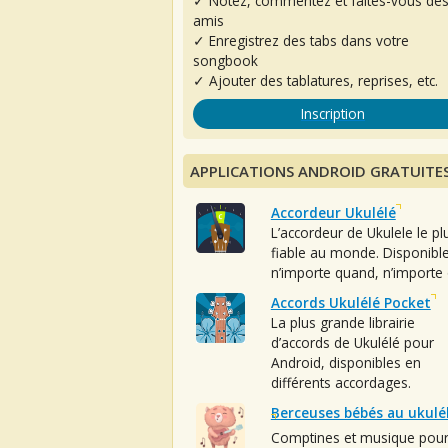
✓ Notez, commentez et faites-vous de
amis
✓ Enregistrez des tabs dans votre
songbook
✓ Ajouter des tablatures, reprises, etc.
Inscription
APPLICATIONS ANDROID GRATUITE
Accordeur Ukulélé
L’accordeur de Ukulele le pl
fiable au monde. Disponibl
n’importe quand, n’importe 
Accords Ukulélé Pocket
La plus grande librairie
d’accords de Ukulélé pour
Android, disponibles en
différents accordages.
Berceuses bébés au ukulé
Comptines et musique pou