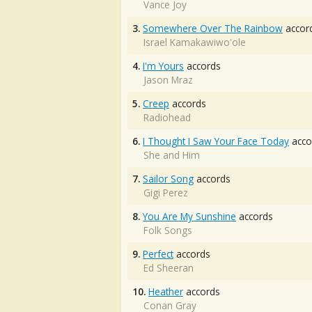
Vance Joy
3.
Somewhere Over The Rainbow
accor
Israel Kamakawiwo'ole
4.
I'm Yours
accords
Jason Mraz
5.
Creep
accords
Radiohead
6.
I Thought I Saw Your Face Today
acco
She and Him
7.
Sailor Song
accords
Gigi Perez
8.
You Are My Sunshine
accords
Folk Songs
9.
Perfect
accords
Ed Sheeran
10.
Heather
accords
Conan Gray