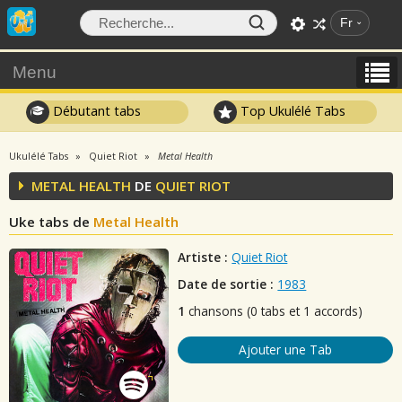
Fr
Menu
Débutant tabs
Top Ukulélé Tabs
Ukulélé Tabs
Quiet Riot
Metal Health
METAL HEALTH
DE
QUIET RIOT
Uke tabs de
Metal Health
Artiste :
Quiet Riot
Date de sortie :
1983
1
chansons (0 tabs et 1 accords)
Ajouter une Tab