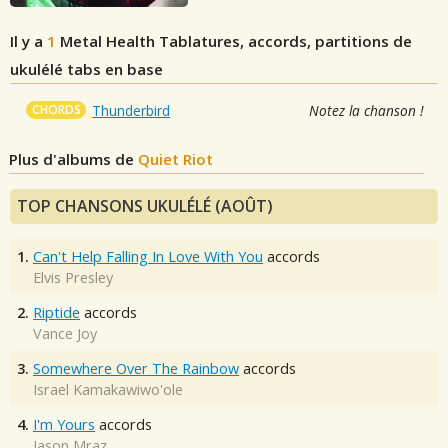
Il y a
1
Metal Health
Tablatures, accords, partitions de
ukulélé tabs en base
CHORDS
Thunderbird
Notez la chanson !
Plus d'albums de
Quiet Riot
TOP CHANSONS UKULÉLÉ (AOÛT)
1.
Can't Help Falling In Love With You
accords
Elvis Presley
2.
Riptide
accords
Vance Joy
3.
Somewhere Over The Rainbow
accords
Israel Kamakawiwo'ole
4.
I'm Yours
accords
Jason Mraz