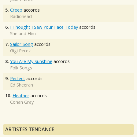
5.
Creep
accords
Radiohead
6.
I Thought I Saw Your Face Today
accords
She and Him
7.
Sailor Song
accords
Gigi Perez
8.
You Are My Sunshine
accords
Folk Songs
9.
Perfect
accords
Ed Sheeran
10.
Heather
accords
Conan Gray
ARTISTES TENDANCE