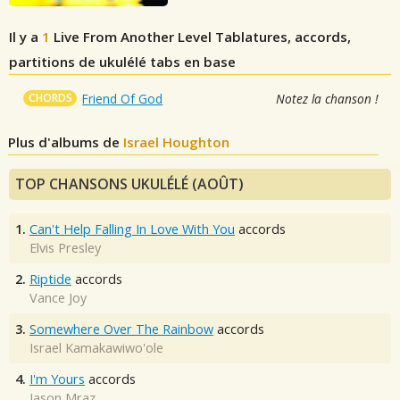
Il y a
1
Live From Another Level
Tablatures, accords,
partitions de ukulélé tabs en base
CHORDS
Friend Of God
Notez la chanson !
Plus d'albums de
Israel Houghton
TOP CHANSONS UKULÉLÉ (AOÛT)
1.
Can't Help Falling In Love With You
accords
Elvis Presley
2.
Riptide
accords
Vance Joy
3.
Somewhere Over The Rainbow
accords
Israel Kamakawiwo'ole
4.
I'm Yours
accords
Jason Mraz