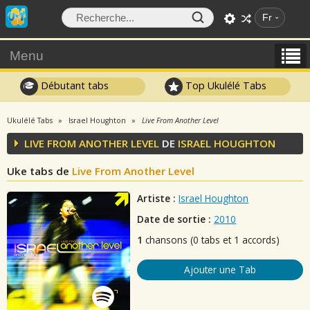
Fr
Menu
Débutant tabs
Top Ukulélé Tabs
Ukulélé Tabs
Israel Houghton
Live From Another Level
LIVE FROM ANOTHER LEVEL
DE
ISRAEL HOUGHTON
Uke tabs de
Live From Another Level
Artiste :
Israel Houghton
Date de sortie :
2010
1
chansons (0 tabs et 1 accords)
Ajouter une Tab