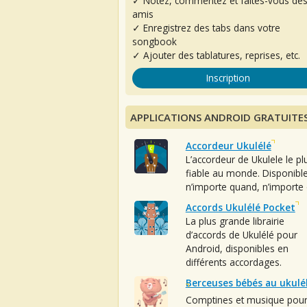
✓ Notez, commentez et faites-vous de
amis
✓ Enregistrez des tabs dans votre
songbook
✓ Ajouter des tablatures, reprises, etc.
Inscription
APPLICATIONS ANDROID GRATUITE
Accordeur Ukulélé
L’accordeur de Ukulele le pl
fiable au monde. Disponibl
n’importe quand, n’importe 
Accords Ukulélé Pocket
La plus grande librairie
d’accords de Ukulélé pour
Android, disponibles en
différents accordages.
Berceuses bébés au ukulé
Comptines et musique pou