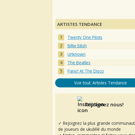
ARTISTES TENDANCE
Twenty One Pilots
Billie Eilish
Unknown
The Beatles
Panic! At The Disco
Voir tout: Artistes Tendance
Rejoignez nous!
✓ Rejoignez la plus grande communaut
de joueurs de ukulélé du monde