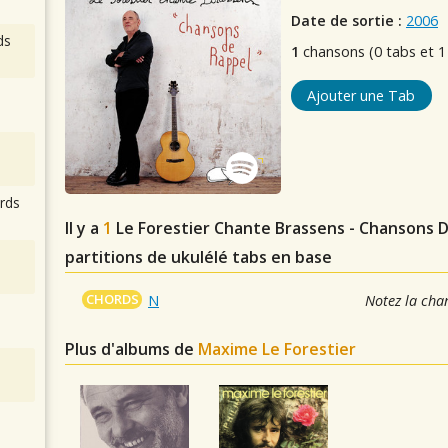
Date de sortie :
2006
ds
1
chansons (0 tabs et 1
Ajouter une Tab
rds
Il y a
1
Le Forestier Chante Brassens - Chansons 
partitions de ukulélé tabs en base
CHORDS
N
Notez la cha
Plus d'albums de
Maxime Le Forestier