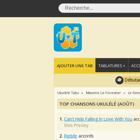
AJOUTER UNE TAB
TABLATURES +
ACC
Débutan
Ukulélé Tabs
Maxime Le Forestier
Le Fore
TOP CHANSONS UKULÉLÉ (AOÛT)
1.
Can't Help Falling In Love With You
acc
Elvis Presley
2.
Riptide
accords