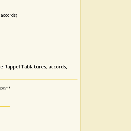
 accords)
De Rappel
Tablatures, accords,
nson !