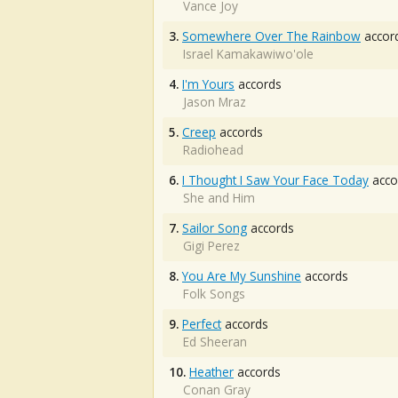
Vance Joy
3.
Somewhere Over The Rainbow
accor
Israel Kamakawiwo'ole
4.
I'm Yours
accords
Jason Mraz
5.
Creep
accords
Radiohead
6.
I Thought I Saw Your Face Today
acco
She and Him
7.
Sailor Song
accords
Gigi Perez
8.
You Are My Sunshine
accords
Folk Songs
9.
Perfect
accords
Ed Sheeran
10.
Heather
accords
Conan Gray