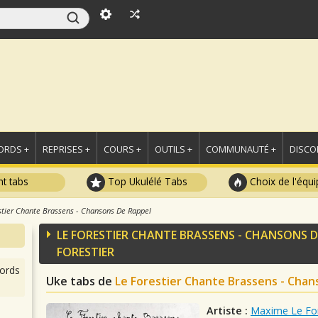
ORDS +
REPRISES +
COURS +
OUTILS +
COMMUNAUTÉ +
DISCO
t tabs
Top Ukulélé Tabs
Choix de l'équi
stier Chante Brassens - Chansons De Rappel
LE FORESTIER CHANTE BRASSENS - CHANSONS D
FORESTIER
ords
Uke tabs de
Le Forestier Chante Brassens - Chan
Artiste :
Maxime Le For