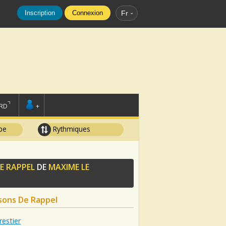
Inscription
Connexion
Fr
RD
+
pe
Rythmiques
E RAPPEL
DE
MAXIME LE
sons De Rappel
estier