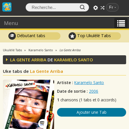
Fr
Menu
Débutant tabs
Top Ukulélé Tabs
Ukulélé Tabs
Karamelo Santo
La Gente Arriba
LA GENTE ARRIBA
DE
KARAMELO SANTO
Uke tabs de
La Gente Arriba
Artiste :
Karamelo Santo
Date de sortie :
2006
1
chansons (1 tabs et 0 accords)
Ajouter une Tab