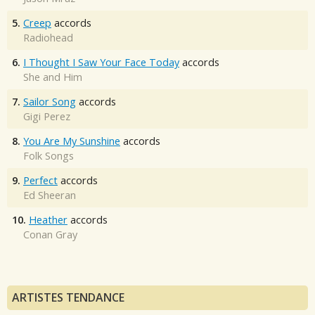
5.
Creep
accords
Radiohead
6.
I Thought I Saw Your Face Today
accords
She and Him
7.
Sailor Song
accords
Gigi Perez
8.
You Are My Sunshine
accords
Folk Songs
9.
Perfect
accords
Ed Sheeran
10.
Heather
accords
Conan Gray
ARTISTES TENDANCE