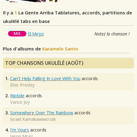
Il y a
1
La Gente Arriba
Tablatures, accords, partitions de
ukulélé tabs en base
MIX
El Mejor
Notez la chanson !
Plus d'albums de
Karamelo Santo
TOP CHANSONS UKULÉLÉ (AOÛT)
1.
Can't Help Falling In Love With You
accords
Elvis Presley
2.
Riptide
accords
Vance Joy
3.
Somewhere Over The Rainbow
accords
Israel Kamakawiwo'ole
4.
I'm Yours
accords
Jason Mraz