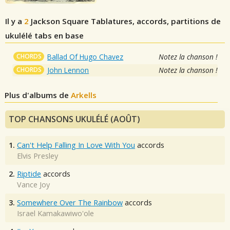
Il y a
2
Jackson Square
Tablatures, accords, partitions de
ukulélé tabs en base
CHORDS
Ballad Of Hugo Chavez
Notez la chanson !
CHORDS
John Lennon
Notez la chanson !
Plus d'albums de
Arkells
TOP CHANSONS UKULÉLÉ (AOÛT)
1.
Can't Help Falling In Love With You
accords
Elvis Presley
2.
Riptide
accords
Vance Joy
3.
Somewhere Over The Rainbow
accords
Israel Kamakawiwo'ole