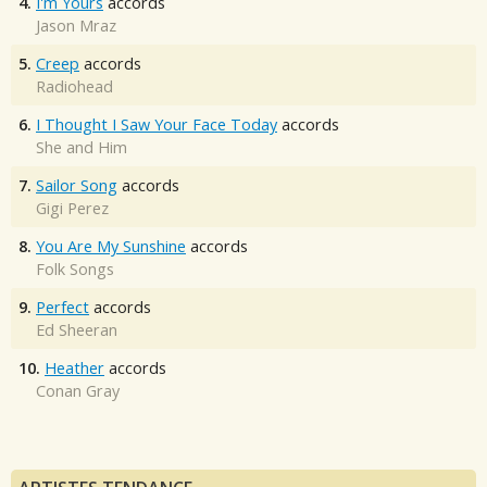
4.
I'm Yours
accords
Jason Mraz
5.
Creep
accords
Radiohead
6.
I Thought I Saw Your Face Today
accords
She and Him
7.
Sailor Song
accords
Gigi Perez
8.
You Are My Sunshine
accords
Folk Songs
9.
Perfect
accords
Ed Sheeran
10.
Heather
accords
Conan Gray